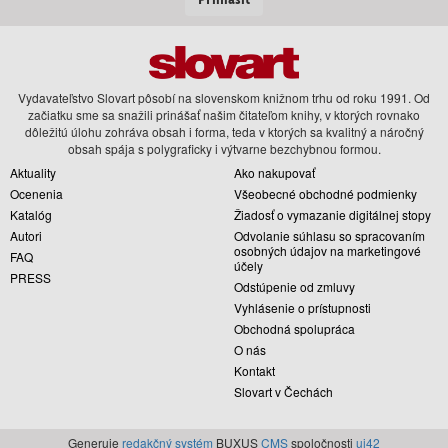
Vydavateľstvo Slovart pôsobí na slovenskom knižnom trhu od roku 1991. Od
začiatku sme sa snažili prinášať našim čitateľom knihy, v ktorých rovnako
dôležitú úlohu zohráva obsah i forma, teda v ktorých sa kvalitný a náročný
obsah spája s polygraficky i výtvarne bezchybnou formou.
Aktuality
Ako nakupovať
Ocenenia
Všeobecné obchodné podmienky
Katalóg
Žiadosť o vymazanie digitálnej stopy
Autori
Odvolanie súhlasu so spracovaním
osobných údajov na marketingové
FAQ
účely
PRESS
Odstúpenie od zmluvy
Vyhlásenie o prístupnosti
Obchodná spolupráca
O nás
Kontakt
Slovart v Čechách
Generuje
redakčný systém
BUXUS
CMS
spoločnosti
ui42