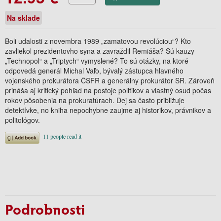
Na sklade
Boli udalosti z novembra 1989 „zamatovou revolúciou“? Kto
zavliekol prezidentovho syna a zavraždil Remiáša? Sú kauzy
„Technopol“ a „Triptych“ vymyslené? To sú otázky, na ktoré
odpovedá generál Michal Vaľo, bývalý zástupca hlavného
vojenského prokurátora ČSFR a generálny prokurátor SR. Zároveň
prináša aj kritický pohľad na postoje politikov a vlastný osud počas
rokov pôsobenia na prokuratúrach. Dej sa často približuje
detektívke, no kniha nepochybne zaujme aj historikov, právnikov a
politológov.
Podrobnosti