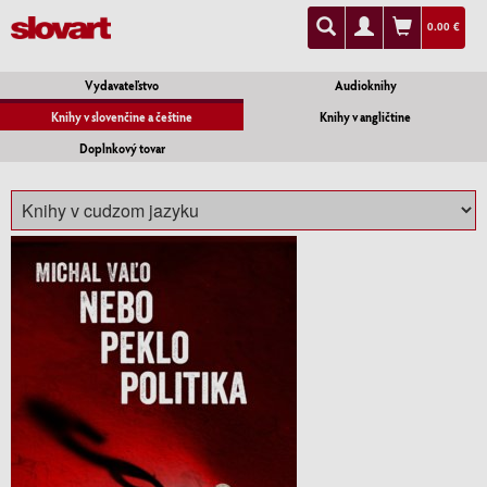
0.00 €
Vydavateľstvo
Audioknihy
Knihy v slovenčine a češtine
Knihy v angličtine
Doplnkový tovar