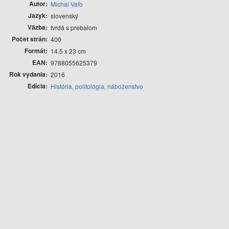
Autor
Michal Vaľo
Jazyk
slovenský
Väzba
tvrdá s prebalom
Počet strán
400
Formát
14.5 x 23 cm
EAN
9788055625379
Rok vydania
2016
Edícia
História, politológia, náboženstvo