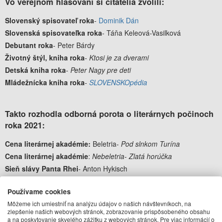
Vo verejnom hlasovaní si čitatelia zvolili:
Slovenský spisovateľ roka
-
Dominik Dán
Slovenská spisovateľka roka
- Táňa Keleová-Vasilková
Debutant roka
- Peter Bárdy
Životný štýl, kniha roka
-
Ktosi je za dverami
Detská kniha roka
-
Peter Nagy pre deti
Mládežnícka kniha roka
-
SLOVENSKOpédia
Takto rozhodla odborná porota o literárnych počinoch
roka 2021:
Cena literárnej akadémie:
Beletria-
Pod slnkom Turína
Cena literárnej akadémie
:
Nebeletria- Zlatá horúčka
Sieň slávy Panta Rhei
- Anton Hykisch
Cena Knižných blogerov
-
Utópia v Leninovej záhrade
Používame cookies
Môžeme ich umiestniť na analýzu údajov o našich návštevníkoch, na
Najpredávanejšia kniha Panta Rhei roka 2021
-
Bremeno
zlepšenie našich webových stránok, zobrazovanie prispôsobeného obsahu
minulosti
od
Dominika Dána
.
a na poskytovanie skvelého zážitku z webových stránok. Pre viac informácií o