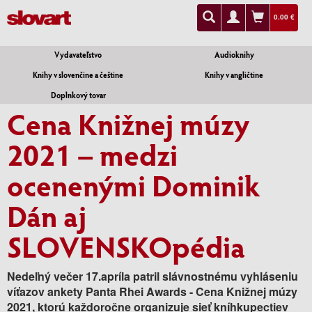
0.00 €
Vydavateľstvo
Audioknihy
Knihy v slovenčine a češtine
Knihy v angličtine
Doplnkový tovar
Cena Knižnej múzy
2021 – medzi
ocenenými Dominik
Dán aj
SLOVENSKOpédia
Nedeľný večer 17.apríla patril slávnostnému vyhláseniu
víťazov ankety Panta Rhei Awards - Cena Knižnej múzy
2021, ktorú každoročne organizuje sieť kníhkupectiev