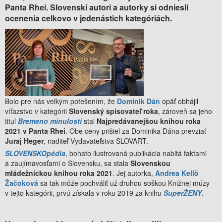
Panta Rhei. Slovenskí autori a autorky si odniesli
ocenenia celkovo v jedenástich kategóriách.
Bolo pre nás veľkým potešením, že
Dominik Dán
opäť obhájil
víťazstvo v kategórii
Slovenský spisovateľ roka
, zároveň sa jeho
titul
Bremeno minulosti
stal
Najpredávanejšou knihou roka
2021 v Panta Rhei
. Obe ceny prišiel za Dominika Dána prevziať
Juraj Heger
, riaditeľ Vydavateľstva SLOVART.
SLOVENSKOpédia
, bohato ilustrovaná publikácia nabitá faktami
a zaujímavosťami o Slovensku, sa stala
Slovenskou
mládežníckou knihou roka 2021
. Jej autorka,
Andrea Kellö
Žačoková
sa tak môže pochváliť už druhou soškou Knižnej múzy
v tejto kategórii, prvú získala v roku 2019 za knihu
SuperŽENY
.