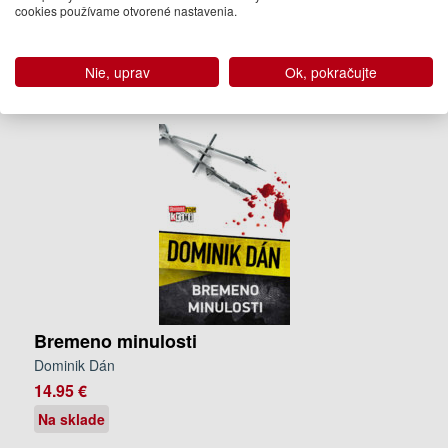
cookies používame otvorené nastavenia.
Kompletný prehľad výsledkov ankety
Panta Rhei Awards - Cena
Knižnej múzy 2021
nájdete
tu
.
Nie, uprav
Ok, pokračujte
Záznam z odovzdávania cien, ktoré uvádzal moderátor Juraj Bača
si môžete pozrieť
tu
.
Bremeno minulosti
Dominik Dán
14.95 €
Na sklade