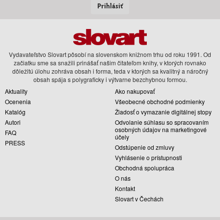
Prihlásiť
Vydavateľstvo Slovart pôsobí na slovenskom knižnom trhu od roku 1991. Od
začiatku sme sa snažili prinášať našim čitateľom knihy, v ktorých rovnako
dôležitú úlohu zohráva obsah i forma, teda v ktorých sa kvalitný a náročný
obsah spája s polygraficky i výtvarne bezchybnou formou.
Aktuality
Ako nakupovať
Ocenenia
Všeobecné obchodné podmienky
Katalóg
Žiadosť o vymazanie digitálnej stopy
Autori
Odvolanie súhlasu so spracovaním
osobných údajov na marketingové
FAQ
účely
PRESS
Odstúpenie od zmluvy
Vyhlásenie o prístupnosti
Obchodná spolupráca
O nás
Kontakt
Slovart v Čechách