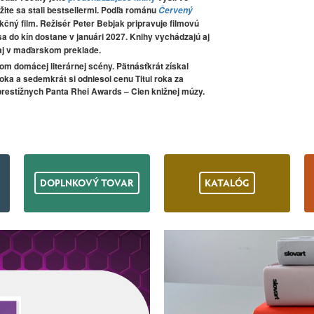
ite sa stali bestsellermi. Podľa románu
Červený
čný film. Režisér Peter Bebjak pripravuje filmovú
 sa do kín dostane v januári 2027. Knihy vychádzajú aj
aj v maďarskom preklade.
m domácej literárnej scény. Pätnásťkrát získal
oka a sedemkrát si odniesol cenu Titul roka za
prestížnych Panta Rhei Awards – Cien knižnej múzy.
DOPLNKOVÝ TOVAR
KATALÓG