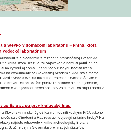
y
a a Števko v domácom laboratóriu – kniha, ktorá
 vedecké laboratórium
 farmaceutka a biochemička rozhodne preniesť svoju vášeň do
kne kniha, ktorá ukazuje, že objavovanie nemusí patriť len do
 si ho vytvoriť aj doma – napríklad v kuchyni. Keď sa Ivana
čka na experimenty zo Slovenskej Akadémie vied, stala mamou,
i viesť k vede a vznikla tak kniha Profesor tekvička a Števko v
 Tá hravou formou deťom približuje základy biológie, chémie,
rostredníctvom jednoduchých pokusov zo surovín, čo nájdu doma v
v zo Šale až po prvý kráľovský hrad
 na Slovensku rímske légie? Kam umiestnili kuchyňu Kráľovského
A prečo sa v Cinobani a Radzovciach objavujú prázdne hroby? Na
 otázky nájdete odpovede v knihe archeologičky Bibiany
ia. Stručné dejiny Slovenska pre mladých čitateľov.