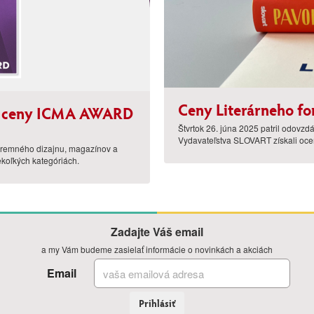
Ceny Literárneho fo
nej ceny ICMA AWARD
Štvrtok 26. júna 2025 patril odovzd
Vydavateľstva SLOVART získali ocen
firemného dizajnu, magazínov a
koľkých kategóriách.
Zadajte Váš email
a my Vám budeme zasielať informácie o novinkách a akciách
Email
Prihlásiť