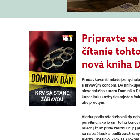
Slovart
Pripravte sa
čítanie toht
nová kniha 
Predávkovanie mladej ženy, holo
s krvavým koncom. Do kníhkupec
slovenského autora
Dominika D
kanceláriu stoštyridsaťjeden ča
ako predtým.
Vierka podľa všetkého nikdy nebr
pervitínu, ako je smrteľná konc
mladej ženy pridá zmiznutie jej p
sa na začiatok a podľa zaužívaný
Vierky trpezlivo, krok za krokom