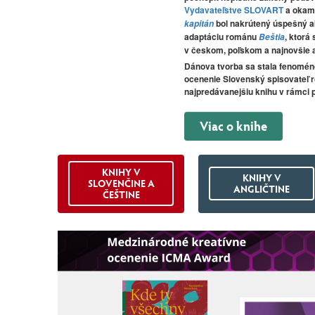
Vydavateľstve SLOVART
a okamž
bol nakrútený úspešný ak
kapitán
adaptáciu románu
, ktorá
Beštia
v českom, poľskom a najnovšie 
Dánova tvorba sa stala fenoméno
ocenenie Slovenský spisovateľ r
najpredávanejšiu knihu v rámci 
Viac o knihe
KNIHY V
KNIHY V
SLOVENČINE A
ANGLIČTINE
ČEŠTINE