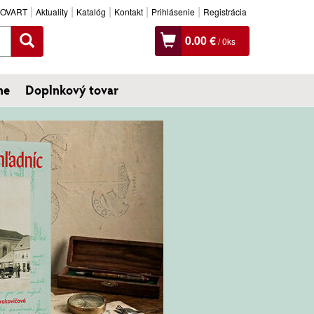
SLOVART
Aktuality
Katalóg
Kontakt
Prihlásenie
Registrácia
0.00 €
/
0
ks
ne
Doplnkový tovar