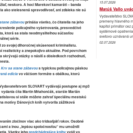
15.07.2026
hužiaľ, neskoro. A hoci Marekovi kamaráti – banda
Matúš Vallo uvá
ia ako stelesnená spravodlivosť, ani zďaleka nie sú
Vydavateľstvo SLOVA
premeny hlavného me
prináša všetko, čo čitatelia na jeho
 stane zábavou
kapitol primátor cez 
ykreslenie policajného vyšetrovania, presvedčivé
systémové opatrenia,
a, ktorá sa stala neodmysliteľnou súčasťou
svetovo uznávaná ur
álnej série.
02.07.2026
al zo svojej dlhoročnej skúsenosti kriminalistu.
bí realisticky a znepokojivo aktuálne. Pod povrchom
 skrývajú otázky o násilí a dôsledkoch rozhodnutí,
mesta.
y
s typickou policajnou páskou
Krv sa stane zábavou
vo väčšom formáte s obálkou, ktorú
vaná edícia
Vydavateľstvom SLOVART
vydávajú postupne aj mp3
 vydania číta Martin Mňahončák, staršie Marián
tislavou si stále môžete zahrať špeciálnu mestskú
 na motívy Dánových kníh vytvorila zážitková
vaním zločinov viac ako tridsaťpäť rokov. Osobné
scami a inou „lepšou spoločnosťou“ mu umožnili
etia. Všetky jeho
predchádzajúce knihy
vyšli vo