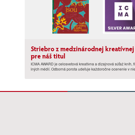
Striebro z medzinárodnej kreatív
pre náš titul
ICMA AWARD je celosvetová kreatívna a dizajnová súťaž kníh, 
iných médií. Odborná porota udeľuje každoročne ocenenie v nie