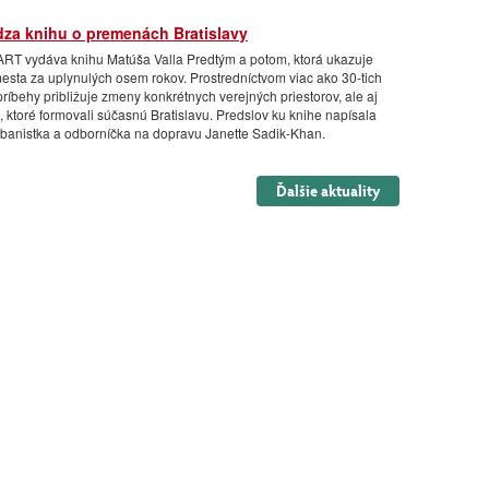
dza knihu o premenách Bratislavy
RT vydáva knihu Matúša Valla Predtým a potom, ktorá ukazuje
sta za uplynulých osem rokov. Prostredníctvom viac ako 30-tich
príbehy približuje zmeny konkrétnych verejných priestorov, ale aj
 ktoré formovali súčasnú Bratislavu. Predslov ku knihe napísala
banistka a odborníčka na dopravu Janette Sadik-Khan.
Ďalšie aktuality