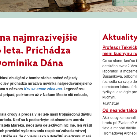
 na najmrazivejšie
Aktualit
o leta. Prichádza
Profesor Tekvičk
mení kuchyňu na
Dominika Dána
Čo sa stane, keď sa
detského sveta? Vzni
laboratórií a môžeme
Šušaníková, odborní
hlaví chuligáni v bomberách a nočné nájazdy
rozhodla sa svoje det
tiev prichádza mrazivá novinka najpredávanejšieho
domácom laboratóriu.
ána
s názvom
. Legendárnu
Krv sa stane zábavou
fyziky aj ekológie p
ká prípad, po ktorom už v Našom Meste nič nebude,
kuchyni.
16.07.2026
Od neandertálco
ala drogy a predsa v jej tele našli trojnásobnú dávku
Aké stopy zanechali
entrácia. Keď sa k podozrivým okolnostiam úmrtia
hradu pri Zvolene? 
riateľa Mareka, neostáva detektívom nič iné, len vrátiť
tieto a mnohé ďalšie
ch pravidiel vyšetrovania rozpletať záhadu mŕtvej
Hromadovej Archeológ
. Ukáže sa, že o Vierku ako o dôležitú svedkyňu majú