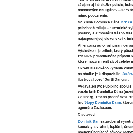
záujem aj iné zložky polície, bo
holohlavých chuligánov – sa tvár
mimo podozrenia.
42. kniha Dominika Dána
Krv sa
príbehoch milujú – autentické v
postavy a atmosféru Nášho Mest
najúspešnejšej slovenskej krimin
Aj tentoraz autor pri písaní čerp
Výsledkom je príbeh, ktorý pôso
zdanlivo jednoduchého prípadu sa
ktoré môžu zmeniť život celého 
Okrem klasického vydania knih
na obálke je k dispozícii aj
limito
ilustroval
Jozef Gertli Danglár.
Vydavateľstvo
Publixing
spolu s
verzie kníh Dominika Dána (nové
Geišberg). Počas prechádzok Bra
hru
Stopy Dominika Dána
, ktorú
agentúra
Zazito.ooo.
O autorovi:
Dominik Dán
sa zaoberal vyšetro
kontakty s vrahmi, lupičmi, úno
pochopiť nepísané zákony podsv