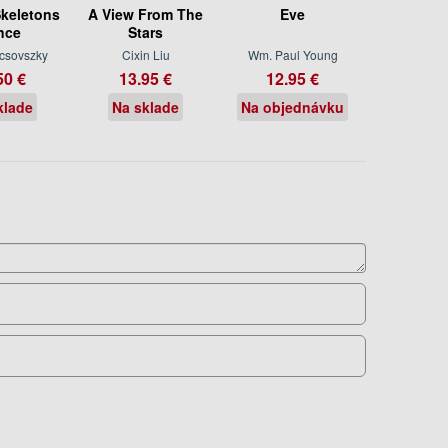
keletons
A View From The
Eve
nce
Stars
csovszky
Cixin Liu
Wm. Paul Young
50 €
13.95 €
12.95 €
klade
Na sklade
Na objednávku