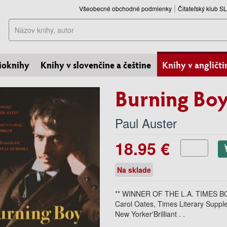
Všeobecné obchodné podmienky
Čitateľský klub 
Hľadať
ioknihy
Knihy v slovenčine a češtine
Knihy v angličti
Burning Bo
Paul Auster
18.95 €
Na sklade
** WINNER OF THE L.A. TIMES BO
Carol Oates, Times Literary Suppl
New Yorker'Brilliant . .