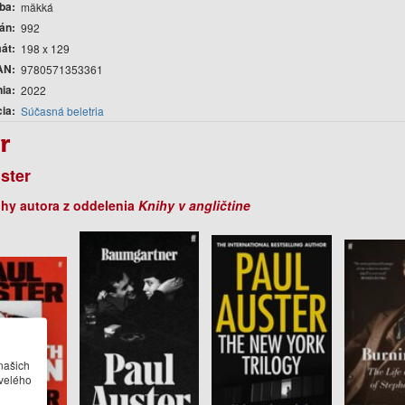
ba
mäkká
rán
992
át
198 x 129
AN
9780571353361
nia
2022
cia
Súčasná beletria
r
ster
ihy autora z oddelenia
Knihy v angličtine
našich
velého