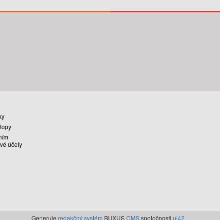
ky
stopy
ním
vé účely
Generuje
redakčný systém
BUXUS
CMS
spoločnosti
ui42