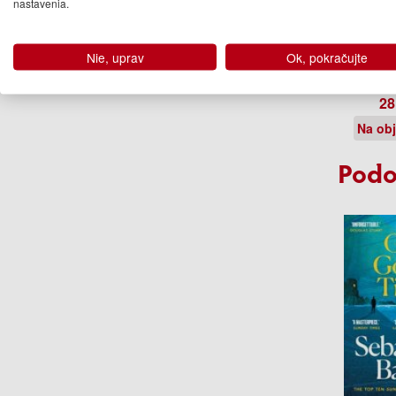
nastavenia.
Bloodba
Nie, uprav
Ok, pokračujte
Paul Aus
Ost
28
Na ob
Podo