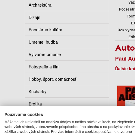
Väz
Architektúra
Počet st
Form
Dizajn
E
Populárna kultúra
Rok vyda
Edí
Umenie, hudba
Auto
Výtvarné umenie
Paul Au
Fotografia a film
Ďalšie kn
Hobby, šport, domácnosť
Kuchárky
Erotika
Používame cookies
Kalendáre, diáre, pohľadnice
Môžeme ich umiestniť na analýzu údajov o našich návštevníkoch, na zlepšenie 
webových stránok, zobrazovanie prispôsobeného obsahu a na poskytovanie sk
Turistickí sprievodcovia
zážitku z webových stránok. Pre viac informácií o cookies používame otvorené