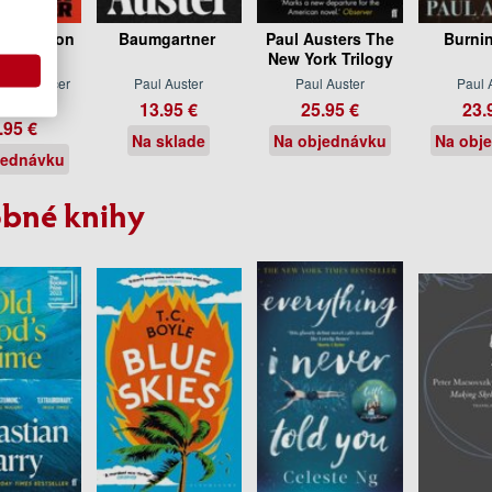
th Nation
Baumgartner
Paul Austers The
Burni
New York Trilogy
ter, Spencer
Paul Auster
Paul Auster
Paul 
rander
13.95 €
25.95 €
23.
.95 €
Na sklade
Na objednávku
Na obj
jednávku
bné knihy