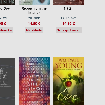
ng Boy
Report from the
4 3 2 1
Interior
Auster
Paul Auster
Paul Auster
95 €
14.50 €
14.95 €
ednávku
Na sklade
Na objednávku