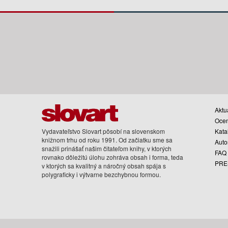
Aktua
Oce
Vydavateľstvo Slovart pôsobí na slovenskom
Kata
knižnom trhu od roku 1991. Od začiatku sme sa
Auto
snažili prinášať našim čitateľom knihy, v ktorých
FAQ
rovnako dôležitú úlohu zohráva obsah i forma, teda
PRE
v ktorých sa kvalitný a náročný obsah spája s
polygraficky i výtvarne bezchybnou formou.