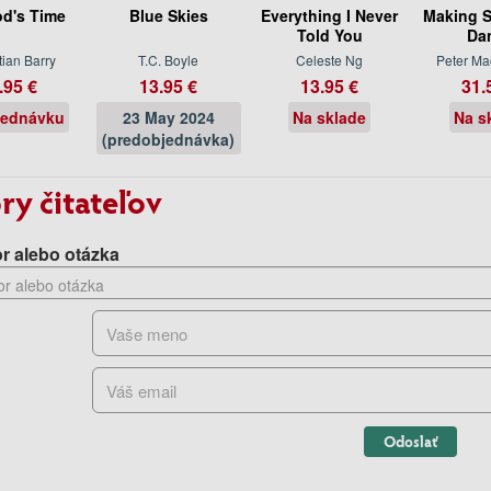
d's Time
Blue Skies
Everything I Never
Making S
Told You
Da
ian Barry
T.C. Boyle
Celeste Ng
Peter Ma
.95 €
13.95 €
13.95 €
31.
jednávku
23 May 2024
Na sklade
Na s
(predobjednávka)
ry čitateľov
r alebo otázka
Odoslať