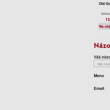
Old Go
Sebast
13
Na ob
Názo
Váš názo
Meno
Email