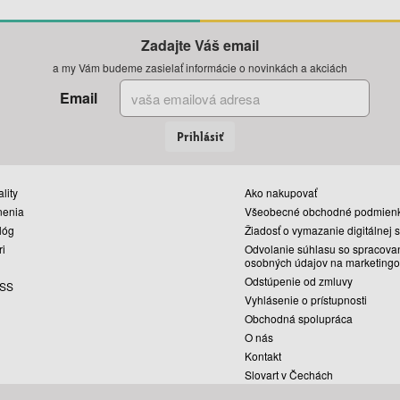
Zadajte Váš email
a my Vám budeme zasielať informácie o novinkách a akciách
Email
Prihlásiť
lity
Ako nakupovať
nenia
Všeobecné obchodné podmien
lóg
Žiadosť o vymazanie digitálnej 
ri
Odvolanie súhlasu so spracova
osobných údajov na marketingo
Odstúpenie od zmluvy
SS
Vyhlásenie o prístupnosti
Obchodná spolupráca
O nás
Kontakt
Slovart v Čechách