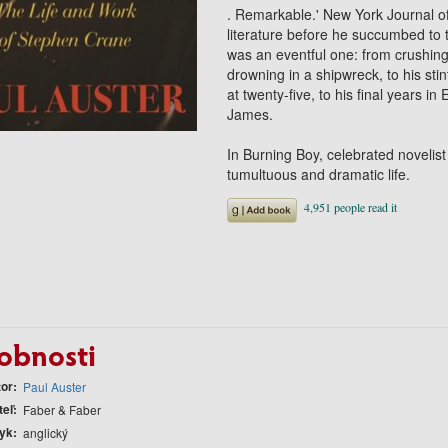
. Remarkable.' New York Journal 
literature before he succumbed to tu
was an eventful one: from crushin
drowning in a shipwreck, to his st
at twenty-five, to his final years 
James.
In Burning Boy, celebrated novelist
tumultuous and dramatic life.
obnosti
tor
Paul Auster
teľ
Faber & Faber
yk
anglický