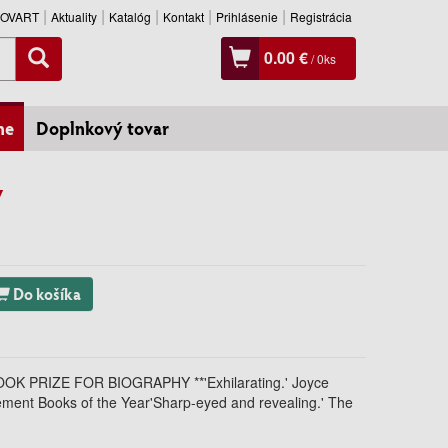
SLOVART
Aktuality
Katalóg
Kontakt
Prihlásenie
Registrácia
0.00 €
/
0
ks
ne
Doplnkový tovar
y
Do košíka
OK PRIZE FOR BIOGRAPHY **'Exhilarating.' Joyce
ement Books of the Year'Sharp-eyed and revealing.' The