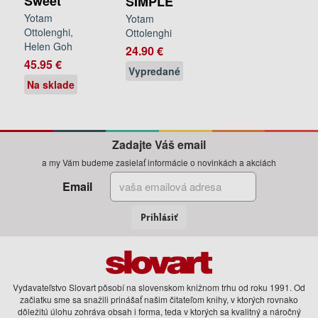
Sweet
SIMPLE
Yotam
Yotam
Ottolenghi,
Ottolenghi
Helen Goh
24.90 €
45.95 €
Vypredané
Na sklade
Zadajte Váš email
a my Vám budeme zasielať informácie o novinkách a akciách
Email
Prihlásiť
Vydavateľstvo Slovart pôsobí na slovenskom knižnom trhu od roku 1991. Od
začiatku sme sa snažili prinášať našim čitateľom knihy, v ktorých rovnako
dôležitú úlohu zohráva obsah i forma, teda v ktorých sa kvalitný a náročný