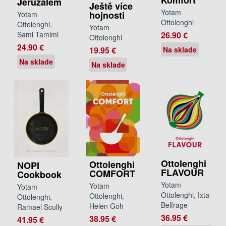
Komfort
Jeruzalém
Ještě více
Yotam
hojnosti
Yotam
Ottolenghi
Ottolenghi,
Yotam
26.90 €
Sami Tamimi
Ottolenghi
24.90 €
19.95 €
Na sklade
Na sklade
Na sklade
Ottolenghi
Ottolenghi
NOPI
FLAVOUR
COMFORT
Cookbook
Yotam
Yotam
Yotam
Ottolenghi, Ixta
Ottolenghi,
Ottolenghi,
Belfrage
Helen Goh
Ramael Scully
36.95 €
38.95 €
41.95 €