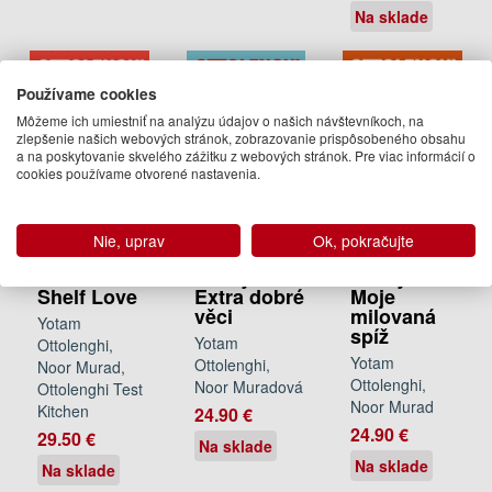
Na sklade
Používame cookies
Môžeme ich umiestniť na analýzu údajov o našich návštevníkoch, na
zlepšenie našich webových stránok, zobrazovanie prispôsobeného obsahu
a na poskytovanie skvelého zážitku z webových stránok. Pre viac informácií o
cookies používame otvorené nastavenia.
Ottolenghi
Ottolenghi
Ottolenghi
Nie, uprav
Ok, pokračujte
Test
Testovací
Testovací
Kitchen:
kuchyně:
kuchyně:
Shelf Love
Extra dobré
Moje
věci
milovaná
Yotam
spíž
Yotam
Ottolenghi,
Yotam
Ottolenghi,
Noor Murad,
Ottolenghi,
Noor Muradová
Ottolenghi Test
Noor Murad
Kitchen
24.90 €
24.90 €
29.50 €
Na sklade
Na sklade
Na sklade