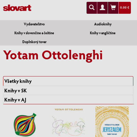
0.00 €
Vydavateľstvo
Audioknihy
Knihy v slovenčine a češtine
Knihy v angličtine
Doplnkový tovar
Yotam Ottolenghi
Všetky knihy
Knihy v SK
Knihy v AJ