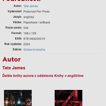
Autor
Tate James
Vydavateľ
Poisoned Pen Press
Jazyk
anglický
Väzba
Paperback / softback
Počet strán
544
Formát
198 x 129
EAN
9781464220319
Rok vydania
2024
Edícia
Súčasná beletria
Autor
Tate James
Ďalšie knihy autora z oddelenia
Knihy v angličtine