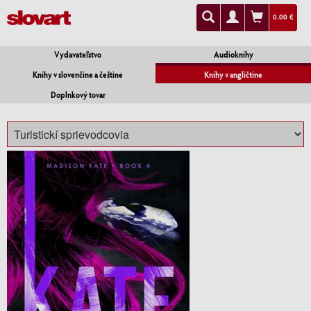
0.00 €
Vydavateľstvo
Audioknihy
Knihy v slovenčine a češtine
Knihy v angličtine
Doplnkový tovar