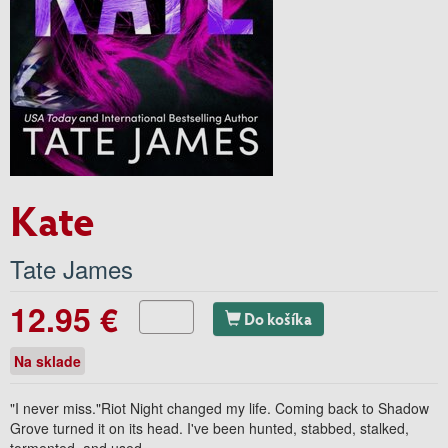
Kate
Tate James
12.95 €
Do košíka
Na sklade
"I never miss."Riot Night changed my life. Coming back to Shadow
Grove turned it on its head. I've been hunted, stabbed, stalked,
tormented, and used.