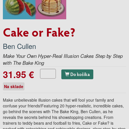
Cake or Fake?
Ben Cullen
Make Your Own Hyper-Real Illusion Cakes Step by Step
with The Bake King
31.95 €
Do košíka
Na sklade
Make unbelievable illusion cakes that will fool your family and
confuse your friends!Featuring 20 hyper-realistic, incredible cakes,
go behind the scenes with The Bake King, Ben Cullen, as he
reveals the secrets behind his showstopping creations. From
trainers to teddy bears and football to fries, Cake or Fake? is
packed with astonishing and achievable designs, clear step-by-step