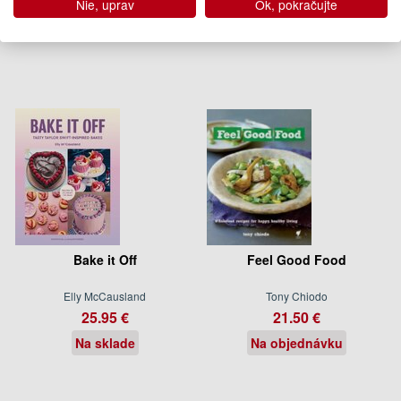
Nie, uprav
Ok, pokračujte
Dodanie do 21 dní
Na objednávku
Bake it Off
Feel Good Food
Elly McCausland
Tony Chiodo
25.95 €
21.50 €
Na sklade
Na objednávku