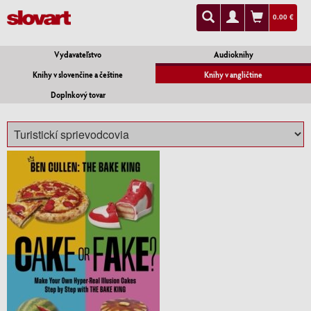
0.00 €
Vydavateľstvo
Audioknihy
Knihy v slovenčine a češtine
Knihy v angličtine
Doplnkový tovar