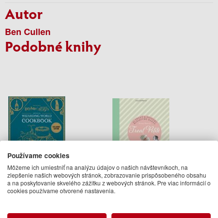
Autor
Ben Cullen
Podobné knihy
Používame cookies
Môžeme ich umiestniť na analýzu údajov o našich návštevníkoch, na
zlepšenie našich webových stránok, zobrazovanie prispôsobeného obsahu
Harry Potter Official
Treat Petite
a na poskytovanie skvelého zážitku z webových stránok. Pre viac informácií o
Wizarding World Cookbook
cookies používame otvorené nastavenia.
Veronica Hinke, Jody Revenson
Fiona Pearce
32.95 €
17.95 €