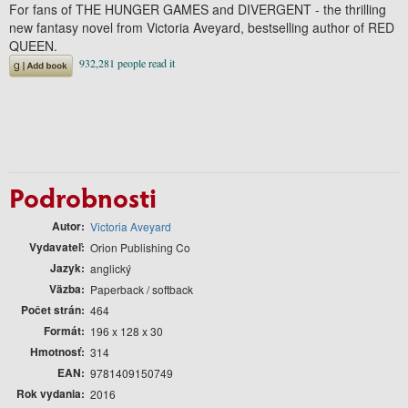
For fans of THE HUNGER GAMES and DIVERGENT - the thrilling
new fantasy novel from Victoria Aveyard, bestselling author of RED
QUEEN.
Podrobnosti
Autor
Victoria Aveyard
Vydavateľ
Orion Publishing Co
Jazyk
anglický
Väzba
Paperback / softback
Počet strán
464
Formát
196 x 128 x 30
Hmotnosť
314
EAN
9781409150749
Rok vydania
2016