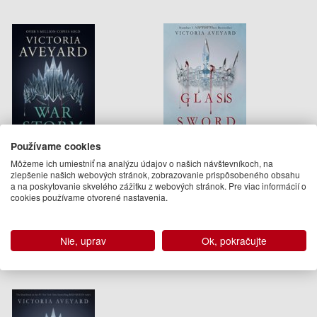
Používame cookies
War Storm
Glass Sword
Môžeme ich umiestniť na analýzu údajov o našich návštevníkoch, na
zlepšenie našich webových stránok, zobrazovanie prispôsobeného obsahu
a na poskytovanie skvelého zážitku z webových stránok. Pre viac informácií o
Victoria Aveyard
Victoria Aveyard
cookies používame otvorené nastavenia.
13.95 €
12.95 €
Dodanie do 21 dní
Na objednávku
Nie, uprav
Ok, pokračujte