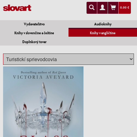
0.00 €
Vydavateľstvo
Audioknihy
Knihy v slovenčine a češtine
Knihy v angličtine
Doplnkový tovar