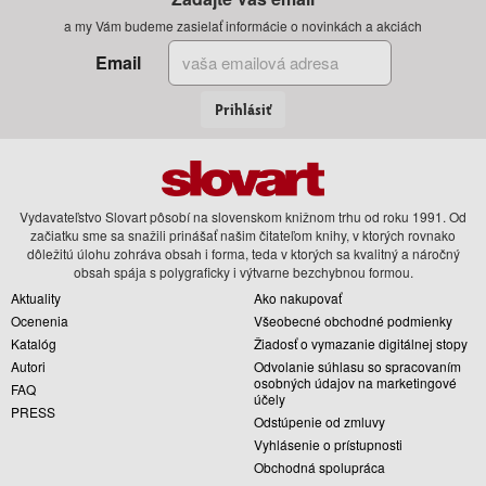
a my Vám budeme zasielať informácie o novinkách a akciách
Email
Prihlásiť
Vydavateľstvo Slovart pôsobí na slovenskom knižnom trhu od roku 1991. Od
začiatku sme sa snažili prinášať našim čitateľom knihy, v ktorých rovnako
dôležitú úlohu zohráva obsah i forma, teda v ktorých sa kvalitný a náročný
obsah spája s polygraficky i výtvarne bezchybnou formou.
Aktuality
Ako nakupovať
Ocenenia
Všeobecné obchodné podmienky
Katalóg
Žiadosť o vymazanie digitálnej stopy
Autori
Odvolanie súhlasu so spracovaním
osobných údajov na marketingové
FAQ
účely
PRESS
Odstúpenie od zmluvy
Vyhlásenie o prístupnosti
Obchodná spolupráca