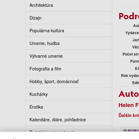
Architektúra
Podr
Dizajn
Au
Populárna kultúra
Vydava
Jaz
Umenie, hudba
Väz
Počet st
Výtvarné umenie
Form
Fotografia a film
E
Rok vyda
Hobby, šport, domácnosť
Edí
Auto
Kuchárky
Helen F
Erotika
Ďalšie kn
Kalendáre, diáre, pohľadnice
Turistickí sprievodcovia