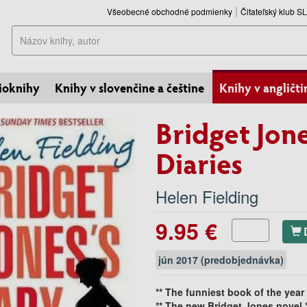
Všeobecné obchodné podmienky
Čitateľský klub 
Hľadať
ioknihy
Knihy v slovenčine a češtine
Knihy v angličti
Bridget Jon
Diaries
Helen Fielding
9.95 €
jún 2017 (predobjednávka)
** The funniest book of the year 
**
The new Bridget Jones novel