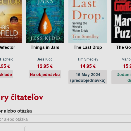
efector
Things in Jars
The Last Drop
The Go
 Hadfield
Jess Kidd
Tim Smedley
Mario
.95 €
12.95 €
14.95 €
15.
sklade
Na objednávku
16 May 2024
Dodani
(predobjednávka)
d
ry čitateľov
r alebo otázka