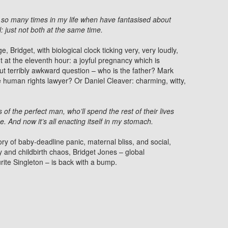
 so many times in my life when have fantasised about
: just not both at the same time.
 Bridget, with biological clock ticking very, very loudly,
 at the eleventh hour: a joyful pregnancy which is
ut terribly awkward question – who is the father? Mark
 human rights lawyer? Or Daniel Cleaver: charming, witty,
es of the perfect man, who’ll spend the rest of their lives
. And now it’s all enacting itself in my stomach.
tory of baby-deadline panic, maternal bliss, and social,
ry and childbirth chaos, Bridget Jones – global
ite Singleton – is back with a bump.