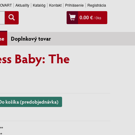
SLOVART
Aktuality
Katalóg
Kontakt
Prihlásenie
Registrácia
0.00 €
/
0
ks
ne
Doplnkový tovar
ess Baby: The
Do košíka (predobjednávka)
**
**