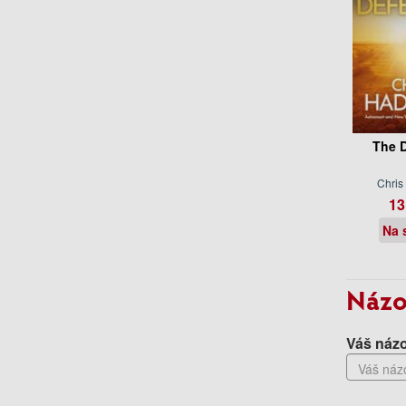
The D
Chris
13
Na 
Názo
Váš názo