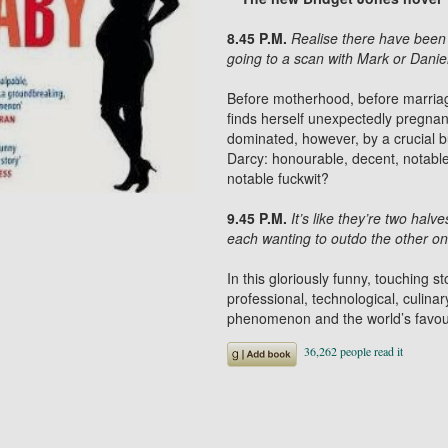
8.45 P.M.
Realise there have been
going to a scan with Mark or Daniel
Before motherhood, before marriage,
finds herself unexpectedly pregnant
dominated, however, by a crucial b
Darcy: honourable, decent, notable
notable fuckwit?
9.45 P.M.
It’s like they’re two halv
each wanting to outdo the other one
In this gloriously funny, touching s
professional, technological, culina
phenomenon and the world’s favour