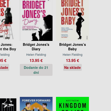
 Jones:
Bridget Jones's
Bridget Jones’s
t the Boy
Diary
Baby
ielding
Helen Fielding
Helen Fielding
95 €
13.95 €
13.95 €
klade
Dodanie do 21
Na sklade
dní