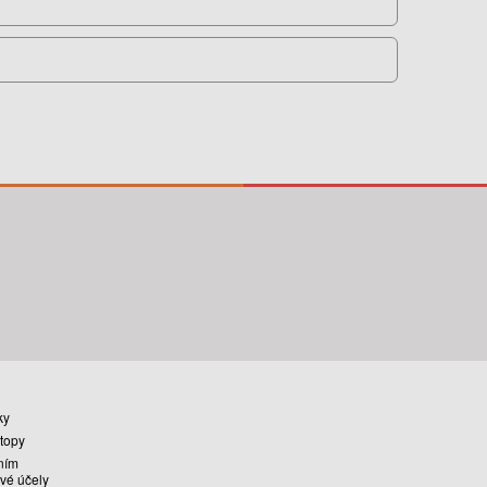
ky
stopy
ním
vé účely