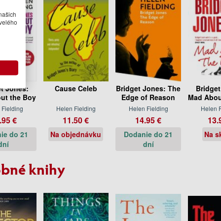
našich
velého
et Jones:
Cause Celeb
Bridget Jones: The
Bridget
ut the Boy
Edge of Reason
Mad Abou
 Fielding
Helen Fielding
Helen Fielding
Helen F
.95 €
11.50 €
14.95 €
13.
ie do 21
Na objednávku
Dodanie do 21
Na s
dní
dní
bné knihy