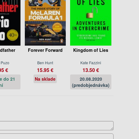
dfather
Forever Forward
Kingdom of Lies
 Puzo
Ben Hunt
Kate Fazzini
95 €
15.95 €
13.50 €
e do 21
Na sklade
20.08.2020
ní
(predobjednávka)