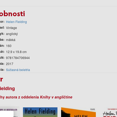
obnosti
tor
Helen Fielding
teľ
Vintage
yk
anglický
ba
mäkká
rán
160
át
12.9 x 19.8 cm
AN
9781784706944
nia
2017
cia
Súčasná beletria
r
ielding
ihy autora z oddelenia
Knihy v angličtine