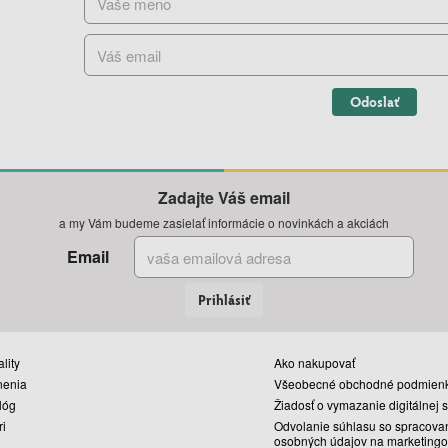
Odoslať
Zadajte Váš email
a my Vám budeme zasielať informácie o novinkách a akciách
Email
Prihlásiť
lity
Ako nakupovať
nenia
Všeobecné obchodné podmien
lóg
Žiadosť o vymazanie digitálnej 
ri
Odvolanie súhlasu so spracova
osobných údajov na marketingo