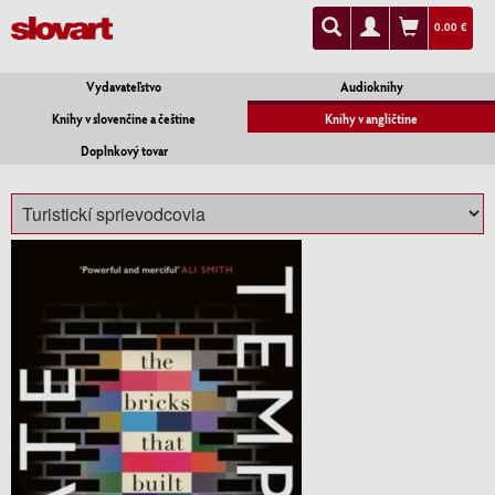
0.00 €
Vydavateľstvo
Audioknihy
Knihy v slovenčine a češtine
Knihy v angličtine
Doplnkový tovar