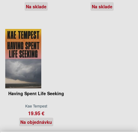
Na sklade
Na sklade
Having Spent Life Seeking
Kae Tempest
19.95 €
Na objednávku
Podobné knihy