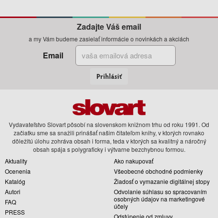
Zadajte Váš email
a my Vám budeme zasielať informácie o novinkách a akciách
Email
Prihlásiť
Vydavateľstvo Slovart pôsobí na slovenskom knižnom trhu od roku 1991. Od
začiatku sme sa snažili prinášať našim čitateľom knihy, v ktorých rovnako
dôležitú úlohu zohráva obsah i forma, teda v ktorých sa kvalitný a náročný
obsah spája s polygraficky i výtvarne bezchybnou formou.
Aktuality
Ako nakupovať
Ocenenia
Všeobecné obchodné podmienky
Katalóg
Žiadosť o vymazanie digitálnej stopy
Autori
Odvolanie súhlasu so spracovaním
osobných údajov na marketingové
FAQ
účely
PRESS
Odstúpenie od zmluvy