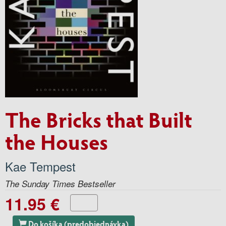
The Bricks that Built
the Houses
Kae Tempest
The Sunday Times Bestseller
11.95 €
Do košíka (predobjednávka)