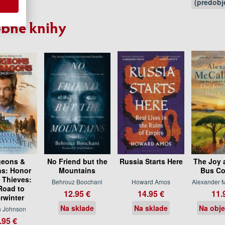
(predobj
bné knihy
eons &
No Friend but the
Russia Starts Here
The Joy 
s: Honor
Mountains
Bus C
Thieves:
Behrouz Boochani
Howard Amos
Alexander M
Road to
12.95 €
14.95 €
11.
rwinter
Na sklade
Na sklade
Na obj
h Johnson
.95 €