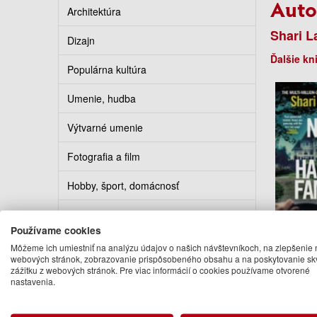
Auto
Architektúra
Shari L
Dizajn
Ďalšie kn
Populárna kultúra
Umenie, hudba
Výtvarné umenie
Fotografia a film
Hobby, šport, domácnosť
Kuchárky
Používame cookies
Not 
Erotika
Môžeme ich umiestniť na analýzu údajov o našich návštevníkoch, na zlepšenie 
Fa
webových stránok, zobrazovanie prispôsobeného obsahu a na poskytovanie sk
Shar
zážitku z webových stránok. Pre viac informácií o cookies používame otvorené
Kalendáre, diáre, pohľadnice
nastavenia.
13
Turistickí sprievodcovia
Na ob