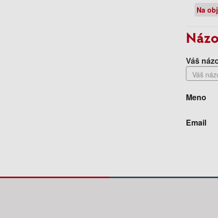
Na ob
Názo
Váš názo
Meno
Email