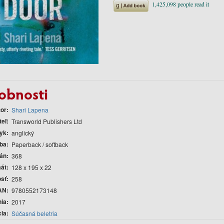
obnosti
tor
Shari Lapena
teľ
Transworld Publishers Ltd
yk
anglický
ba
Paperback / softback
rán
368
át
128 x 195 x 22
sť
258
AN
9780552173148
nia
2017
cia
Súčasná beletria