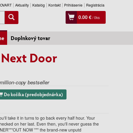
SLOVART
Aktuality
Katalóg
Kontakt
Prihlásenie
Registrácia
0.00 €
/
0
ks
ne
Doplnkový tovar
 Next Door
million-copy bestseller
Do košíka (predobjednávka)
'll take it in turns to go back every half hour. Your
ecked on her last. Even then, you'll never guess the
 GARDNER***OUT NOW *** the brand-new unputd