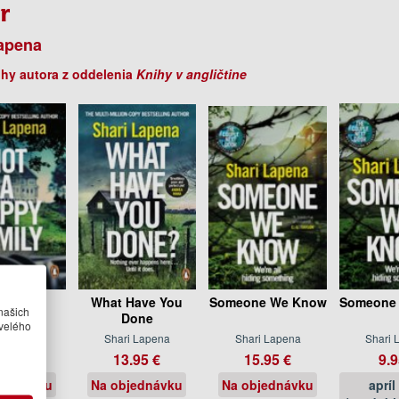
r
apena
ihy autora z oddelenia
Knihy v angličtine
a Happy
What Have You
Someone We Know
Someone
našich
mily
Done
velého
i Lapena
Shari Lapena
Shari Lapena
Shari 
.95 €
13.95 €
15.95 €
9.9
jednávku
Na objednávku
Na objednávku
apríl