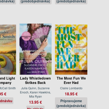
ednávka)
(predobjednávka)
(predobjednávka)
and Light
Lady Whistledown
The Most Fun We
ompany
Strikes Back
Ever Had
cCall Smith
Julia Quinn, Suzanne
Claire Lombardo
Enoch, Karen Hawkins,
95 €
18.95 €
Mia Ryan
ednávku
Pripravujeme
13.95 €
(predobjednávka)
Na sklade