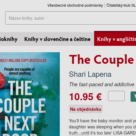
Všeobecné obchodné podmienky
Čitateľský klub 
Hľadať
ioknihy
Knihy v slovenčine a češtine
Knihy v angličti
The Couple
Shari Lapena
The fast-paced and addictive 
10.95 €
Na objednávku
You'll have the baby monitor and you
daughter was sleeping when you ch
truth...until it's too late' LISA