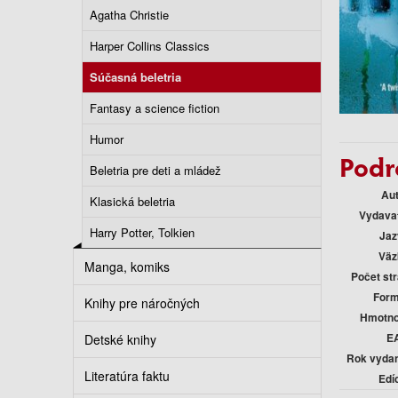
Agatha Christie
Harper Collins Classics
Súčasná beletria
Fantasy a science fiction
Humor
Podr
Beletria pre deti a mládež
Au
Klasická beletria
Vydava
Harry Potter, Tolkien
Jaz
Väz
Manga, komiks
Počet st
Form
Knihy pre náročných
Hmotno
E
Detské knihy
Rok vyda
Literatúra faktu
Edí