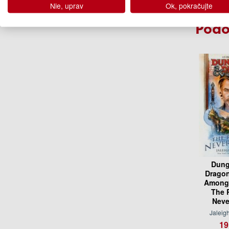
Nie, uprav
Ok, pokračujte
Podo
Dung
Dragon
Among 
The 
Neve
Jaleig
19