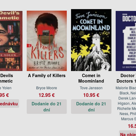
 Devils
A Family of Killers
Comet in
Doctor
thmetic
Moominland
Doctors 1
e Yolen
Bryce Moore
Tove Jansson
Malorie Bla
Black, Ne
95 €
12.95 €
10.95 €
Derek Land
jednávku
Dodanie do 21
Dodanie do 21
Higson, Al
Richelle Me
dní
dní
Ness, Phi
Marcus 
16.
Na obj