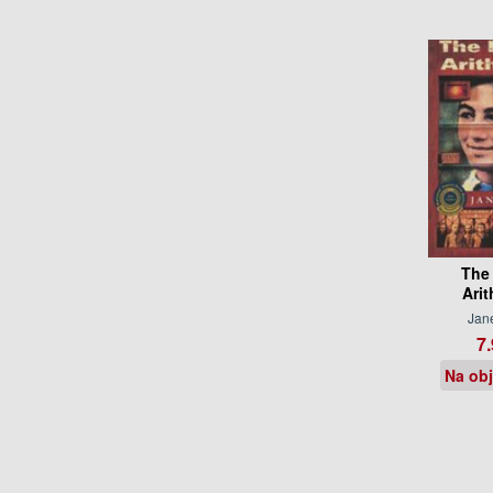
The
Ari
Jan
7.
Na ob