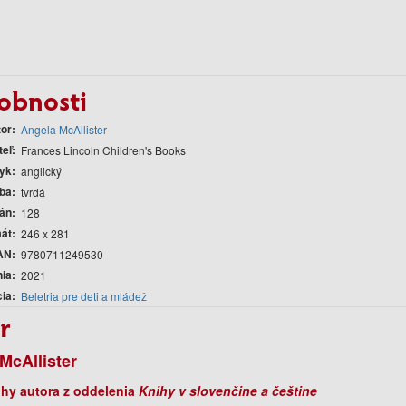
obnosti
tor
Angela McAllister
teľ
Frances Lincoln Children's Books
yk
anglický
ba
tvrdá
rán
128
át
246 x 281
AN
9780711249530
nia
2021
cia
Beletria pre deti a mládež
r
McAllister
ihy autora z oddelenia
Knihy v slovenčine a češtine