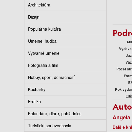
Architektúra
Dizajn
Populárna kultúra
Podr
Umenie, hudba
Au
Vydava
Výtvarné umenie
Jaz
Väz
Fotografia a film
Počet st
Form
Hobby, šport, domácnosť
E
Kuchárky
Rok vyda
Edí
Erotika
Auto
Kalendáre, diáre, pohľadnice
Angela 
Turistickí sprievodcovia
Ďalšie kn