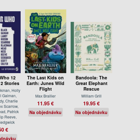
 Who 12
The Last Kids on
Bandoola: The
2 Stories
Earth: Junes Wild
Great Elephant
Flight
Rescue
ckman, Holly
il Gaiman,
Max Brallier
William Grill
y, Charlie
11.95 €
19.95 €
ex Scarrow,
ad, Patrick
Na objednávku
Na objednávku
lip Reeve,
Sedgwick
50 €
ednávku