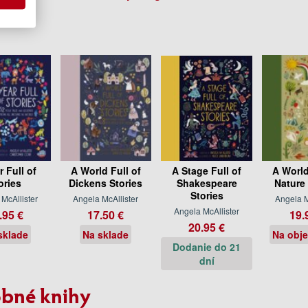
r Full of
A World Full of
A Stage Full of
A World
ories
Dickens Stories
Shakespeare
Nature 
Stories
McAllister
Angela McAllister
Angela M
Angela McAllister
.95 €
17.50 €
19.
20.95 €
sklade
Na sklade
Na obj
Dodanie do 21
dní
bné knihy