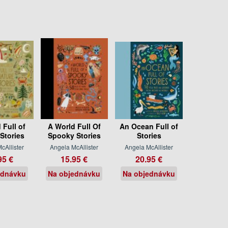
 Full of
A World Full Of
An Ocean Full of
Stories
Spooky Stories
Stories
cAllister
Angela McAllister
Angela McAllister
95 €
15.95 €
20.95 €
ednávku
Na objednávku
Na objednávku