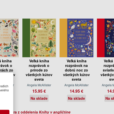
á kniha
Veľká kniha
Veľká kniha
Veľká
rávok o
rozprávok o
rozprávok na
rozpr
atách zo
prírode zo
dobrú noc zo
sviatk
ch kútov
všetkých kútov
všetkých kútov
všetkýc
veta
sveta
sveta
sv
McAllister
Angela McAllister
Angela McAllister
Angela M
našich
velého
.95 €
15.95 €
14.95 €
14.
sklade
Na sklade
Na sklade
Na s
ihy autora z oddelenia
Knihy v angličtine