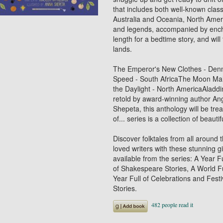
that includes both well-known clas
Australia and Oceania, North Ameri
and legends, accompanied by enchan
length for a bedtime story, and will
lands.
The Emperor's New Clothes - Den
Speed - South AfricaThe Moon Ma
the Daylight - North AmericaAladd
retold by award-winning author Ange
Shepeta, this anthology will be tre
of... series is a collection of beaut
Discover folktales from all around 
loved writers with these stunning gif
available from the series: A Year Fu
of Shakespeare Stories, A World Fu
Year Full of Celebrations and Festi
Stories.