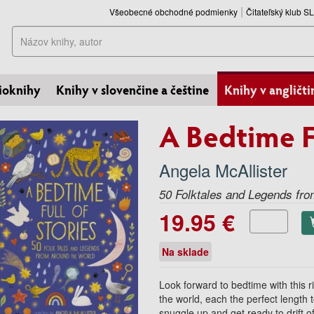
Všeobecné obchodné podmienky
Čitateľský klub 
Hľadať
ioknihy
Knihy v slovenčine a češtine
Knihy v angličti
A Bedtime Fu
Angela McAllister
50 Folktales and Legends fr
19.95 €
Na sklade
Look forward to bedtime with this r
the world, each the perfect length 
snuggle up and get ready to drift of