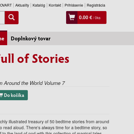
SLOVART
Aktuality
Katalóg
Kontakt
Prihlásenie
Registrácia
0.00 €
/
0
ks
ne
Doplnkový tovar
ll of Stories
om Around the World Volume 7
Do košíka
ichly illustrated treasury of 50 bedtime stories from around
to read aloud. There's always time for a bedtime story, so
f to the land of nod with this collection of magical tales