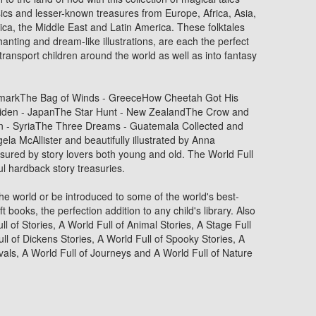
sics and lesser-known treasures from Europe, Africa, Asia,
ca, the Middle East and Latin America. These folktales
ting and dream-like illustrations, are each the perfect
 transport children around the world as well as into fantasy
markThe Bag of Winds - GreeceHow Cheetah Got His
iden - JapanThe Star Hunt - New ZealandThe Crow and
in - SyriaThe Three Dreams - Guatemala Collected and
la McAllister and beautifully illustrated by Anna
asured by story lovers both young and old. The World Full
iful hardback story treasuries.
the world or be introduced to some of the world's best-
t books, the perfection addition to any child's library. Also
ll of Stories, A World Full of Animal Stories, A Stage Full
ll of Dickens Stories, A World Full of Spooky Stories, A
vals, A World Full of Journeys and A World Full of Nature