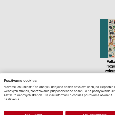
Veľk
rozp
zvier
všetký
s
Používame cookies
Angela 
Môžeme ich umiestniť na analýzu údajov o našich návštevníkoch, na zlepšenie 
webových stránok, zobrazovanie prispôsobeného obsahu a na poskytovanie sk
14
zážitku z webových stránok. Pre viac informácií o cookies používame otvorené
nastavenia.
Na 
Ďalšie kn
Nie, uprav
Ok, pokračujte