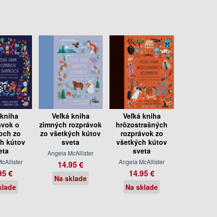
 kniha
Veľká kniha
Veľká kniha
ávok o
zimných rozprávok
hrôzostrašných
och zo
zo všetkých kútov
rozprávok zo
h kútov
sveta
všetkých kútov
eta
sveta
Angela McAllister
cAllister
Angela McAllister
14.95 €
95 €
14.95 €
Na sklade
klade
Na sklade