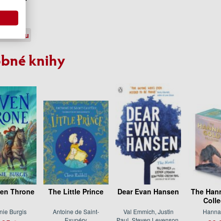
Saunders
.95 €
jednávku
bné knihy
en Throne
The Little Prince
Dear Evan Hansen
The Han
Colle
nie Burgis
Antoine de Saint-
Val Emmich, Justin
Hanna
Exupéry
Paul, Steven Levenson,