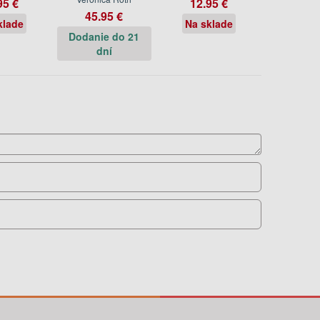
95 €
12.95 €
45.95 €
klade
Na sklade
Dodanie do 21
dní