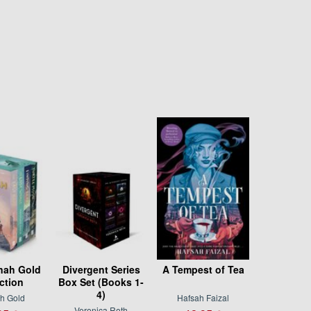
nah Gold
Divergent Series
A Tempest of Tea
ction
Box Set (Books 1-
4)
h Gold
Hafsah Faizal
Veronica Roth