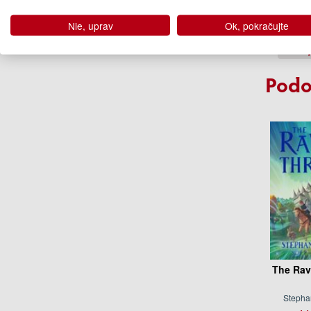
Kate 
Nie, uprav
Ok, pokračujte
13
Na ob
Podo
The Rav
Stepha