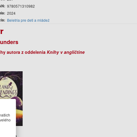
AN
9780571310982
nia
2024
cia
Beletria pre deti a mládež
r
aunders
ihy autora z oddelenia
Knihy v angličtine
našich
velého
Land of
endings