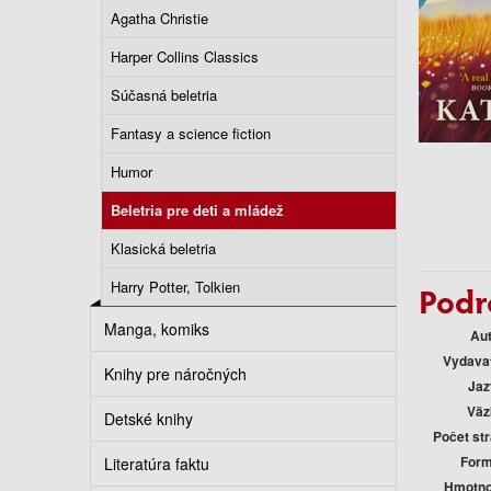
Agatha Christie
Harper Collins Classics
Súčasná beletria
Fantasy a science fiction
Humor
Beletria pre deti a mládež
Klasická beletria
Harry Potter, Tolkien
Podr
Manga, komiks
Au
Vydava
Knihy pre náročných
Jaz
Väz
Detské knihy
Počet st
Form
Literatúra faktu
Hmotno