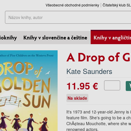
Všeobecné obchodné podmienky
Čitateľský klub 
Hľadať
ioknihy
Knihy v slovenčine a češtine
Knihy v angličti
A Drop of 
Kate Saunders
11.95 €
Na sklade
It's 1973 and 12-year-old Jenny is 
feature film. She's going to be a chi
ChÃ¢teau Mouchotte, where she will 
renowned actors.