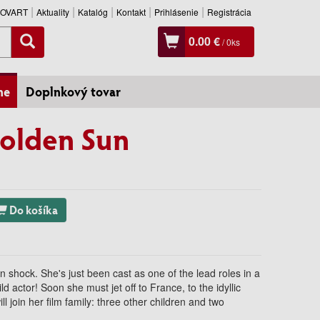
SLOVART
Aktuality
Katalóg
Kontakt
Prihlásenie
Registrácia
0.00 €
/
0
ks
ne
Doplnkový tovar
Golden Sun
Do košíka
in shock. She's just been cast as one of the lead roles in a
ld actor! Soon she must jet off to France, to the idyllic
join her film family: three other children and two