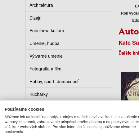
Architektúra
E
Rok vyda
Dizajn
Edí
Auto
Populárna kultúra
Kate S
Umenie, hudba
Ďalšie kn
Výtvarné umenie
Fotografia a film
Hobby, šport, domácnosť
Kuchárky
Erotika
Používame cookies
Môžeme ich umiestniť na analýzu údajov o našich návštevníkoch, na zlepšenie 
Kalendáre, diáre, pohľadnice
webových stránok, zobrazovanie prispôsobeného obsahu a na poskytovanie sk
zážitku z webových stránok. Pre viac informácií o cookies používame otvorené
nastavenia.
Turistickí sprievodcovia
The 
Never