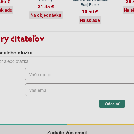
.95 €
39.
Benj Pasek
31.95 €
sklade
Na s
10.50 €
Na objednávku
Na sklade
ry čitateľov
r alebo otázka
Odoslať
Zadajte Váš email