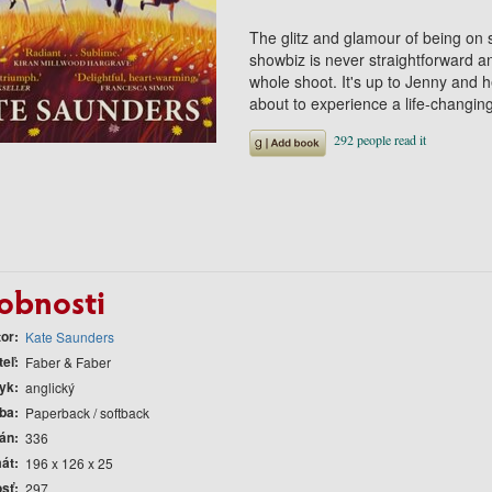
The glitz and glamour of being on s
showbiz is never straightforward a
whole shoot. It's up to Jenny and h
about to experience a life-changin
obnosti
tor
Kate Saunders
teľ
Faber & Faber
yk
anglický
ba
Paperback / softback
rán
336
át
196 x 126 x 25
sť
297