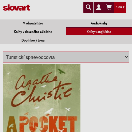
0.00 €
Vydavateľstvo
Audioknihy
Knihy v slovenčine a češtine
Knihy v angličtine
Doplnkový tovar