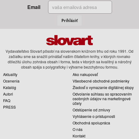
Email
Prihlásiť
Vydavateľstvo Slovart pôsobí na slovenskom knižnom trhu od roku 1991. Od
začiatku sme sa snažili prinášať našim čitateľom knihy, v ktorých rovnako
dôležitú úlohu zohráva obsah i forma, teda v ktorých sa kvalitný a náročný
obsah spája s polygraficky i výtvarne bezchybnou formou.
Aktuality
Ako nakupovať
Ocenenia
Všeobecné obchodné podmienky
Katalóg
Žiadosť o vymazanie digitálnej stopy
Autori
Odvolanie súhlasu so spracovaním
osobných údajov na marketingové
FAQ
účely
PRESS
Odstúpenie od zmluvy
Vyhlásenie o prístupnosti
Obchodná spolupráca
O nás
Kontakt