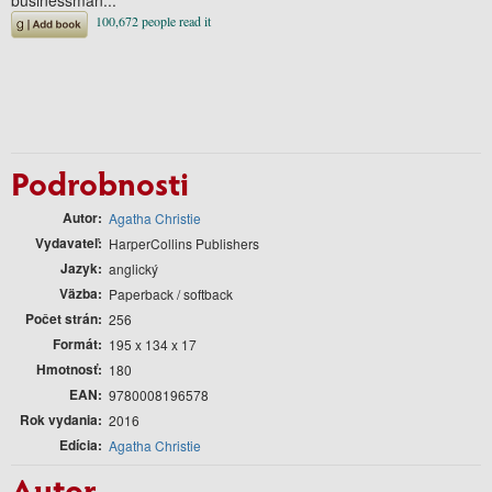
Podrobnosti
Autor
Agatha Christie
Vydavateľ
HarperCollins Publishers
Jazyk
anglický
Väzba
Paperback / softback
Počet strán
256
Formát
195 x 134 x 17
Hmotnosť
180
EAN
9780008196578
Rok vydania
2016
Edícia
Agatha Christie
Autor