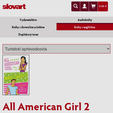
0.00 €
Vydavateľstvo
Audioknihy
Knihy v slovenčine a češtine
Knihy v angličtine
Doplnkový tovar
All American Girl 2