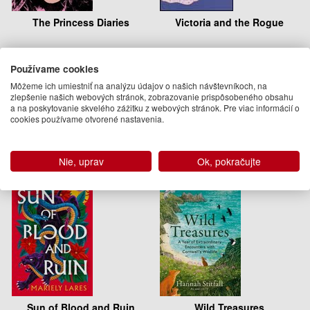
The Princess Diaries
Victoria and the Rogue
Meg Cabot
Meg Cabot
12.95 €
11.58 €
Používame cookies
Môžeme ich umiestniť na analýzu údajov o našich návštevníkoch, na
Dodanie do 21 dní
Na objednávku
zlepšenie našich webových stránok, zobrazovanie prispôsobeného obsahu
a na poskytovanie skvelého zážitku z webových stránok. Pre viac informácií o
Podobné knihy
cookies používame otvorené nastavenia.
Nie, uprav
Ok, pokračujte
Sun of Blood and Ruin
Wild Treasures