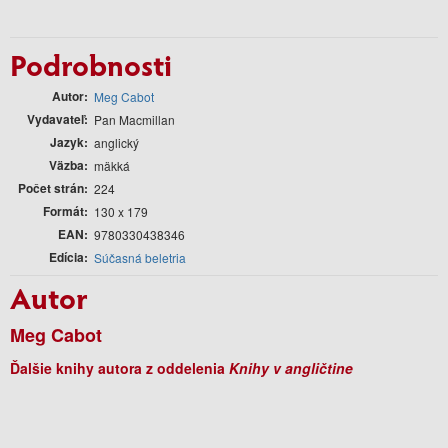
Podrobnosti
Autor
Meg Cabot
Vydavateľ
Pan Macmillan
Jazyk
anglický
Väzba
mäkká
Počet strán
224
Formát
130 x 179
EAN
9780330438346
Edícia
Súčasná beletria
Autor
Meg Cabot
Ďalšie knihy autora z oddelenia
Knihy v angličtine