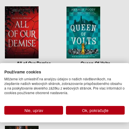
All of Our Demise
Queen Of Volts
Používame cookies
C. L.. Herman, Amanda Foody
Amanda Foody
Môžeme ich umiestniť na analýzu údajov o našich návštevníkoch, na
13.95 €
12.95 €
zlepšenie našich webových stránok, zobrazovanie prispôsobeného obsahu
a na poskytovanie skvelého zážitku z webových stránok. Pre viac informácií o
Na sklade
Na sklade
cookies používame otvorené nastavenia.
Podobné knihy
Nie, uprav
Ok, pokračujte