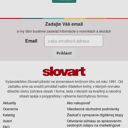
Zadajte Váš email
a my Vám budeme zasielať informácie o novinkách a akciách
Email
Prihlásiť
Vydavateľstvo Slovart pôsobí na slovenskom knižnom trhu od roku 1991. Od
začiatku sme sa snažili prinášať našim čitateľom knihy, v ktorých rovnako
dôležitú úlohu zohráva obsah i forma, teda v ktorých sa kvalitný a náročný
obsah spája s polygraficky i výtvarne bezchybnou formou.
Aktuality
Ako nakupovať
Ocenenia
Všeobecné obchodné podmienky
Katalóg
Žiadosť o vymazanie digitálnej stopy
Autori
Odvolanie súhlasu so spracovaním
osobných údajov na marketingové
FAQ