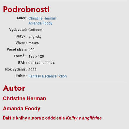
Podrobnosti
Autor
Christine Herman
Amanda Foody
Vydavateľ
Gollancz
Jazyk
anglický
Väzba
mäkká
Počet strán
400
Formát
198 x 129
EAN
9781473233874
Rok vydania
2022
Edícia
Fantasy a science fiction
Autor
Christine Herman
Amanda Foody
Ďalšie knihy autora z oddelenia
Knihy v angličtine