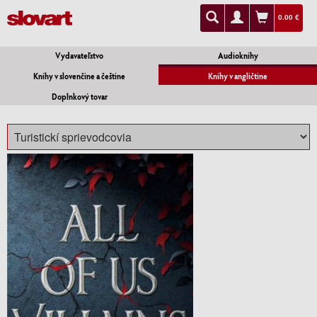
0.00 €
Vydavateľstvo
Audioknihy
Knihy v slovenčine a češtine
Knihy v angličtine
Doplnkový tovar