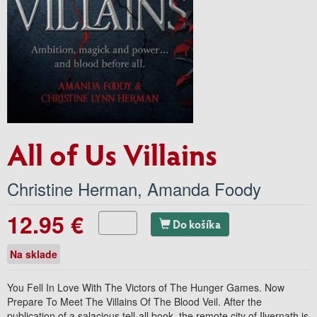
All of Us Villains
Christine Herman
,
Amanda Foody
12.95 €
Do košíka
Na sklade
You Fell In Love With The Victors of The Hunger Games. Now
Prepare To Meet The Villains Of The Blood Veil. After the
publication of a salacious tell-all book, the remote city of Ilvernath is