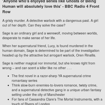
'Anyone who's enjoyed series like Ghosts or Being
Human will absolutely love this'
- BBC Radio 4 Front
Row
A grisly murder. A detective warlock with a dangerous past. A girl
out of her depth. Can they solve the case?
Sage is an ordinary girl and a werewolf, moving between worlds,
desperate to make sense of her life.
When her supernatural friend, Lucy, is found murdered in the
human domain, Sage is determined to be part of the investigation
headed up by the attractive but arrogant warlock, Oren Rinallis.
Sage is neither magical nor immortal, but she knows right from
wrong – and can scent a killer like no other . . .
The first novel in a razor-sharp YA supernatural crime
romantasy series
Think slow-burn enemies-to-lovers romance, twisty crime,
and a supernatural detective gang in a unique urban fantasy
setting under the city of Manchester
For fans of Cassandra Clare's
The Mortal Instruments
, with a
touch of
Rivers of London