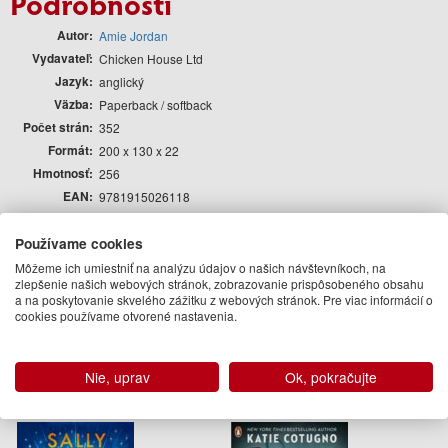
Podrobnosti
Autor
Amie Jordan
Vydavateľ
Chicken House Ltd
Jazyk
anglický
Väzba
Paperback / softback
Počet strán
352
Formát
200 x 130 x 22
Hmotnosť
256
EAN
9781915026118
Rok vydania
2024
Používame cookies
Edícia
Beletria pre deti a mládež
Môžeme ich umiestniť na analýzu údajov o našich návštevníkoch, na
Autor
zlepšenie našich webových stránok, zobrazovanie prispôsobeného obsahu
a na poskytovanie skvelého zážitku z webových stránok. Pre viac informácií o
cookies používame otvorené nastavenia.
Amie Jordan
Podobné knihy
Nie, uprav
Ok, pokračujte