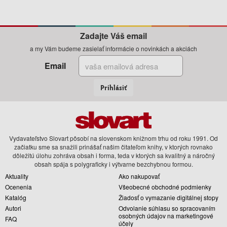
Zadajte Váš email
a my Vám budeme zasielať informácie o novinkách a akciách
Email
Prihlásiť
Vydavateľstvo Slovart pôsobí na slovenskom knižnom trhu od roku 1991. Od
začiatku sme sa snažili prinášať našim čitateľom knihy, v ktorých rovnako
dôležitú úlohu zohráva obsah i forma, teda v ktorých sa kvalitný a náročný
obsah spája s polygraficky i výtvarne bezchybnou formou.
Aktuality
Ako nakupovať
Ocenenia
Všeobecné obchodné podmienky
Katalóg
Žiadosť o vymazanie digitálnej stopy
Autori
Odvolanie súhlasu so spracovaním
osobných údajov na marketingové
FAQ
účely