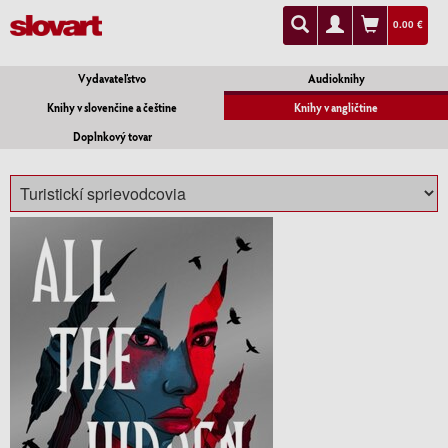
0.00 €
Vydavateľstvo
Audioknihy
Knihy v slovenčine a češtine
Knihy v angličtine
Doplnkový tovar