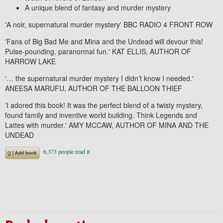
A unique blend of fantasy and murder mystery
'A noir, supernatural murder mystery'
BBC RADIO 4 FRONT ROW
'
Fans of
Big Bad Me
and
Mina and the Undead w
ill devour this!
Pulse-pounding, paranormal fun.
'
KAT ELLIS, AUTHOR OF
HARROW LAKE
'
… the supernatural murder mystery I didn’t know I needed.'
ANEESA MARUFU,
AUTHOR OF
THE BALLOON THIEF
'
I adored this book! It was the perfect blend of a twisty mystery,
found family and inventive world building. Think
Legends and
Lattes
with murder.
'
AMY MCCAW, AUTHOR OF
MINA AND THE
UNDEAD