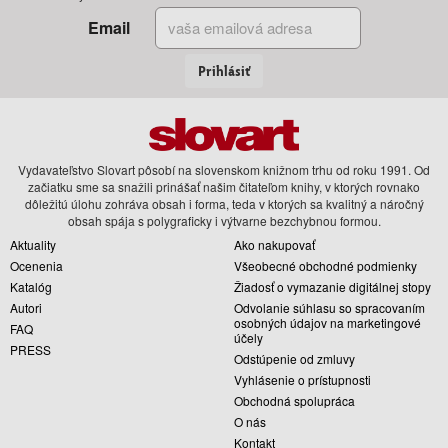
Email
Prihlásiť
Vydavateľstvo Slovart pôsobí na slovenskom knižnom trhu od roku 1991. Od
začiatku sme sa snažili prinášať našim čitateľom knihy, v ktorých rovnako
dôležitú úlohu zohráva obsah i forma, teda v ktorých sa kvalitný a náročný
obsah spája s polygraficky i výtvarne bezchybnou formou.
Aktuality
Ako nakupovať
Ocenenia
Všeobecné obchodné podmienky
Katalóg
Žiadosť o vymazanie digitálnej stopy
Autori
Odvolanie súhlasu so spracovaním
osobných údajov na marketingové
FAQ
účely
PRESS
Odstúpenie od zmluvy
Vyhlásenie o prístupnosti
Obchodná spolupráca
O nás
Kontakt