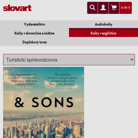
0.00 €
Vydavateľstvo
Audioknihy
Knihy v slovenčine a češtine
Knihy v angličtine
Doplnkový tovar