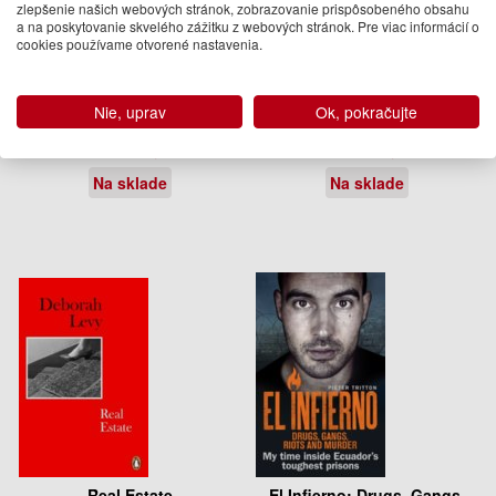
zlepšenie našich webových stránok, zobrazovanie prispôsobeného obsahu
a na poskytovanie skvelého zážitku z webových stránok. Pre viac informácií o
cookies používame otvorené nastavenia.
Solar
The Uses of Utopia
Nie, uprav
Ok, pokračujte
Ian McEwan
Joad Raymond Wren
12.95 €
31.95 €
Na sklade
Na sklade
Real Estate
El Infierno: Drugs, Gangs,