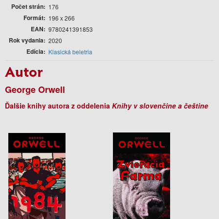
Počet strán
176
Formát
196 x 266
EAN
9780241391853
Rok vydania
2020
Edícia
Klasická beletria
Autor
George Orwell
Ďalšie knihy autora z oddelenia
Knihy v slovenčine a češtine