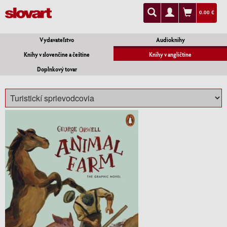
0.00 €
Vydavateľstvo
Audioknihy
Knihy v slovenčine a češtine
Knihy v angličtine
Doplnkový tovar