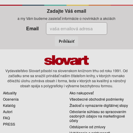
Zadajte Váš email
a my Vám budeme zasielať informácie o novinkách a akciách
Email
Prihlásiť
Vydavateľstvo Slovart pôsobí na slovenskom knižnom trhu od roku 1991. Od
začiatku sme sa snažili prinášať našim čitateľom knihy, v ktorých rovnako
dôležitú úlohu zohráva obsah i forma, teda v ktorých sa kvalitný a náročný
obsah spája s polygraficky i výtvarne bezchybnou formou.
Aktuality
Ako nakupovať
Ocenenia
Všeobecné obchodné podmienky
Katalóg
Žiadosť o vymazanie digitálnej stopy
Autori
Odvolanie súhlasu so spracovaním
osobných údajov na marketingové
FAQ
účely
PRESS
Odstúpenie od zmluvy
Vyhlásenie o prístupnosti