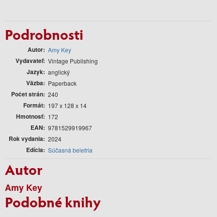
Podrobnosti
Autor
Amy Key
Vydavateľ
Vintage Publishing
Jazyk
anglický
Väzba
Paperback
Počet strán
240
Formát
197 x 128 x 14
Hmotnosť
172
EAN
9781529919967
Rok vydania
2024
Edícia
Súčasná beletria
Autor
Amy Key
Podobné knihy