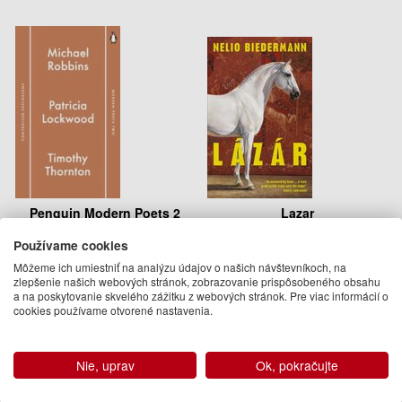
Penguin Modern Poets 2
Lazar
Používame cookies
Michael Robbins, Patricia
Nelio Biedermann
Lockwood, Timothy Thornton
Môžeme ich umiestniť na analýzu údajov o našich návštevníkoch, na
22.95 €
zlepšenie našich webových stránok, zobrazovanie prispôsobeného obsahu
11.50 €
Dodanie do 21 dní
a na poskytovanie skvelého zážitku z webových stránok. Pre viac informácií o
Na objednávku
cookies používame otvorené nastavenia.
Nie, uprav
Ok, pokračujte