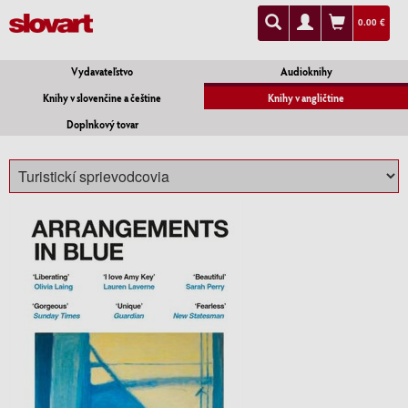
0.00 €
Vydavateľstvo
Audioknihy
Knihy v slovenčine a češtine
Knihy v angličtine
Doplnkový tovar