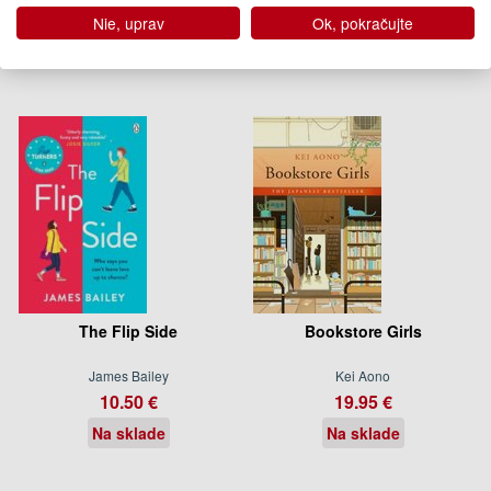
Na sklade
Na sklade
Nie, uprav
Ok, pokračujte
The Flip Side
Bookstore Girls
James Bailey
Kei Aono
10.50 €
19.95 €
Na sklade
Na sklade