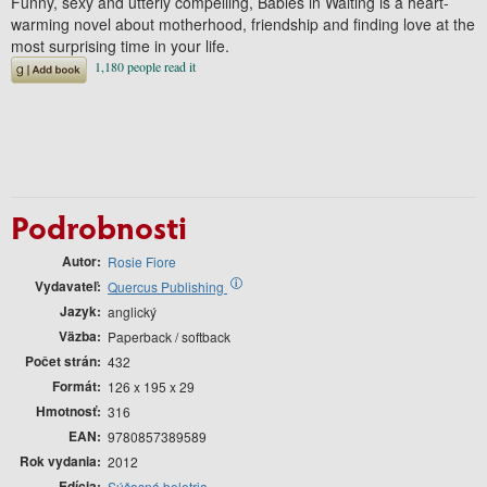
Funny, sexy and utterly compelling, Babies in Waiting is a heart-
warming novel about motherhood, friendship and finding love at the
most surprising time in your life.
Podrobnosti
Autor
Rosie Fiore
Vydavateľ
i
Quercus Publishing
Jazyk
anglický
Väzba
Paperback / softback
Počet strán
432
Formát
126 x 195 x 29
Hmotnosť
316
EAN
9780857389589
Rok vydania
2012
Edícia
Súčasná beletria