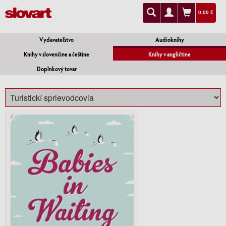
0.00 €
Vydavateľstvo
Audioknihy
Knihy v slovenčine a češtine
Knihy v angličtine
Doplnkový tovar