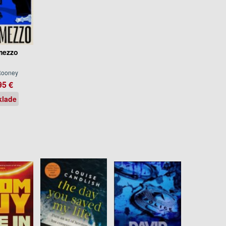
mezzo
Rooney
95 €
klade