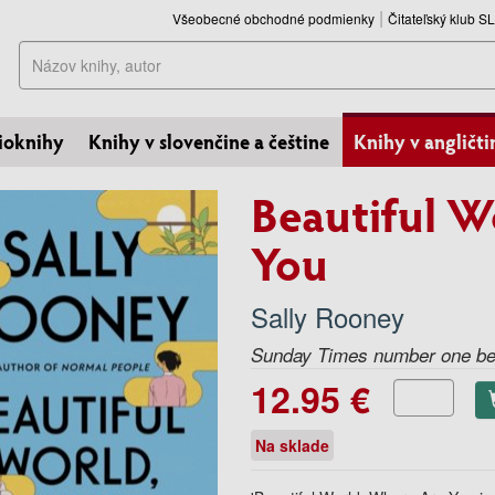
Všeobecné obchodné podmienky
Čitateľský klub 
Hľadať
ioknihy
Knihy v slovenčine a češtine
Knihy v angličti
Beautiful W
You
Sally Rooney
Sunday Times number one bes
12.95 €
Na sklade