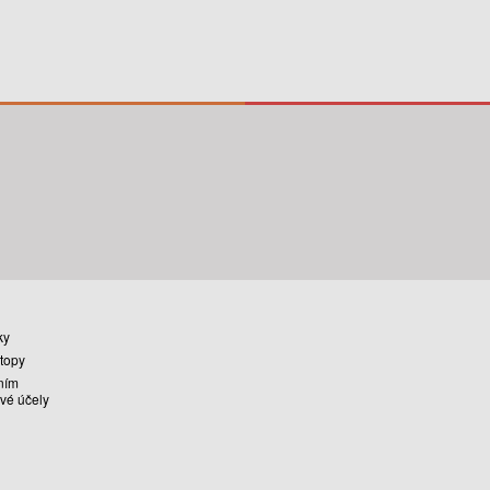
ky
stopy
ním
vé účely