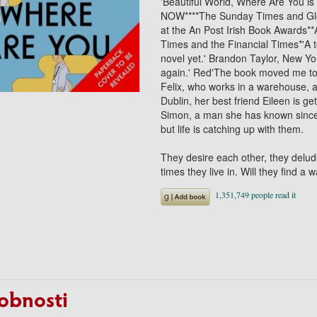
'Beautiful World, Where Are You 
NOW****The Sunday Times and Glob
at the An Post Irish Book Awards**
Times and the Financial Times*'A t
novel yet.' Brandon Taylor, New Yo
again.' Red'The book moved me to 
Felix, who works in a warehouse, an
Dublin, her best friend Eileen is get
Simon, a man she has known since c
but life is catching up with them.
They desire each other, they delud
times they live in. Will they find a 
obnosti