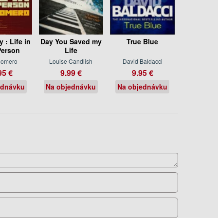
: Life in
Day You Saved my
True Blue
Person
Life
Romero
Louise Candlish
David Baldacci
95 €
9.99 €
9.95 €
ednávku
Na objednávku
Na objednávku