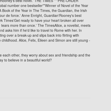
is Rooney's best novel.' THE TIMES ***PRE-ORDER
al number one bestseller**Winner of Novel of the Year
A Book of the Year in The Times, the Guardian, the Irish
our de force.' Anne Enright, Guardian'Rooney's best
rk Times'Get ready to have your heart broken all over
tears more than once.' The TimesAlice, a novelist, meets
d asks him if he'd like to travel to Rome with her. In
ting over a break-up and slips back into flirting with
hildhood. Alice, Felix, Eileen and Simon are still young -
e each other, they worry about sex and friendship and the
way to believe in a beautiful world?