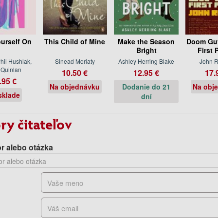
ourself On
This Child of Mine
Make the Season
Doom Guy 
Bright
First 
hil Hushlak,
Sinead Moriaty
Ashley Herring Blake
John 
e Quinlan
10.50 €
12.95 €
17.
.95 €
Na objednávku
Dodanie do 21
Na obj
sklade
dní
ry čitateľov
r alebo otázka