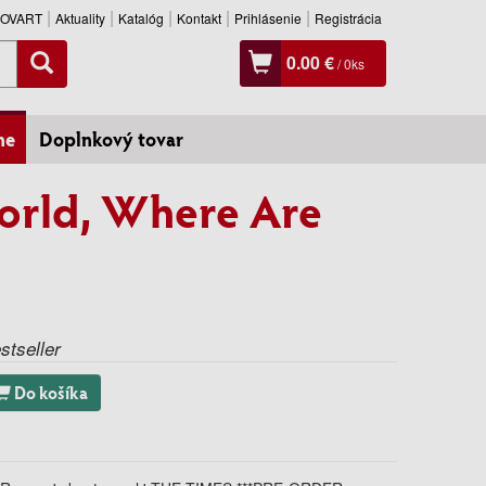
SLOVART
Aktuality
Katalóg
Kontakt
Prihlásenie
Registrácia
0.00 €
/
0
ks
ne
Doplnkový tovar
orld, Where Are
tseller
Do košíka