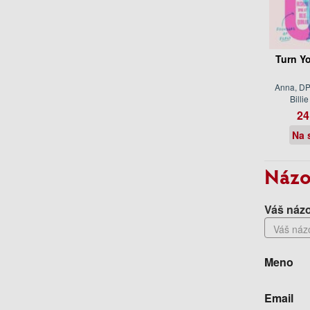
Turn Y
Anna, DP
Billi
24
Na 
Názo
Váš názo
Meno
Email