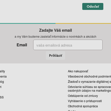
Odoslať
Zadajte Váš email
a my Vám budeme zasielať informácie o novinkách a akciách
Email
Prihlásiť
lity
Ako nakupovať
nenia
Všeobecné obchodné podmien
lóg
Žiadosť o vymazanie digitálnej 
ri
Odvolanie súhlasu so spracova
osobných údajov na marketingo
Odstúpenie od zmluvy
SS
Vyhlásenie o prístupnosti
Obchodná spolupráca