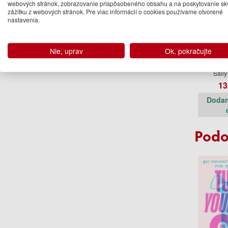
webových stránok, zobrazovanie prispôsobeného obsahu a na poskytovanie sk
zážitku z webových stránok. Pre viac informácií o cookies používame otvorené
nastavenia.
Nie, uprav
Ok, pokračujte
Conve
with
Sall
13
Dodan
Podo