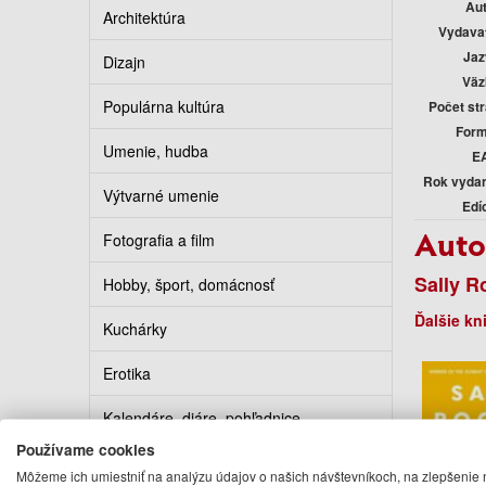
Au
Architektúra
Vydava
Jaz
Dizajn
Väz
Populárna kultúra
Počet st
Form
Umenie, hudba
E
Rok vyda
Výtvarné umenie
Edí
Auto
Fotografia a film
Sally R
Hobby, šport, domácnosť
Ďalšie kn
Kuchárky
Erotika
Kalendáre, diáre, pohľadnice
Používame cookies
Turistickí sprievodcovia
Môžeme ich umiestniť na analýzu údajov o našich návštevníkoch, na zlepšenie 