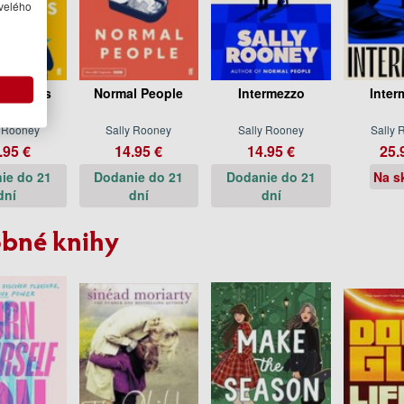
velého
rsations
Normal People
Intermezzo
Inter
 Friends
y Rooney
Sally Rooney
Sally Rooney
Sally 
.95 €
14.95 €
14.95 €
25.
ie do 21
Dodanie do 21
Dodanie do 21
Na s
dní
dní
dní
bné knihy