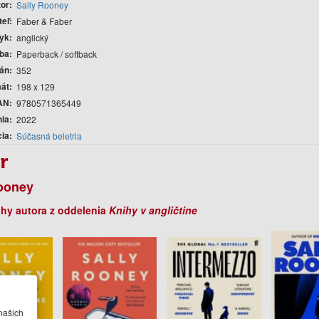
tor
Sally Rooney
teľ
Faber & Faber
yk
anglický
ba
Paperback / softback
rán
352
át
198 x 129
AN
9780571365449
nia
2022
cia
Súčasná beletria
r
ooney
ihy autora z oddelenia
Knihy v angličtine
našich