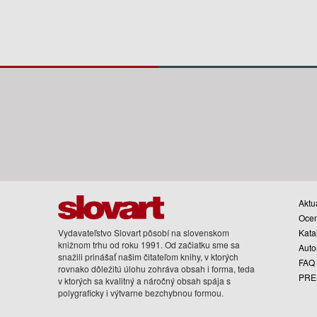
Aktua
Oce
Vydavateľstvo Slovart pôsobí na slovenskom
Kata
knižnom trhu od roku 1991. Od začiatku sme sa
Auto
snažili prinášať našim čitateľom knihy, v ktorých
FAQ
rovnako dôležitú úlohu zohráva obsah i forma, teda
PRE
v ktorých sa kvalitný a náročný obsah spája s
polygraficky i výtvarne bezchybnou formou.