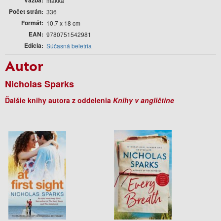
mäkká
Počet strán
336
Formát
10.7 x 18 cm
EAN
9780751542981
Edícia
Súčasná beletria
Autor
Nicholas Sparks
Ďalšie knihy autora z oddelenia
Knihy v angličtine