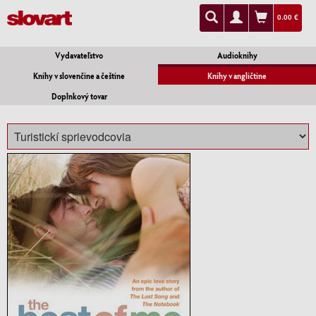
0.00 €
Vydavateľstvo
Audioknihy
Knihy v slovenčine a češtine
Knihy v angličtine
Doplnkový tovar