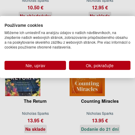
Nicholas Sparks
Nicholas Sparks
10.50 €
12.95 €
Na objednávku
Na sklade
Používame cookies
Môžeme ich umiestniť na analýzu údajov o našich návštevníkoch, na
zlepšenie našich webových stránok, zobrazovanie prispôsobeného obsahu
a na poskytovanie skvelého zážitku z webových stránok. Pre viac informácií o
cookies používame otvorené nastavenia.
Nie, uprav
Ok, pokračujte
The Return
Counting Miracles
Nicholas Sparks
Nicholas Sparks
13.95 €
13.95 €
Na sklade
Dodanie do 21 dní