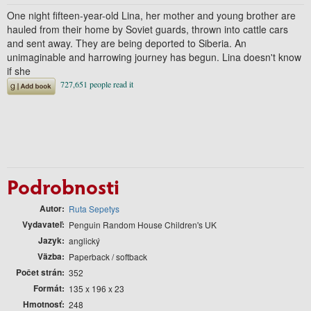
One night fifteen-year-old Lina, her mother and young brother are
hauled from their home by Soviet guards, thrown into cattle cars
and sent away. They are being deported to Siberia. An
unimaginable and harrowing journey has begun. Lina doesn't know
if she
Podrobnosti
Autor
Ruta Sepetys
Vydavateľ
Penguin Random House Children's UK
Jazyk
anglický
Väzba
Paperback / softback
Počet strán
352
Formát
135 x 196 x 23
Hmotnosť
248