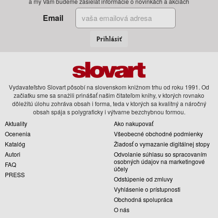
a my Vám budeme zasielať informácie o novinkách a akciách
Email
Prihlásiť
Vydavateľstvo Slovart pôsobí na slovenskom knižnom trhu od roku 1991. Od
začiatku sme sa snažili prinášať našim čitateľom knihy, v ktorých rovnako
dôležitú úlohu zohráva obsah i forma, teda v ktorých sa kvalitný a náročný
obsah spája s polygraficky i výtvarne bezchybnou formou.
Aktuality
Ako nakupovať
Ocenenia
Všeobecné obchodné podmienky
Katalóg
Žiadosť o vymazanie digitálnej stopy
Autori
Odvolanie súhlasu so spracovaním
osobných údajov na marketingové
FAQ
účely
PRESS
Odstúpenie od zmluvy
Vyhlásenie o prístupnosti
Obchodná spolupráca
O nás