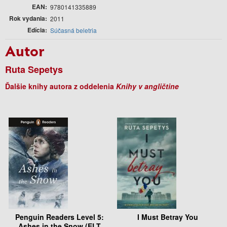
EAN
9780141335889
Rok vydania
2011
Edícia
Súčasná beletria
Autor
Ruta Sepetys
Ďalšie knihy autora z oddelenia
Knihy v angličtine
Penguin Readers Level 5:
I Must Betray You
Ashes in the Snow (ELT