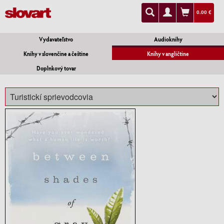
0.00 €
Vydavateľstvo
Audioknihy
Knihy v slovenčine a češtine
Knihy v angličtine
Doplnkový tovar