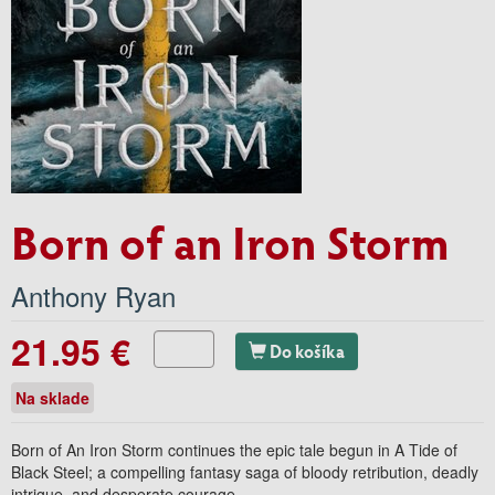
Born of an Iron Storm
Anthony Ryan
21.95 €
Do košíka
Na sklade
Born of An Iron Storm
continues the epic tale begun in
A Tide of
Black Steel;
a compelling fantasy saga of bloody retribution, deadly
intrigue, and desperate courage