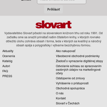
Prihlásiť
Vydavateľstvo Slovart pôsobí na slovenskom knižnom trhu od roku 1991. Od
začiatku sme sa snažili prinášať našim čitateľom knihy, v ktorých rovnako
dôležitú úlohu zohráva obsah i forma, teda v ktorých sa kvalitný a náročný
obsah spája s polygraficky i výtvarne bezchybnou formou.
Aktuality
Ako nakupovať
Ocenenia
Všeobecné obchodné podmienky
Katalóg
Žiadosť o vymazanie digitálnej stopy
Autori
Odvolanie súhlasu so spracovaním
osobných údajov na marketingové
FAQ
účely
PRESS
Odstúpenie od zmluvy
Vyhlásenie o prístupnosti
Obchodná spolupráca
O nás
Kontakt
Slovart v Čechách