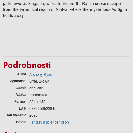
path towards kingship, whilst to the north, Ruhlin seeks escape
from the tyrannical realm of Nihlvar where the mysterious Vortigurn
holds sway.
Podrobnosti
Autor
Anthony Ryan
Vydavateľ
Little, Brown
Jazyk
anglický
Väzba
Paperback
Formát
234 x 153
EAN
9780356522845
Rok vydania
2025
Edícia
Fantasy a science fiction