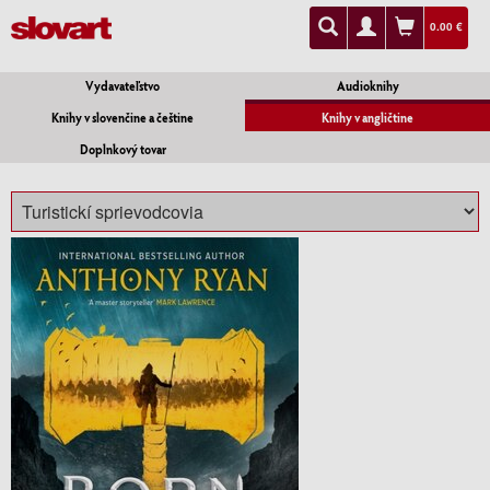
0.00 €
Vydavateľstvo
Audioknihy
Knihy v slovenčine a češtine
Knihy v angličtine
Doplnkový tovar