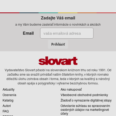
Zadajte Váš email
a my Vám budeme zasielať informácie o novinkách a akciách
Email
Prihlásiť
Vydavateľstvo Slovart pôsobí na slovenskom knižnom trhu od roku 1991. Od
začiatku sme sa snažili prinášať našim čitateľom knihy, v ktorých rovnako
dôležitú úlohu zohráva obsah i forma, teda v ktorých sa kvalitný a náročný
obsah spája s polygraficky i výtvarne bezchybnou formou.
Aktuality
Ako nakupovať
Ocenenia
Všeobecné obchodné podmienky
Katalóg
Žiadosť o vymazanie digitálnej stopy
Autori
Odvolanie súhlasu so spracovaním
osobných údajov na marketingové
FAQ
účely