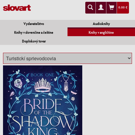
0.00 €
Vydavateľstvo
Audioknihy
Knihy v slovenčine a češtine
Knihy v angličtine
Doplnkový tovar