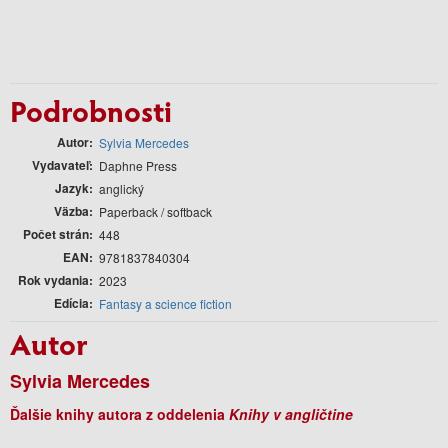
Podrobnosti
Autor
Sylvia Mercedes
Vydavateľ
Daphne Press
Jazyk
anglický
Väzba
Paperback / softback
Počet strán
448
EAN
9781837840304
Rok vydania
2023
Edícia
Fantasy a science fiction
Autor
Sylvia Mercedes
Ďalšie knihy autora z oddelenia
Knihy v angličtine