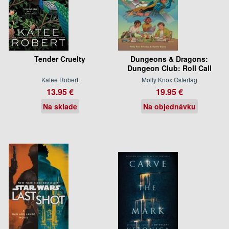
Tender Cruelty
Dungeons & Dragons:
Dungeon Club: Roll Call
Katee Robert
Molly Knox Ostertag
13.95 €
19.95 €
Na sklade
Na objednávku