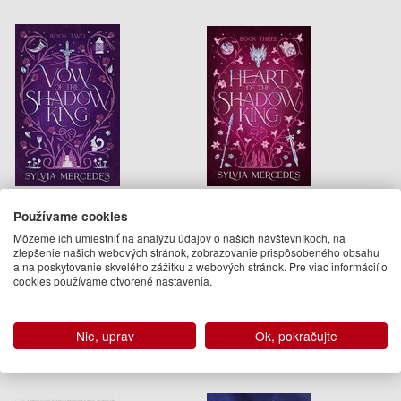
Vow of the Shadow King
Heart of the Shadow King
Používame cookies
Sylvia Mercedes
Sylvia Mercedes
Môžeme ich umiestniť na analýzu údajov o našich návštevníkoch, na
zlepšenie našich webových stránok, zobrazovanie prispôsobeného obsahu
13.95 €
13.95 €
a na poskytovanie skvelého zážitku z webových stránok. Pre viac informácií o
cookies používame otvorené nastavenia.
Na sklade
Na sklade
Podobné knihy
Nie, uprav
Ok, pokračujte