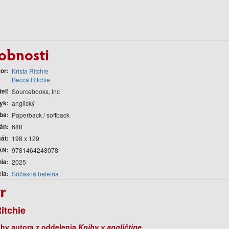
obnosti
tor
Krista Ritchie
Becca Ritchie
teľ
Sourcebooks, Inc
yk
anglický
ba
Paperback / softback
rán
688
át
198 x 129
AN
9781464248078
nia
2025
cia
Súčasná beletria
r
Ritchie
ihy autora z oddelenia
Knihy v angličtine