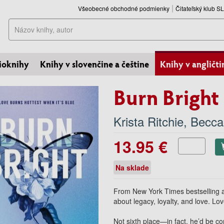
Všeobecné obchodné podmienky
Čitateľský klub 
Hľadať
ioknihy
Knihy v slovenčine a češtine
Knihy v angličti
Burn Bright
Krista Ritchie
,
Becca
13.95 €
Na sklade
From New York Times bestselling a
about legacy, loyalty, and love. Lo
Not sixth place—in fact, he’d be con