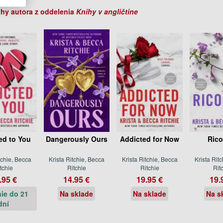
ihy autora z oddelenia
Knihy v angličtine
ed to You
Dangerously Ours
Addicted for Now
Rico
tchie, Becca
Krista Ritchie, Becca
Krista Ritchie, Becca
Krista Rit
tchie
Ritchie
Ritchie
Rit
.95 €
14.95 €
19.95 €
19.
ie do 21
Na sklade
Na sklade
Na s
dní