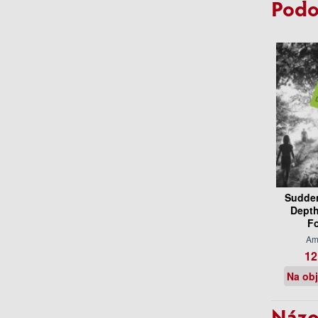
Podo
Sudden
Depth
Fo
Am
12
Na ob
Názo