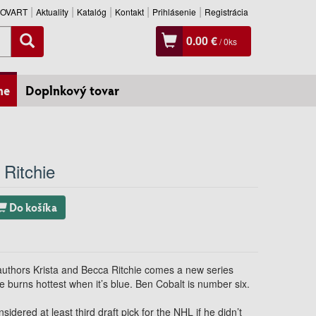
SLOVART
Aktuality
Katalóg
Kontakt
Prihlásenie
Registrácia
0.00 €
/
0
ks
ne
Doplnkový tovar
 Ritchie
Do košíka
uthors Krista and Becca Ritchie comes a new series
ve burns hottest when it’s blue. Ben Cobalt is number six.
sidered at least third draft pick for the NHL if he didn’t