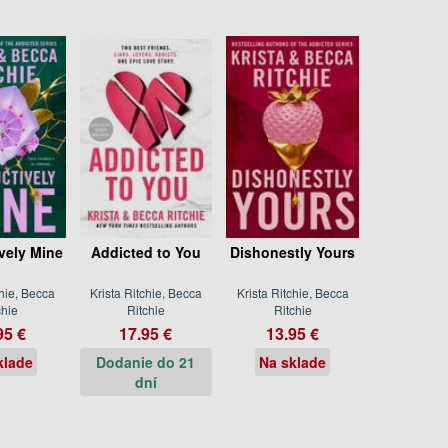
vely Mine
Addicted to You
Dishonestly Yours
chie, Becca
Krista Ritchie, Becca
Krista Ritchie, Becca
chie
Ritchie
Ritchie
95 €
17.95 €
13.95 €
klade
Dodanie do 21
Na sklade
dní