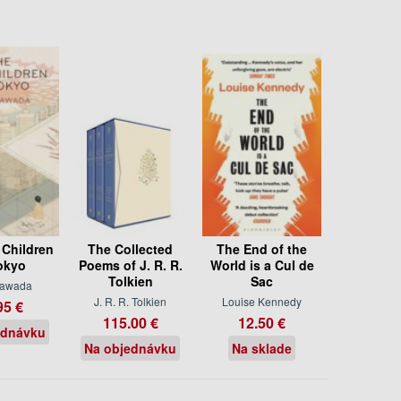
 Children
The Collected
The End of the
okyo
Poems of J. R. R.
World is a Cul de
Tolkien
Sac
Tawada
J. R. R. Tolkien
Louise Kennedy
95 €
115.00 €
12.50 €
ednávku
Na objednávku
Na sklade