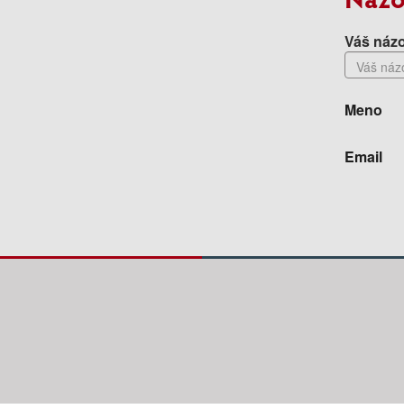
Váš názo
Meno
Email