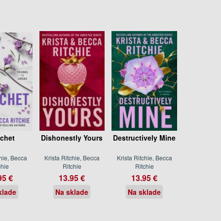
chet
Dishonestly Yours
Destructively Mine
chie, Becca
Krista Ritchie, Becca
Krista Ritchie, Becca
chie
Ritchie
Ritchie
95 €
13.95 €
13.95 €
klade
Na sklade
Na sklade