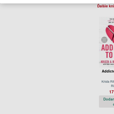
Ďalšie kn
Addict
Krista Ri
Ri
17
Dodan