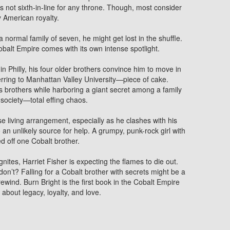
s not sixth-in-line for any throne. Though, most consider
ly American royalty.
a normal family of seven, he might get lost in the shuffle.
obalt Empire comes with its own intense spotlight.
 in Philly, his four older brothers convince him to move in
erring to Manhattan Valley University—piece of cake.
his brothers while harboring a giant secret among a family
 society—total effing chaos.
se living arrangement, especially as he clashes with his
 an unlikely source for help. A grumpy, punk-rock girl with
d off one Cobalt brother.
nites, Harriet Fisher is expecting the flames to die out.
’t? Falling for a Cobalt brother with secrets might be a
wind. Burn Bright is the first book in the Cobalt Empire
about legacy, loyalty, and love.