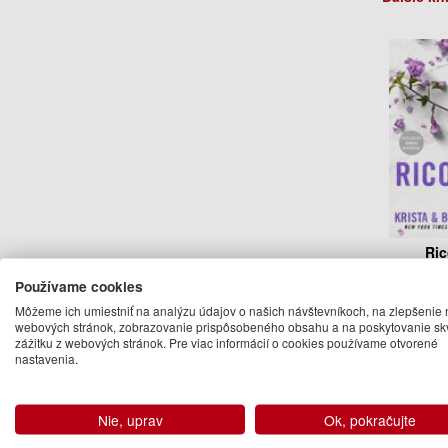
Ric
Používame cookies
Krista Ri
Môžeme ich umiestniť na analýzu údajov o našich návštevníkoch, na zlepšenie 
Ri
webových stránok, zobrazovanie prispôsobeného obsahu a na poskytovanie sk
19
zážitku z webových stránok. Pre viac informácií o cookies používame otvorené
nastavenia.
Na 
Nie, uprav
Ok, pokračujte
Becca R