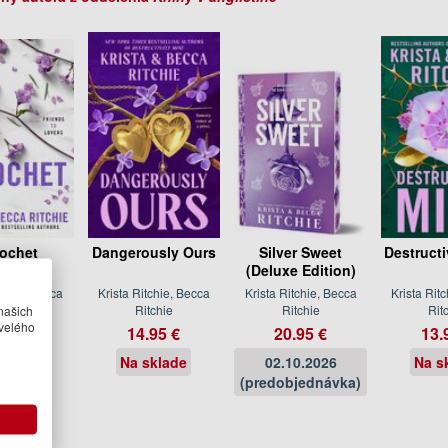
ochet
Dangerously Ours
Silver Sweet
Destructi
(Deluxe Edition)
tchie, Becca
Krista Ritchie, Becca
Krista Ritchie, Becca
Krista Rit
našich
tchie
Ritchie
Ritchie
Rit
velého
.95 €
14.95 €
20.95 €
13.
sklade
Na sklade
02.10.2026
Na s
(predobjednávka)
itchie