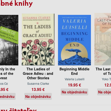
bné knihy
ly In the
The Ladies of
Beginning Middle
The Last
s of the
Grace Adieu : and
End
of T
rest
Other Stories
Valeria Luiselli
Yoko 
os Oz
Susanna Clarke
19.95 €
12.
.95 €
13.95 €
Na objednávku
Na obj
jednávku
Na objednávku
ry čitateľov