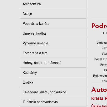
Architektúra
Dizajn
Podr
Populárna kultúra
Umenie, hudba
Au
Vydava
Výtvarné umenie
Jaz
Fotografia a film
Väz
Počet st
Hobby, šport, domácnosť
Form
E
Kuchárky
Rok vyda
Edí
Erotika
Auto
Kalendáre, diáre, pohľadnice
Krista 
Turistickí sprievodcovia
Ďalšie kn