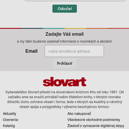
Odoslať
Zadajte Váš email
a my Vám budeme zasielať informácie o novinkách a akciách
Email
Prihlásiť
Vydavateľstvo Slovart pôsobí na slovenskom knižnom trhu od roku 1991. Od
začiatku sme sa snažili prinášať našim čitateľom knihy, v ktorých rovnako
dôležitú úlohu zohráva obsah i forma, teda v ktorých sa kvalitný a náročný
obsah spája s polygraficky i výtvarne bezchybnou formou.
Aktuality
Ako nakupovať
Ocenenia
Všeobecné obchodné podmienky
Katalóg
Žiadosť o vymazanie digitálnej stopy