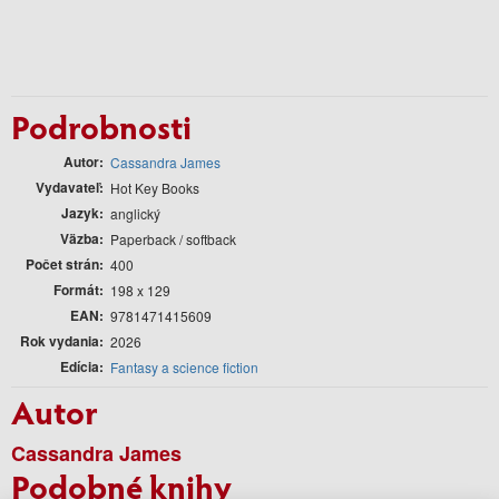
Podrobnosti
Autor
Cassandra James
Vydavateľ
Hot Key Books
Jazyk
anglický
Väzba
Paperback / softback
Počet strán
400
Formát
198 x 129
EAN
9781471415609
Rok vydania
2026
Edícia
Fantasy a science fiction
Autor
Cassandra James
Podobné knihy