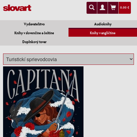
0.00 €
Vydavateľstvo
Audioknihy
Knihy v slovenčine a češtine
Knihy v angličtine
Doplnkový tovar