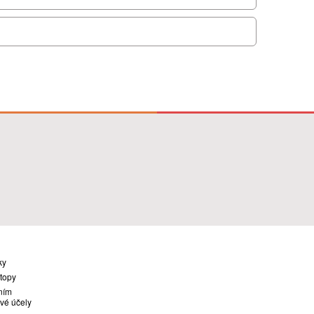
ky
stopy
ním
vé účely