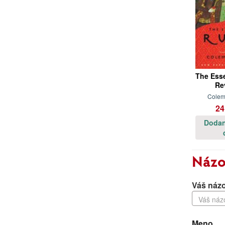
The Esse
Re
Colem
24
Dodan
Názo
Váš názo
Meno