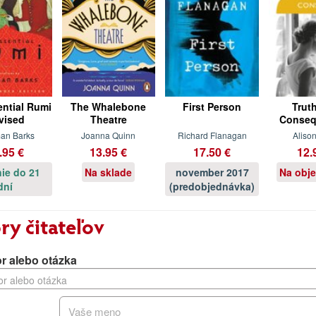
ntial Rumi
The Whalebone
First Person
Trut
vised
Theatre
Conseq
an Barks
Joanna Quinn
Richard Flanagan
Alison
.95 €
13.95 €
17.50 €
12.
ie do 21
Na sklade
november 2017
Na obj
dní
(predobjednávka)
ry čitateľov
r alebo otázka