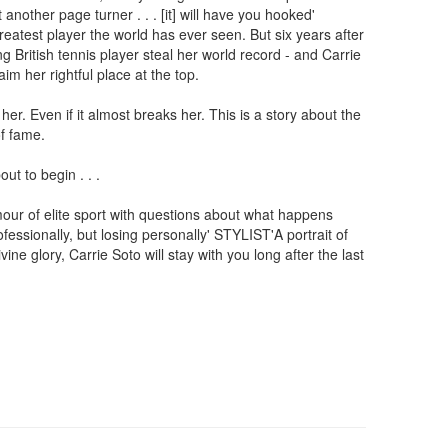
 another page turner . .
. [it] will have you hooked'
atest player the world has ever seen. But six years after
 British tennis player steal her world record - and Carrie
m her rightful place at the top.
 her. Even if it almost breaks her. This is a story about the
f fame.
out to begin . . .
mour of elite sport with questions about what happens
essionally, but losing personally' STYLIST'A portrait of
vine glory, Carrie Soto will stay with you long after the last