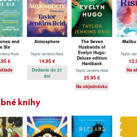
Jones and
Atmosphere
The Seven
Malibu
e Six
Husbands of
Evelyn Hugo:
enkins Reid
Taylor Jenkins Reid
Taylor Je
Deluxe edition
.95 €
14.95 €
12.
Hardback
sklade
Dodanie do 21
Na s
Taylor Jenkins Reid
dní
25.95 €
Na objednávku
bné knihy