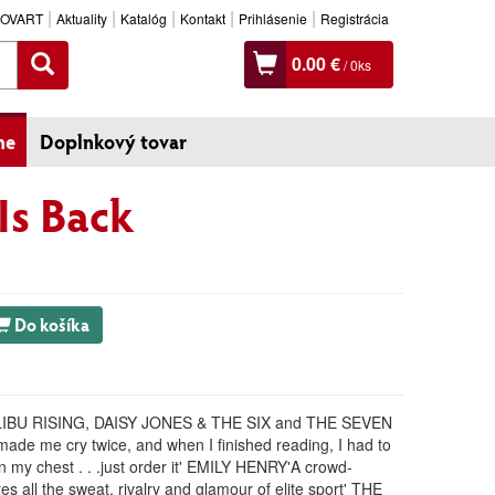
SLOVART
Aktuality
Katalóg
Kontakt
Prihlásenie
Registrácia
0.00 €
/
0
ks
ne
Doplnkový tovar
Is Back
Do košíka
MALIBU RISING, DAISY JONES & THE SIX and THE SEVEN
 me cry twice, and when I finished reading, I had to
in my chest . . .
just order it' EMILY HENRY'A crowd-
es all the sweat, rivalry and glamour of elite sport' THE