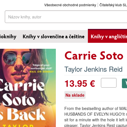
Všeobecné obchodné podmienky
Čitateľský klub 
Hľadať
ioknihy
Knihy v slovenčine a češtine
Knihy v angličti
Carrie Soto 
Taylor Jenkins Reid
13.95 €
Na sklade
From the bestselling author of 
HUSBANDS OF EVELYN HUGO'It made
sit for a minute with the hole it left 
pleaser. Taylor Jenkins Reid captur