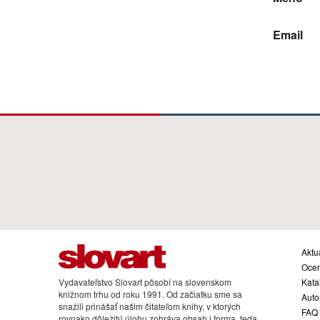
Email
Aktua
Oce
Vydavateľstvo Slovart pôsobí na slovenskom
Kata
knižnom trhu od roku 1991. Od začiatku sme sa
Auto
snažili prinášať našim čitateľom knihy, v ktorých
FAQ
rovnako dôležitú úlohu zohráva obsah i forma, teda