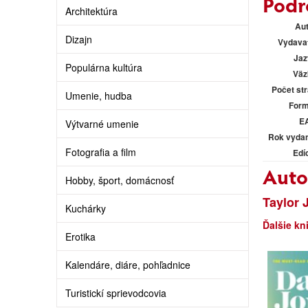
Podr
Architektúra
Au
Dizajn
Vydava
Jaz
Populárna kultúra
Väz
Počet st
Umenie, hudba
Form
E
Výtvarné umenie
Rok vyda
Fotografia a film
Edí
Auto
Hobby, šport, domácnosť
Taylor 
Kuchárky
Ďalšie kn
Erotika
Kalendáre, diáre, pohľadnice
Turistickí sprievodcovia