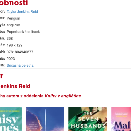
obnosti
tor
Taylor Jenkins Reid
teľ
Penguin
yk
anglický
ba
Paperback / softback
rán
368
át
198 x 129
AN
9781804940877
nia
2023
cia
Súčasná beletria
r
Jenkins Reid
ihy autora z oddelenia
Knihy v angličtine