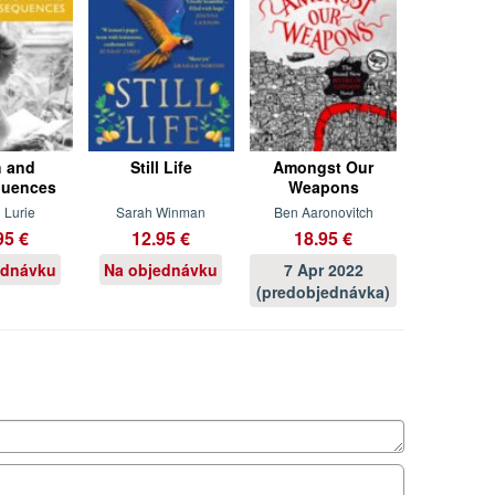
h and
Still Life
Amongst Our
uences
Weapons
 Lurie
Sarah Winman
Ben Aaronovitch
95 €
12.95 €
18.95 €
ednávku
Na objednávku
7 Apr 2022
(predobjednávka)