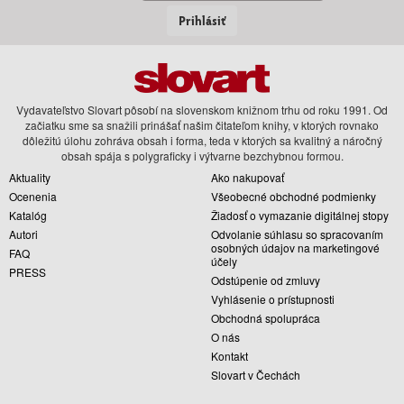
Prihlásiť
Vydavateľstvo Slovart pôsobí na slovenskom knižnom trhu od roku 1991. Od
začiatku sme sa snažili prinášať našim čitateľom knihy, v ktorých rovnako
dôležitú úlohu zohráva obsah i forma, teda v ktorých sa kvalitný a náročný
obsah spája s polygraficky i výtvarne bezchybnou formou.
Aktuality
Ako nakupovať
Ocenenia
Všeobecné obchodné podmienky
Katalóg
Žiadosť o vymazanie digitálnej stopy
Autori
Odvolanie súhlasu so spracovaním
osobných údajov na marketingové
FAQ
účely
PRESS
Odstúpenie od zmluvy
Vyhlásenie o prístupnosti
Obchodná spolupráca
O nás
Kontakt
Slovart v Čechách