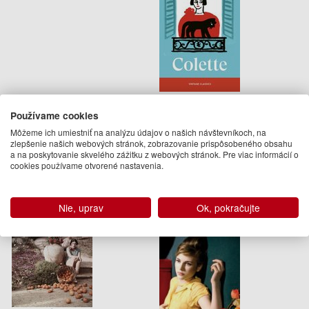
The Cat
Používame cookies
Colette
Môžeme ich umiestniť na analýzu údajov o našich návštevníkoch, na
zlepšenie našich webových stránok, zobrazovanie prispôsobeného obsahu
14.95 €
a na poskytovanie skvelého zážitku z webových stránok. Pre viac informácií o
cookies používame otvorené nastavenia.
Dodanie do 21 dní
Nie, uprav
Ok, pokračujte