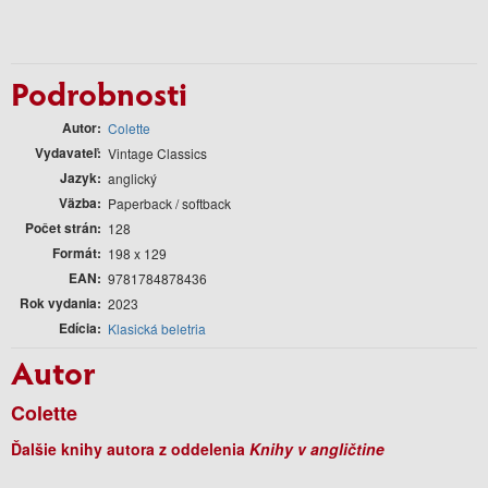
Podrobnosti
Autor
Colette
Vydavateľ
Vintage Classics
Jazyk
anglický
Väzba
Paperback / softback
Počet strán
128
Formát
198 x 129
EAN
9781784878436
Rok vydania
2023
Edícia
Klasická beletria
Autor
Colette
Ďalšie knihy autora z oddelenia
Knihy v angličtine