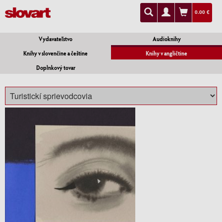
0.00 €
Vydavateľstvo
Audioknihy
Knihy v slovenčine a češtine
Knihy v angličtine
Doplnkový tovar