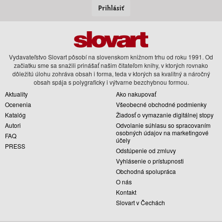
Prihlásiť
Vydavateľstvo Slovart pôsobí na slovenskom knižnom trhu od roku 1991. Od
začiatku sme sa snažili prinášať našim čitateľom knihy, v ktorých rovnako
dôležitú úlohu zohráva obsah i forma, teda v ktorých sa kvalitný a náročný
obsah spája s polygraficky i výtvarne bezchybnou formou.
Aktuality
Ako nakupovať
Ocenenia
Všeobecné obchodné podmienky
Katalóg
Žiadosť o vymazanie digitálnej stopy
Autori
Odvolanie súhlasu so spracovaním
osobných údajov na marketingové
FAQ
účely
PRESS
Odstúpenie od zmluvy
Vyhlásenie o prístupnosti
Obchodná spolupráca
O nás
Kontakt
Slovart v Čechách