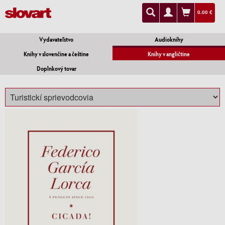
0.00 €
Vydavateľstvo
Audioknihy
Knihy v slovenčine a češtine
Knihy v angličtine
Doplnkový tovar