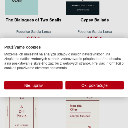
The Dialogues of Two Snails
Gypsy Ballads
Federico Garcia Lorca
Federico Garcia Lorca
2.50 €
14.95 €
Na objednávku
12.09.2024
Používame cookies
(predobjednávka)
Môžeme ich umiestniť na analýzu údajov o našich návštevníkoch, na
zlepšenie našich webových stránok, zobrazovanie prispôsobeného obsahu
a na poskytovanie skvelého zážitku z webových stránok. Pre viac informácií o
Podobné knihy
cookies používame otvorené nastavenia.
Nie, uprav
Ok, pokračujte