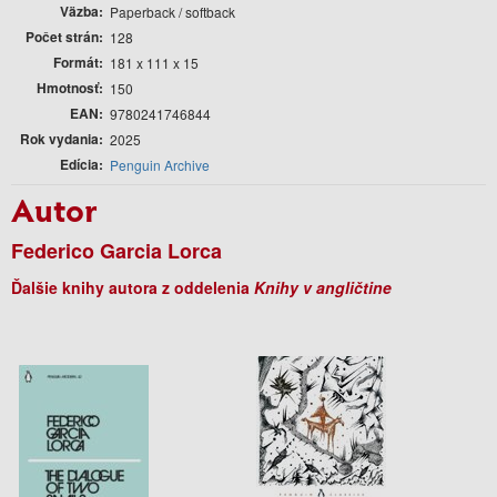
Väzba
Paperback / softback
Počet strán
128
Formát
181 x 111 x 15
Hmotnosť
150
EAN
9780241746844
Rok vydania
2025
Edícia
Penguin Archive
Autor
Federico Garcia Lorca
Ďalšie knihy autora z oddelenia
Knihy v angličtine