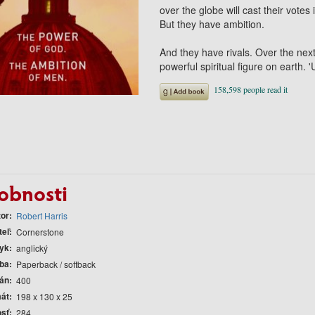
over the globe will cast their votes
But they have ambition.
And they have rivals. Over the ne
powerful spiritual figure on earth
obnosti
tor
Robert Harris
teľ
Cornerstone
yk
anglický
ba
Paperback / softback
rán
400
át
198 x 130 x 25
sť
284