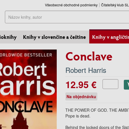
Všeobecné obchodné podmienky
Čitateľský klub 
Hľadať
ioknihy
Knihy v slovenčine a češtine
Knihy v angličti
Conclave
Robert Harris
12.95 €
Na objednávku
THE POWER OF GOD. THE AMBI
Pope is dead.
Behind the locked doors of the Sis