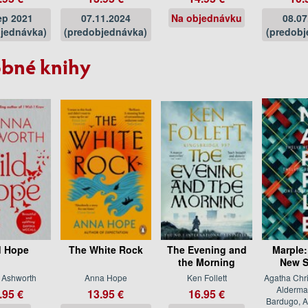
ep 2021
07.11.2024
Na objednávku
08.07
jednávka)
(predobjednávka)
(predobj
bné knihy
d Hope
The White Rock
The Evening and
Marple:
the Morning
New S
 Ashworth
Anna Hope
Ken Follett
Agatha Chri
Alderma
.95 €
13.95 €
16.95 €
Bardugo, A