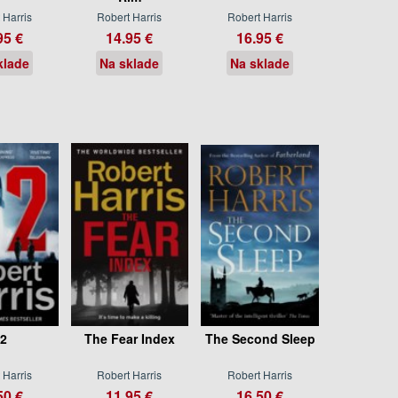
 Harris
Robert Harris
Robert Harris
95 €
14.95 €
16.95 €
klade
Na sklade
Na sklade
2
The Fear Index
The Second Sleep
 Harris
Robert Harris
Robert Harris
50 €
11.95 €
16.50 €