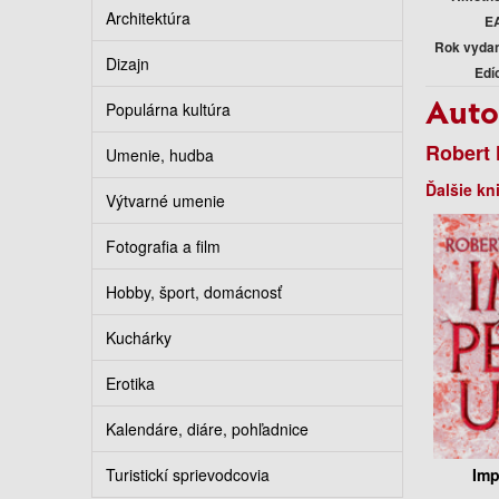
Architektúra
E
Rok vyda
Dizajn
Edí
Auto
Populárna kultúra
Robert 
Umenie, hudba
Ďalšie kn
Výtvarné umenie
Fotografia a film
Hobby, šport, domácnosť
Kuchárky
Erotika
Kalendáre, diáre, pohľadnice
Turistickí sprievodcovia
Imp