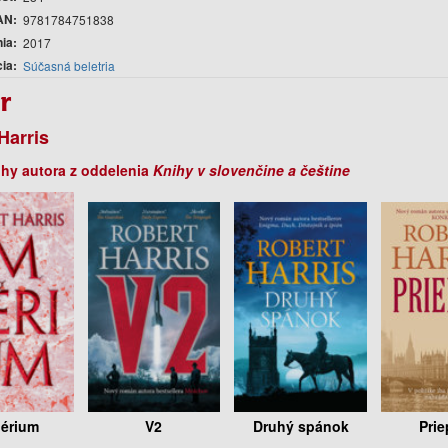
AN
9781784751838
nia
2017
cia
Súčasná beletria
r
Harris
ihy autora z oddelenia
Knihy v slovenčine a češtine
érium
V2
Druhý spánok
Prie