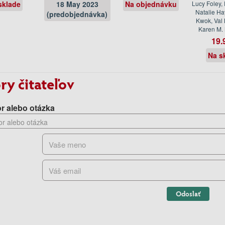
sklade
18 May 2023
Na objednávku
Lucy Foley, E
Natalie Ha
(predobjednávka)
Kwok, Val
Karen M.
19.
Na s
ry čitateľov
r alebo otázka
Odoslať