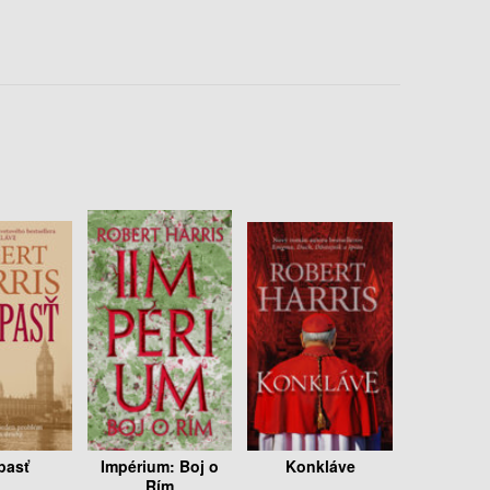
pasť
Impérium: Boj o
Konkláve
Rím