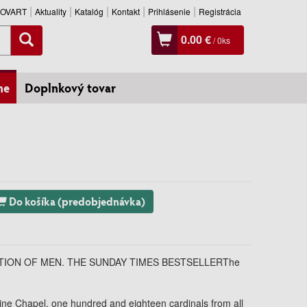
SLOVART
Aktuality
Katalóg
Kontakt
Prihlásenie
Registrácia
0.00 €
/
0
ks
ne
Doplnkový tovar
Do košíka (predobjednávka)
TION OF MEN. THE SUNDAY TIMES BESTSELLERThe
tine Chapel, one hundred and eighteen cardinals from all