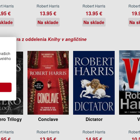
t Harris
Robert Harris
Robert Harris
Robert
.95 €
13.95 €
13.95 €
19.
sklade
Na sklade
Na sklade
Na s
ihy autora z oddelenia
Knihy v angličtine
našich
velého
ero Trilogy
Conclave
Dictator
V
t Harris
Robert Harris
Robert Harris
Robert
.95 €
13.95 €
14.95 €
10.