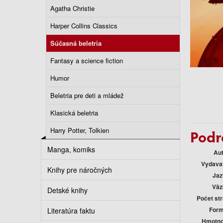
Agatha Christie
Harper Collins Classics
Súčasná beletria
Fantasy a science fiction
Humor
Beletria pre deti a mládež
Klasická beletria
Harry Potter, Tolkien
Podr
Manga, komiks
Au
Vydava
Knihy pre náročných
Jaz
Väz
Detské knihy
Počet st
Form
Literatúra faktu
Hmotno