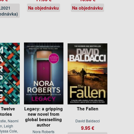
.2021
Na objednávku
Na objednávku
ednávka)
 Twelve
Legacy: a gripping
The Fallen
tories
new novel from
global bestselling
stie, Naomi
David Baldacci
author
n, Leigh
9.95 €
lyssa Cole,
Nora Roberts