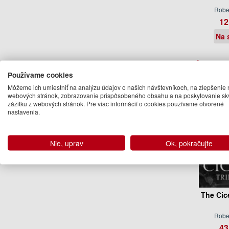
Rober
12
Na 
Ďalšie kn
Používame cookies
Môžeme ich umiestniť na analýzu údajov o našich návštevníkoch, na zlepšenie 
webových stránok, zobrazovanie prispôsobeného obsahu a na poskytovanie sk
zážitku z webových stránok. Pre viac informácií o cookies používame otvorené
nastavenia.
Nie, uprav
Ok, pokračujte
The Cic
Rober
43