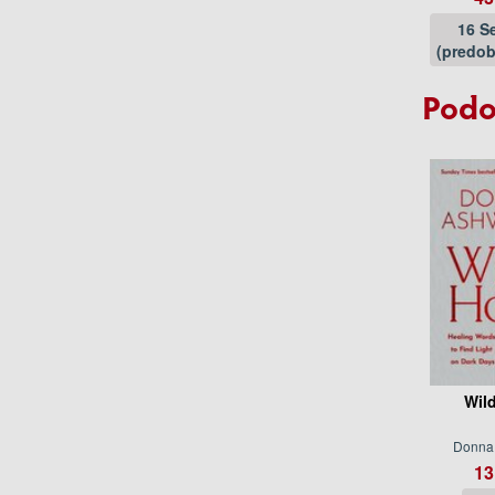
16 S
(predob
Podo
Wil
Donna
13