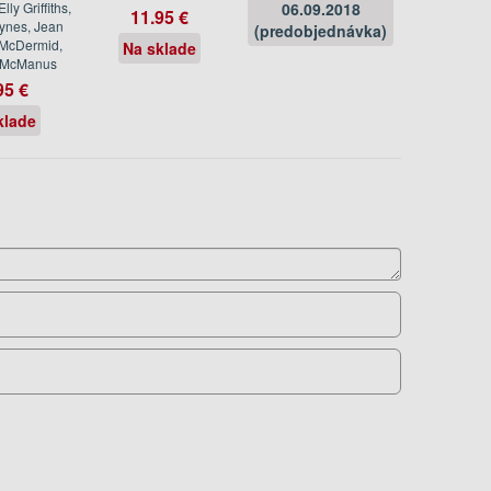
lly Griffiths,
06.09.2018
11.95 €
ynes, Jean
(predobjednávka)
 McDermid,
Na sklade
 McManus
95 €
klade