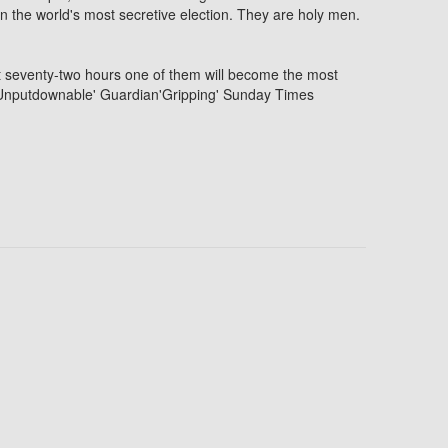
 in the world's most secretive election. They are holy men.
xt seventy-two hours one of them will become the most
. 'Unputdownable' Guardian'Gripping' Sunday Times