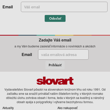
Email
Odoslať
Zadajte Váš email
a my Vám budeme zasielať informácie o novinkách a akciách
Email
Prihlásiť
Vydavateľstvo Slovart pôsobí na slovenskom knižnom trhu od roku 1991. Od
začiatku sme sa snažili prinášať našim čitateľom knihy, v ktorých rovnako
dôležitú úlohu zohráva obsah i forma, teda v ktorých sa kvalitný a náročný
obsah spája s polygraficky i výtvarne bezchybnou formou.
Aktuality
Ako nakupovať