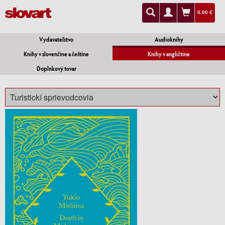
0.00 €
Vydavateľstvo
Audioknihy
Knihy v slovenčine a češtine
Knihy v angličtine
Doplnkový tovar