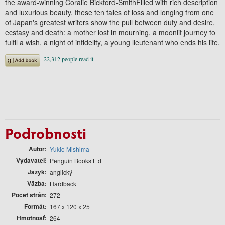
the award-winning Coralie Bickford-SmithFilled with rich description
and luxurious beauty, these ten tales of loss and longing from one
of Japan's greatest writers show the pull between duty and desire,
ecstasy and death: a mother lost in mourning, a moonlit journey to
fulfil a wish, a night of infidelity, a young lieutenant who ends his life.
Podrobnosti
Autor
Yukio Mishima
Vydavateľ
Penguin Books Ltd
Jazyk
anglický
Väzba
Hardback
Počet strán
272
Formát
167 x 120 x 25
Hmotnosť
264