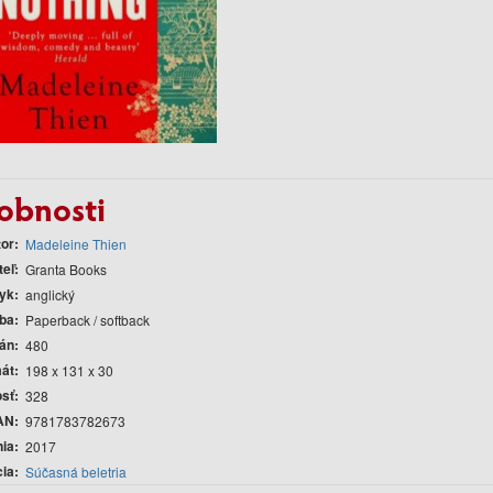
obnosti
tor
Madeleine Thien
teľ
Granta Books
yk
anglický
ba
Paperback / softback
rán
480
át
198 x 131 x 30
sť
328
AN
9781783782673
nia
2017
cia
Súčasná beletria