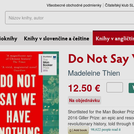
Všeobecné obchodné podmienky
Čitateľský klub 
Hľadať
ioknihy
Knihy v slovenčine a češtine
Knihy v angličti
Do Not Say
Madeleine Thien
12.50 €
Na objednávku
Shortlisted for the Man Booker Pri
2016 Giller Prize: an epic and reso
revolutionary history, told through 