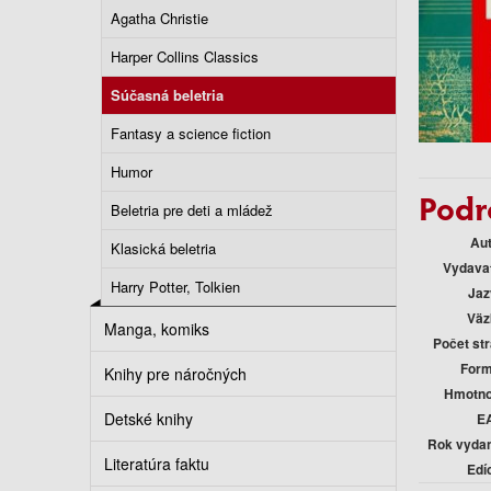
Agatha Christie
Harper Collins Classics
Súčasná beletria
Fantasy a science fiction
Humor
Podr
Beletria pre deti a mládež
Au
Klasická beletria
Vydava
Harry Potter, Tolkien
Jaz
Väz
Manga, komiks
Počet st
Form
Knihy pre náročných
Hmotno
Detské knihy
E
Rok vyda
Literatúra faktu
Edí