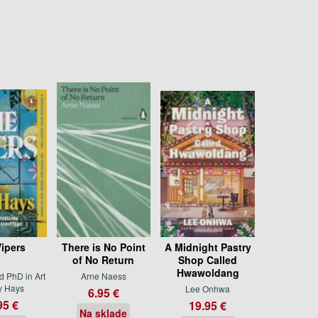
ipers
There is No Point
A Midnight Pastry
of No Return
Shop Called
Hwawoldang
d PhD in Art
Arne Naess
y Hays
Lee Onhwa
6.95 €
95 €
19.95 €
Na sklade