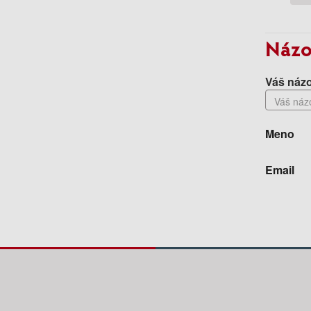
Názo
Váš názo
Meno
Email