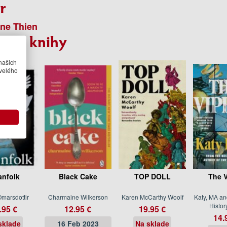
r
ne Thien
bné knihy
našich
velého
nfolk
Black Cake
TOP DOLL
The V
Omarsdottir
Charmaine Wilkerson
Karen McCarthy Woolf
Katy, MA an
Histor
.95 €
12.95 €
19.95 €
14.
sklade
16 Feb 2023
Na sklade