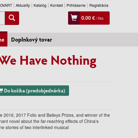
SLOVART
Aktuality
Katalóg
Kontakt
Prihlásenie
Registrácia
0.00 €
/
0
ks
ne
Doplnkový tovar
 We Have Nothing
Do košíka (predobjednávka)
ze 2016, 2017 Folio and Baileys Prizes, and winner of the
nant novel about the far-reaching effects of China's
the stories of two interlinked musical