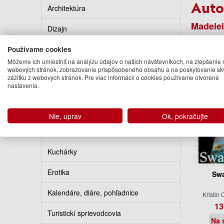
Auto
Architektúra
Madelei
Dizajn
Podo
Používame cookies
Populárna kultúra
Môžeme ich umiestniť na analýzu údajov o našich návštevníkoch, na zlepšenie 
webových stránok, zobrazovanie prispôsobeného obsahu a na poskytovanie sk
Umenie, hudba
zážitku z webových stránok. Pre viac informácií o cookies používame otvorené
nastavenia.
Výtvarné umenie
Fotografia a film
Nie, uprav
Ok, pokračujte
Hobby, šport, domácnosť
Kuchárky
Erotika
Swa
Kalendáre, diáre, pohľadnice
Kristin 
13
Turistickí sprievodcovia
Na 