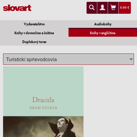
0.00 €
Vydavateľstvo
Audioknihy
Knihy v slovenčine a češtine
Knihy v angličtine
Doplnkový tovar