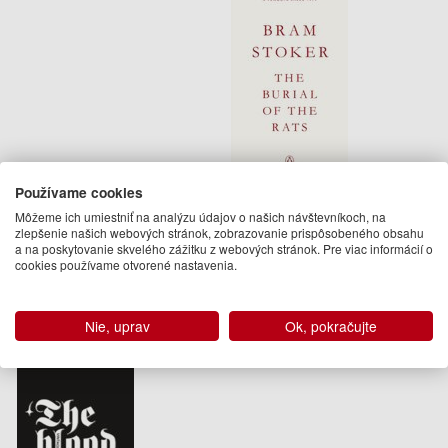
Používame cookies
The Burial of the Rats
Môžeme ich umiestniť na analýzu údajov o našich návštevníkoch, na
zlepšenie našich webových stránok, zobrazovanie prispôsobeného obsahu
Bram Stoker
a na poskytovanie skvelého zážitku z webových stránok. Pre viac informácií o
7.95 €
cookies používame otvorené nastavenia.
Dodanie do 21 dní
Nie, uprav
Ok, pokračujte