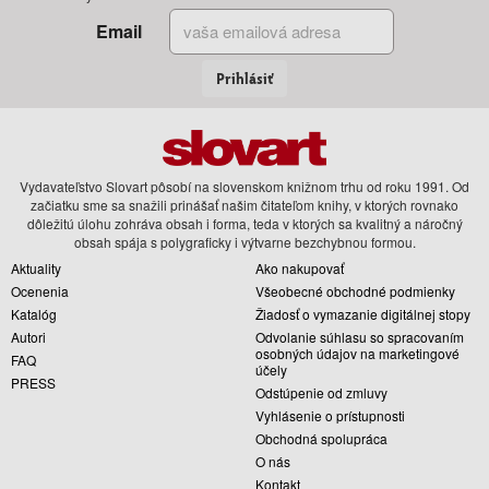
Email
Prihlásiť
Vydavateľstvo Slovart pôsobí na slovenskom knižnom trhu od roku 1991. Od
začiatku sme sa snažili prinášať našim čitateľom knihy, v ktorých rovnako
dôležitú úlohu zohráva obsah i forma, teda v ktorých sa kvalitný a náročný
obsah spája s polygraficky i výtvarne bezchybnou formou.
Aktuality
Ako nakupovať
Ocenenia
Všeobecné obchodné podmienky
Katalóg
Žiadosť o vymazanie digitálnej stopy
Autori
Odvolanie súhlasu so spracovaním
osobných údajov na marketingové
FAQ
účely
PRESS
Odstúpenie od zmluvy
Vyhlásenie o prístupnosti
Obchodná spolupráca
O nás
Kontakt