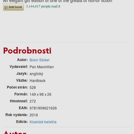
An elegant gift edition of one of the greats of horror fiction
Podrobnosti
Autor
Bram Stoker
Vydavateľ
Pan Macmillan
Jazyk
anglický
Väzba
Hardback
Počet strán
528
Formát
149 x 98 x 26
Hmotnosť
272
EAN
9781909621626
Rok vydania
2016
Edícia
Klasická beletria
Autor