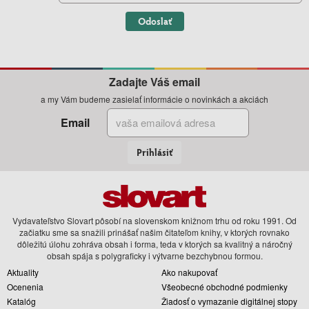
Odoslať
Zadajte Váš email
a my Vám budeme zasielať informácie o novinkách a akciách
Email
Prihlásiť
Vydavateľstvo Slovart pôsobí na slovenskom knižnom trhu od roku 1991. Od
začiatku sme sa snažili prinášať našim čitateľom knihy, v ktorých rovnako
dôležitú úlohu zohráva obsah i forma, teda v ktorých sa kvalitný a náročný
obsah spája s polygraficky i výtvarne bezchybnou formou.
Aktuality
Ako nakupovať
Ocenenia
Všeobecné obchodné podmienky
Katalóg
Žiadosť o vymazanie digitálnej stopy