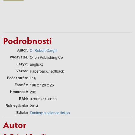
Podrobnosti
Autor
C. Robert Cargill
Vydavateľ
Orion Publishing Co
Jazyk
anglický
Väzba
Paperback / softback
Počet strán
416
Formát
198 x 129 x 26
Hmotnosť
292
EAN
9780575130111
Rok vydania
2014
Edícia
Fantasy a science fiction
Autor