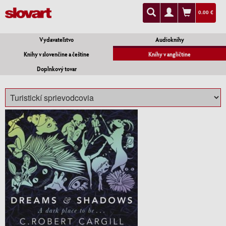
0.00 €
Vydavateľstvo
Audioknihy
Knihy v slovenčine a češtine
Knihy v angličtine
Doplnkový tovar