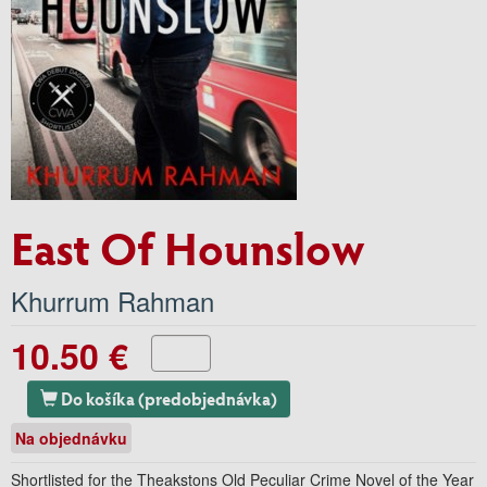
East Of Hounslow
Khurrum Rahman
10.50 €
Do košíka (predobjednávka)
Na objednávku
Shortlisted for the Theakstons Old Peculiar Crime Novel of the Year