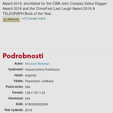
Award 2019, shortlisted for the CWA John Creasey Debut Dagger
Award 2018 and the CrimeFest Last Laugh Award 2018 A
TELEGRAPH Book of the Year.
Podrobnosti
Autor
Khurrum Rahman
Vydavateľ
HarperCollins Publishers
Jazyk
anglický
Väzba
Paperback / softback
Počet strán
384
Formát
128 x 197 x 23
Hmotnosť
254
EAN
9780008262099
Rok vydania
2018