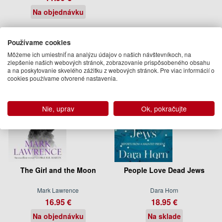
Na objednávku
Podobné knihy
Používame cookies
Môžeme ich umiestniť na analýzu údajov o našich návštevníkoch, na
zlepšenie našich webových stránok, zobrazovanie prispôsobeného obsahu
a na poskytovanie skvelého zážitku z webových stránok. Pre viac informácií o
cookies používame otvorené nastavenia.
Nie, uprav
Ok, pokračujte
The Girl and the Moon
People Love Dead Jews
Mark Lawrence
Dara Horn
16.95 €
18.95 €
Na objednávku
Na sklade