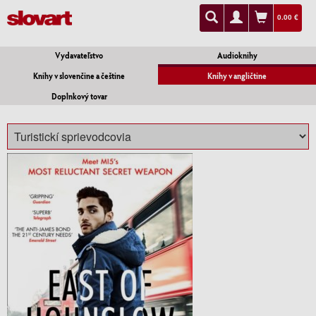
0.00 €
Vydavateľstvo
Audioknihy
Knihy v slovenčine a češtine
Knihy v angličtine
Doplnkový tovar