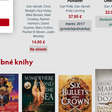
Punisher
Omn
 Abnett
Dan Abnett, Chris
Carl Potts, Dan Abnett,
Dan A
Wraight, Guy Haley,
Andy Lanning
.95 €
22.
Mike Brooks, Nate
37.95 €
sklade
Crowley, Rachel
Dodani
Harrison, David
marec 2017
d
Guymer, Marc Collins,
(predobjednávka)
Fischer B Steven, Justin
Woolley
14.95 €
Na sklade
bné knihy