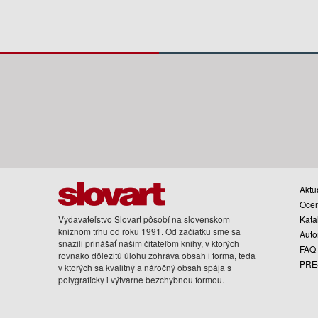
Aktua
Oce
Vydavateľstvo Slovart pôsobí na slovenskom
Kata
knižnom trhu od roku 1991. Od začiatku sme sa
Auto
snažili prinášať našim čitateľom knihy, v ktorých
FAQ
rovnako dôležitú úlohu zohráva obsah i forma, teda
PRE
v ktorých sa kvalitný a náročný obsah spája s
polygraficky i výtvarne bezchybnou formou.