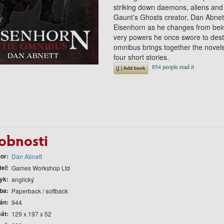
striking down daemons, aliens and
Gaunt’s Ghosts creator, Dan Abnett
Eisenhorn as he changes from being
very powers he once swore to destro
omnibus brings together the novel
four short stories.
obnosti
tor
Dan Abnett
teľ
Games Workshop Ltd
yk
anglický
ba
Paperback / softback
rán
944
át
129 x 197 x 52