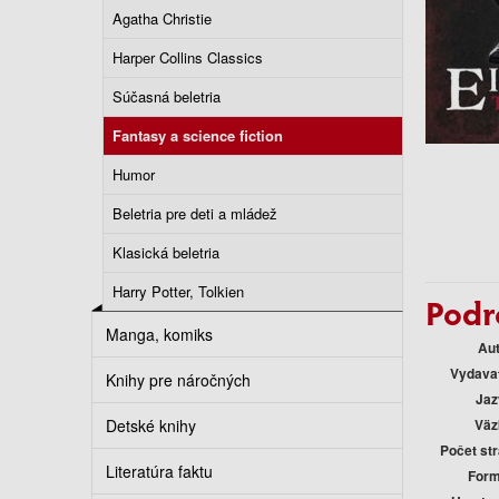
Agatha Christie
Harper Collins Classics
Súčasná beletria
Fantasy a science fiction
Humor
Beletria pre deti a mládež
Klasická beletria
Harry Potter, Tolkien
Podr
Manga, komiks
Au
Vydava
Knihy pre náročných
Jaz
Detské knihy
Väz
Počet st
Literatúra faktu
Form