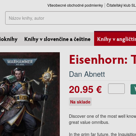
Všeobecné obchodné podmienky
Čitateľský klub 
Hľadať
ioknihy
Knihy v slovenčine a češtine
Knihy v angličti
Eisenhorn:
Dan Abnett
20.95 €
Na sklade
Discover one of the most well know
great value omnibus.
In the grim far future, the Inquis