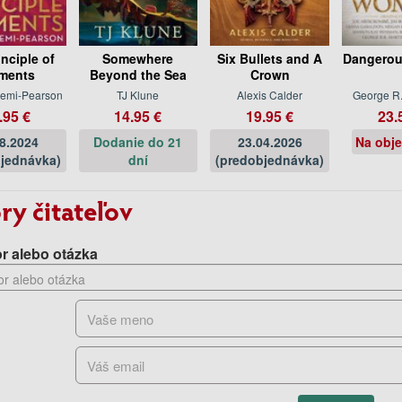
inciple of
Somewhere
Six Bullets and A
Dangero
ments
Beyond the Sea
Crown
iemi-Pearson
TJ Klune
Alexis Calder
George R.
.95 €
14.95 €
19.95 €
23.
08.2024
Dodanie do 21
23.04.2026
Na obj
jednávka)
dní
(predobjednávka)
ry čitateľov
r alebo otázka