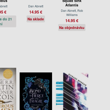
ibus
Squad Sink
Atlantis
bnett
Dan Abnett
Dan Abnett, Rob
95 €
14.95 €
Williams
e do 21
Na sklade
14.95 €
ní
Na objednávku