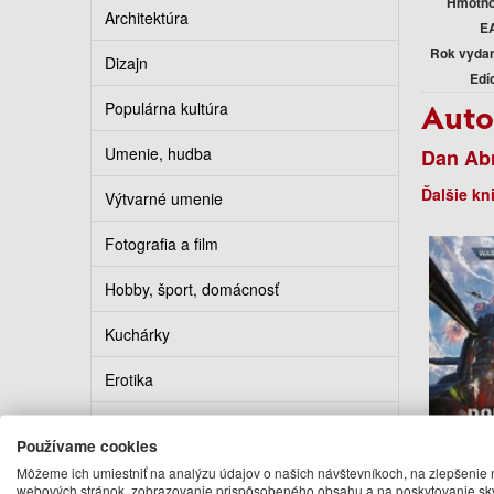
Hmotno
Architektúra
E
Rok vyda
Dizajn
Edí
Auto
Populárna kultúra
Umenie, hudba
Dan Ab
Ďalšie kn
Výtvarné umenie
Fotografia a film
Hobby, šport, domácnosť
Kuchárky
Erotika
Kalendáre, diáre, pohľadnice
Používame cookies
Turistickí sprievodcovia
Môžeme ich umiestniť na analýzu údajov o našich návštevníkoch, na zlepšenie 
Doubl
webových stránok, zobrazovanie prispôsobeného obsahu a na poskytovanie sk