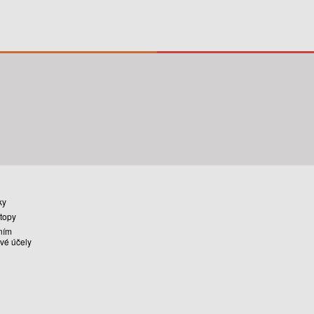
ky
stopy
ním
vé účely