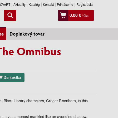
SLOVART
Aktuality
Katalóg
Kontakt
Prihlásenie
Registrácia
0.00 €
/
0
ks
ne
Doplnkový tovar
 The Omnibus
Do košíka
n Black Library characters, Gregor Eisenhorn, in this
ition moves amongst mankind like an avenging shadow,