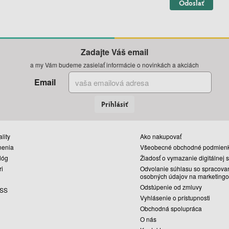
Odoslať
Zadajte Váš email
a my Vám budeme zasielať informácie o novinkách a akciách
Email
Prihlásiť
lity
Ako nakupovať
nenia
Všeobecné obchodné podmien
lóg
Žiadosť o vymazanie digitálnej 
ri
Odvolanie súhlasu so spracova
osobných údajov na marketingo
Odstúpenie od zmluvy
SS
Vyhlásenie o prístupnosti
Obchodná spolupráca
O nás