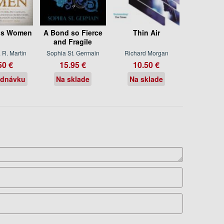
us Women
A Bond so Fierce
Thin Air
and Fragile
 R. Martin
Sophia St. Germain
Richard Morgan
50 €
15.95 €
10.50 €
ednávku
Na sklade
Na sklade