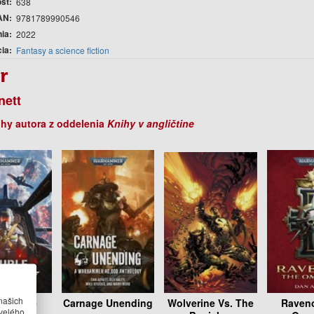
sť
638
AN
9781789990546
nia
2022
cia
Fantasy a science fiction
r
nett
ihy autora z oddelenia
Knihy v angličtine
našich
e Eagle
Carnage Unending
Wolverine Vs. The
Raveno
velého