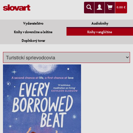
0.00 €
Vydavateľstvo
Audioknihy
Knihy v slovenčine a češtine
Knihy v angličtine
Doplnkový tovar