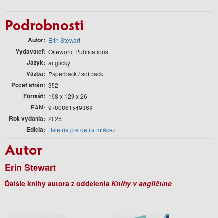
Podrobnosti
Autor
Erin Stewart
Vydavateľ
Oneworld Publications
Jazyk
anglický
Väzba
Paperback / softback
Počet strán
352
Formát
198 x 129 x 26
EAN
9780861549368
Rok vydania
2025
Edícia
Beletria pre deti a mládež
Autor
Erin Stewart
Ďalšie knihy autora z oddelenia
Knihy v angličtine