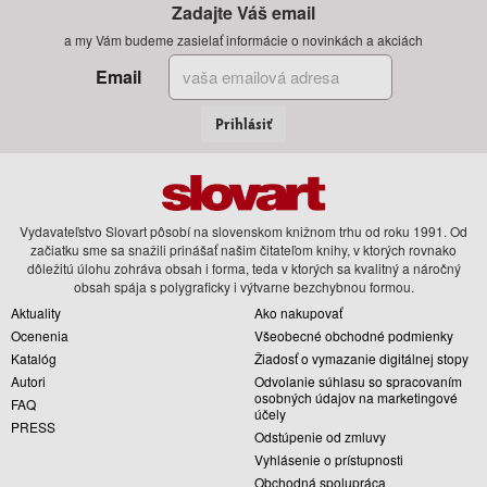
Zadajte Váš email
a my Vám budeme zasielať informácie o novinkách a akciách
Email
Prihlásiť
Vydavateľstvo Slovart pôsobí na slovenskom knižnom trhu od roku 1991. Od
začiatku sme sa snažili prinášať našim čitateľom knihy, v ktorých rovnako
dôležitú úlohu zohráva obsah i forma, teda v ktorých sa kvalitný a náročný
obsah spája s polygraficky i výtvarne bezchybnou formou.
Aktuality
Ako nakupovať
Ocenenia
Všeobecné obchodné podmienky
Katalóg
Žiadosť o vymazanie digitálnej stopy
Autori
Odvolanie súhlasu so spracovaním
osobných údajov na marketingové
FAQ
účely
PRESS
Odstúpenie od zmluvy
Vyhlásenie o prístupnosti
Obchodná spolupráca