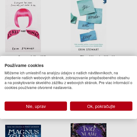
Scars Like Wings
The Words We Keep
Používame cookies
Erin Stewart
Erin Stewart
Môžeme ich umiestniť na analýzu údajov o našich návštevníkoch, na
10.50 €
13.95 €
zlepšenie našich webových stránok, zobrazovanie prispôsobeného obsahu
a na poskytovanie skvelého zážitku z webových stránok. Pre viac informácií o
Na objednávku
Dodanie do 21 dní
cookies používame otvorené nastavenia.
Podobné knihy
Nie, uprav
Ok, pokračujte