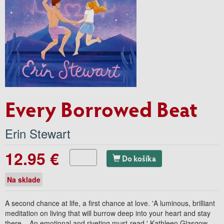
Every Borrowed Beat
Erin Stewart
12.95 €
Do košíka
Na sklade
A second chance at life, a first chance at love. 'A luminous, brilliant
meditation on living that will burrow deep into your heart and stay
there... An emotional and riveting must-read.' Kathleen Glasgow,