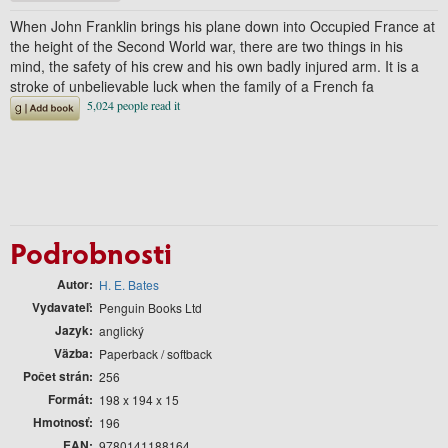
When John Franklin brings his plane down into Occupied France at
the height of the Second World war, there are two things in his
mind, the safety of his crew and his own badly injured arm. It is a
stroke of unbelievable luck when the family of a French fa
Podrobnosti
Autor
H. E. Bates
Vydavateľ
Penguin Books Ltd
Jazyk
anglický
Väzba
Paperback / softback
Počet strán
256
Formát
198 x 194 x 15
Hmotnosť
196
EAN
9780141188164