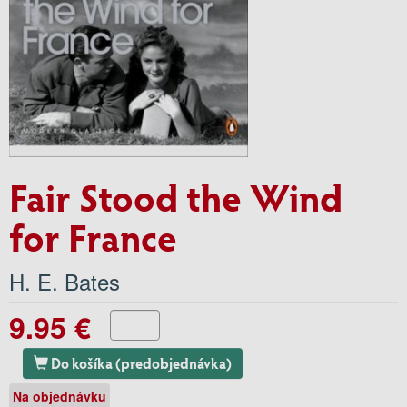
Fair Stood the Wind
for France
H. E. Bates
9.95 €
Do košíka (predobjednávka)
Na objednávku