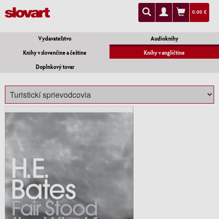
0.00 €
Vydavateľstvo
Audioknihy
Knihy v slovenčine a češtine
Knihy v angličtine
Doplnkový tovar