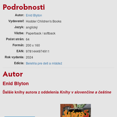
Podrobnosti
Autor
Enid Blyton
Vydavateľ
Hodder Children's Books
Jazyk
anglický
Väzba
Paperback / softback
Počet strán
64
Formát
200 x 160
EAN
9781444974911
Rok vydania
2024
Edícia
Beletria pre deti a mládež
Autor
Enid Blyton
Ďalšie knihy autora z oddelenia
Knihy v slovenčine a češtine