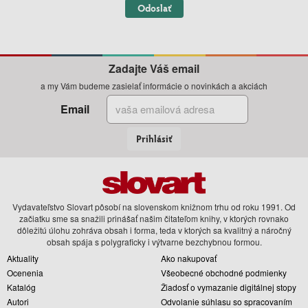
Odoslať
Zadajte Váš email
a my Vám budeme zasielať informácie o novinkách a akciách
Email
Prihlásiť
Vydavateľstvo Slovart pôsobí na slovenskom knižnom trhu od roku 1991. Od
začiatku sme sa snažili prinášať našim čitateľom knihy, v ktorých rovnako
dôležitú úlohu zohráva obsah i forma, teda v ktorých sa kvalitný a náročný
obsah spája s polygraficky i výtvarne bezchybnou formou.
Aktuality
Ako nakupovať
Ocenenia
Všeobecné obchodné podmienky
Katalóg
Žiadosť o vymazanie digitálnej stopy
Autori
Odvolanie súhlasu so spracovaním