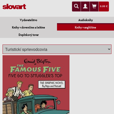
0.00 €
Vydavateľstvo
Audioknihy
Knihy v slovenčine a češtine
Knihy v angličtine
Doplnkový tovar