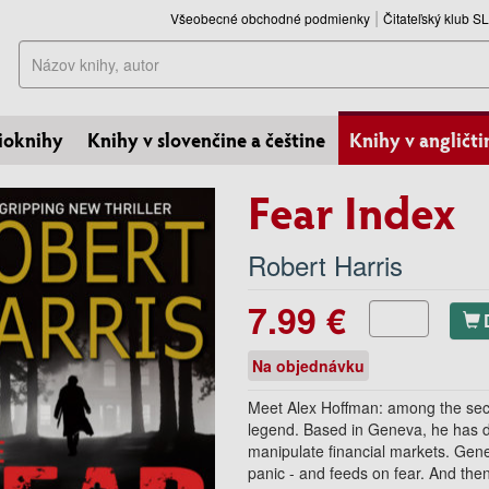
Všeobecné obchodné podmienky
Čitateľský klub 
Hľadať
ioknihy
Knihy v slovenčine a češtine
Knihy v angličti
Fear Index
Robert Harris
7.99 €
Na objednávku
Meet Alex Hoffman: among the secret
legend. Based in Geneva, he has d
manipulate financial markets. Genera
panic - and feeds on fear. And then