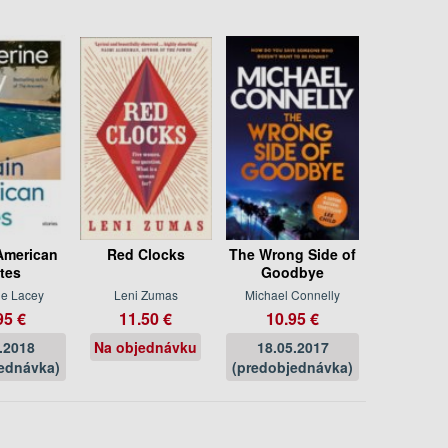
American
Red Clocks
The Wrong Side of
tes
Goodbye
ne Lacey
Leni Zumas
Michael Connelly
95 €
11.50 €
10.95 €
.2018
Na objednávku
18.05.2017
ednávka)
(predobjednávka)