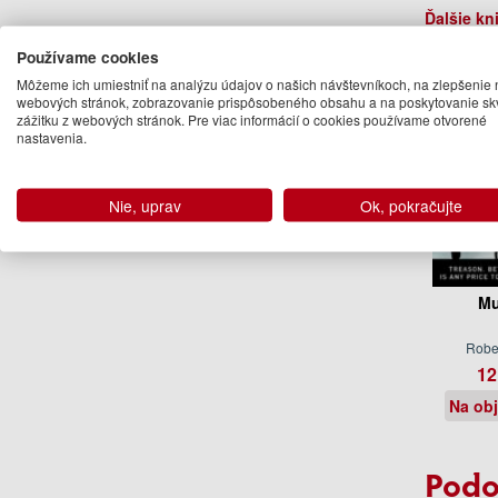
Ďalšie kn
Používame cookies
Môžeme ich umiestniť na analýzu údajov o našich návštevníkoch, na zlepšenie 
webových stránok, zobrazovanie prispôsobeného obsahu a na poskytovanie sk
zážitku z webových stránok. Pre viac informácií o cookies používame otvorené
nastavenia.
Nie, uprav
Ok, pokračujte
Mu
Rober
12
Na ob
Podo