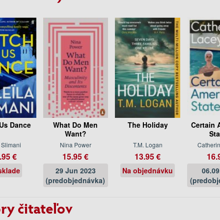
Us Dance
What Do Men
The Holiday
Certain 
Want?
Sta
 Slimani
Nina Power
T.M. Logan
Catheri
.95 €
15.95 €
13.95 €
16.
sklade
29 Jun 2023
Na objednávku
06.09
(predobjednávka)
(predobj
ry čitateľov