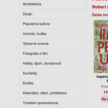
Architektúra
Robert 
Dizajn
Ďalšie kn
Populárna kultúra
Umenie, hudba
Výtvarné umenie
Fotografia a film
Hobby, šport, domácnosť
Kuchárky
Impéri
Erotika
Rober
14
Kalendáre, diáre, pohľadnice
Na 
Turistickí sprievodcovia