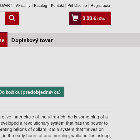
SLOVART
Aktuality
Katalóg
Kontakt
Prihlásenie
Registrácia
0.00 €
/
0
ks
ne
Doplnkový tovar
Do košíka (predobjednávka)
ive inner circle of the ultra-rich, he is something of a
eveloped a revolutionary system that has the power to
ting billions of dollars, it is a system that thrives on
, in the early hours of one morning, while he lies asleep,