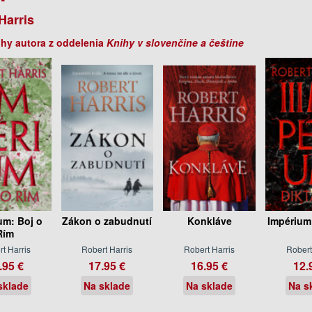
Harris
ihy autora z oddelenia
Knihy v slovenčine a češtine
um: Boj o
Zákon o zabudnutí
Konkláve
Impérium:
Rím
t Harris
Robert Harris
Robert Harris
Robert
.95 €
17.95 €
16.95 €
12.
sklade
Na sklade
Na sklade
Na s