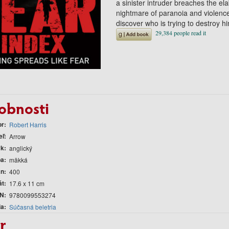
a sinister intruder breaches the el
nightmare of paranoia and violence
discover who is trying to destroy him
obnosti
or
Robert Harris
eľ
Arrow
yk
anglický
ba
mäkká
án
400
át
17.6 x 11 cm
N
9780099553274
ia
Súčasná beletria
r