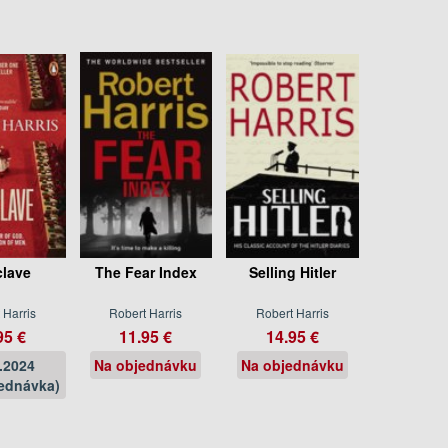
lave
The Fear Index
Selling Hitler
 Harris
Robert Harris
Robert Harris
95 €
11.95 €
14.95 €
.2024
Na objednávku
Na objednávku
ednávka)