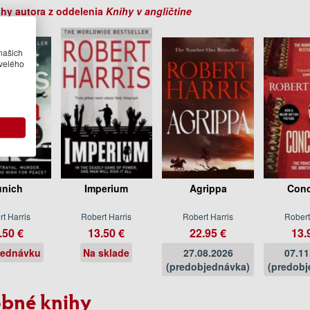
ihy autora z oddelenia
Knihy v angličtine
našich
velého
nich
Imperium
Agrippa
Conc
t Harris
Robert Harris
Robert Harris
Robert
.50 €
13.50 €
22.95 €
13.
jednávku
Na sklade
27.08.2026
07.11
(predobjednávka)
(predobj
bné knihy