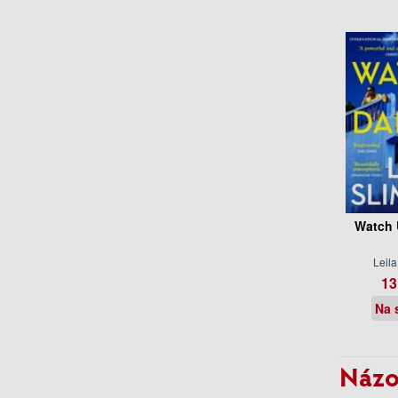
Watch 
Leila
13
Na 
Názo