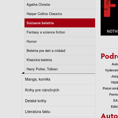
Agatha Christie
Harper Collins Classics
Súčasná beletria
Fantasy a science fiction
Humor
Beletria pre deti a mládež
Podr
Klasická beletria
Aut
Harry Potter, Tolkien
Vydavat
Jaz
Manga, komiks
Väz
Počet str
Knihy pre náročných
Form
Detské knihy
EA
Edíc
Literatúra faktu
Auto