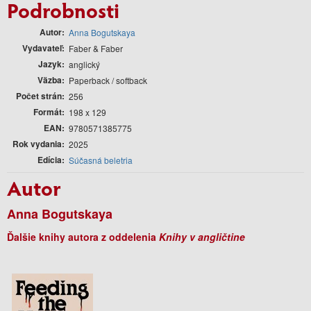
Podrobnosti
Autor
Anna Bogutskaya
Vydavateľ
Faber & Faber
Jazyk
anglický
Väzba
Paperback / softback
Počet strán
256
Formát
198 x 129
EAN
9780571385775
Rok vydania
2025
Edícia
Súčasná beletria
Autor
Anna Bogutskaya
Ďalšie knihy autora z oddelenia
Knihy v angličtine