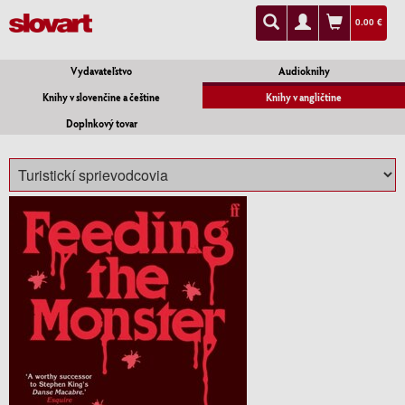
0.00 €
Vydavateľstvo
Audioknihy
Knihy v slovenčine a češtine
Knihy v angličtine
Doplnkový tovar