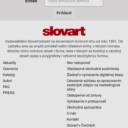
Email
Prihlásiť
Vydavateľstvo Slovart pôsobí na slovenskom knižnom trhu od roku 1991. Od
začiatku sme sa snažili prinášať našim čitateľom knihy, v ktorých rovnako
dôležitú úlohu zohráva obsah i forma, teda v ktorých sa kvalitný a náročný
obsah spája s polygraficky i výtvarne bezchybnou formou.
Aktuality
Ako nakupovať
Ocenenia
Všeobecné obchodné podmienky
Katalóg
Žiadosť o vymazanie digitálnej stopy
Autori
Odvolanie súhlasu so spracovaním
osobných údajov na marketingové
FAQ
účely
PRESS
Odstúpenie od zmluvy
Vyhlásenie o prístupnosti
Obchodná spolupráca
O nás
Kontakt
Slovart v Čechách