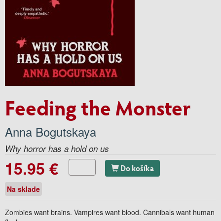
Feeding the Monster
Anna Bogutskaya
Why horror has a hold on us
15.95 €
Do košíka
Na sklade
Zombies want brains. Vampires want blood. Cannibals want human