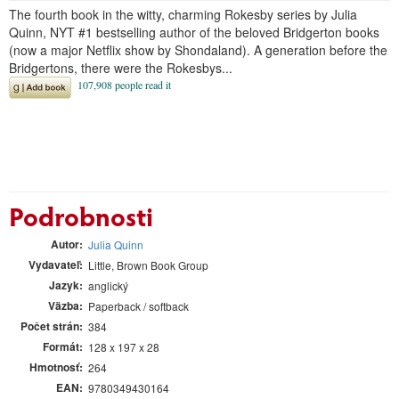
The fourth book in the witty, charming Rokesby series by Julia
Quinn, NYT #1 bestselling author of the beloved Bridgerton books
(now a major Netflix show by Shondaland). A generation before the
Bridgertons, there were the Rokesbys...
Podrobnosti
Autor
Julia Quinn
Vydavateľ
Little, Brown Book Group
Jazyk
anglický
Väzba
Paperback / softback
Počet strán
384
Formát
128 x 197 x 28
Hmotnosť
264
EAN
9780349430164