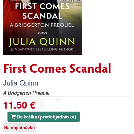
First Comes Scandal
Julia Quinn
A Bridgerton Prequel
11.50 €
Do košíka (predobjednávka)
Na objednávku