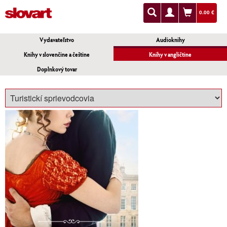
0.00 €
Vydavateľstvo
Audioknihy
Knihy v slovenčine a češtine
Knihy v angličtine
Doplnkový tovar