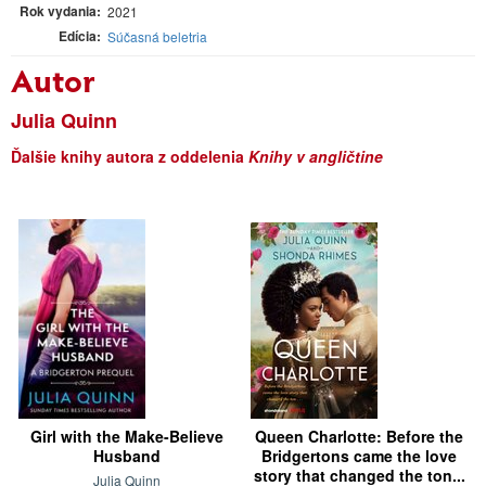
Rok vydania
2021
Edícia
Súčasná beletria
Autor
Julia Quinn
Ďalšie knihy autora z oddelenia
Knihy v angličtine
Girl with the Make-Believe
Queen Charlotte: Before the
Husband
Bridgertons came the love
story that changed the ton...
Julia Quinn