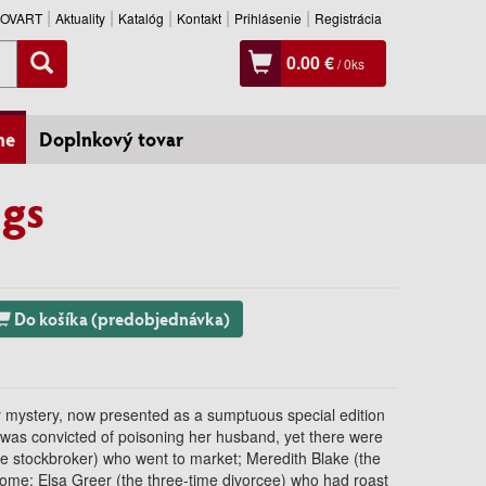
SLOVART
Aktuality
Katalóg
Kontakt
Prihlásenie
Registrácia
0.00 €
/
0
ks
ne
Doplnkový tovar
igs
Do košíka (predobjednávka)
r mystery, now presented as a sumptuous special edition
 was convicted of poisoning her husband, yet there were
the stockbroker) who went to market; Meredith Blake (the
home; Elsa Greer (the three-time divorcee) who had roast