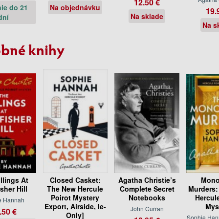
12.50 €
ie do 21
Na objednávku
19.
Na sklade
dní
Na s
bné knihy
llings At
Closed Casket:
Agatha Christie’s
Mono
sher Hill
The New Hercule
Complete Secret
Murders:
Poirot Mystery
Notebooks
Hercule
e Hannah
Export, Airside, Ie-
Mys
John Curran
.50 €
Only]
Sophie Han