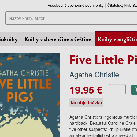
Všeobecné obchodné podmienky
Čitateľský klub 
Hľadať
ioknihy
Knihy v slovenčine a češtine
Knihy v angličti
Five Little P
Agatha Christie
19.95 €
Na objednávku
Agatha Christie's ingenious murde
hardback. Beautiful Caroline Crale
five other suspects: Philip Blake (
amateur herbalist) who stayed at 