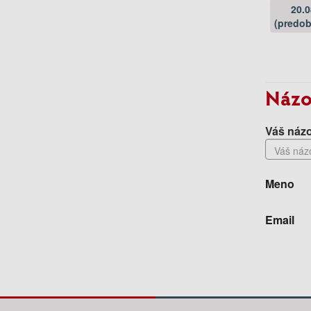
20.
(predob
Názo
Váš názo
Meno
Email