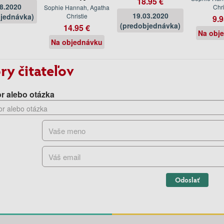
18.95 €
08.2020
Chri
Sophie Hannah, Agatha
19.03.2020
jednávka)
Christie
9.9
(predobjednávka)
14.95 €
Na obj
Na objednávku
ry čitateľov
r alebo otázka
Odoslať