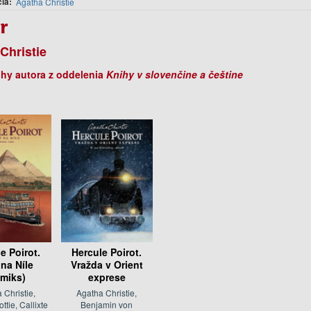
cia
Agatha Christie
r
Christie
ihy autora z oddelenia
Knihy v slovenčine a češtine
e Poirot.
Hercule Poirot.
 na Níle
Vražda v Orient
miks)
exprese
 Christie,
Agatha Christie,
ttie, Callixte
Benjamin von