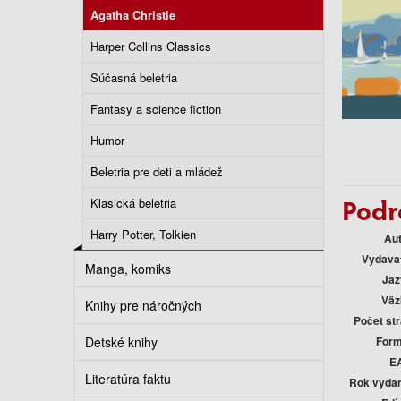
Agatha Christie
Harper Collins Classics
Súčasná beletria
Fantasy a science fiction
Humor
Beletria pre deti a mládež
Podr
Klasická beletria
Harry Potter, Tolkien
Au
Vydava
Manga, komiks
Jaz
Väz
Knihy pre náročných
Počet st
Detské knihy
Form
E
Literatúra faktu
Rok vyda