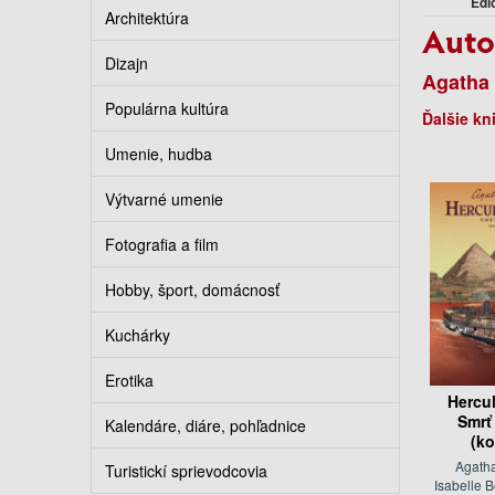
Edí
Architektúra
Auto
Dizajn
Agatha 
Populárna kultúra
Ďalšie kn
Umenie, hudba
Výtvarné umenie
Fotografia a film
Hobby, šport, domácnosť
Kuchárky
Erotika
Hercul
Smrť
Kalendáre, diáre, pohľadnice
(ko
Agatha
Turistickí sprievodcovia
Isabelle Bo