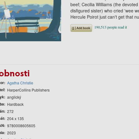
beef; Cecilia Williams (the devot
disfigured sister) who cried 'wee we
Hercule Poirot just can't get that n
obnosti
tor
Agatha Christie
teľ
HarperCollins Publishers
yk
anglický
ba
Hardback
rán
272
át
204 x 135
AN
9780008605605
nia
2023