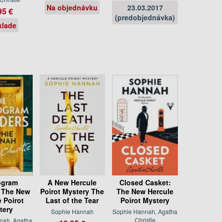
Na objednávku
23.03.2017
95 €
(predobjednávka)
klade
gram
A New Hercule
Closed Casket:
 The New
Poirot Mystery The
The New Hercule
 Poirot
Last of the Tear
Poirot Mystery
tery
Sophie Hannah
Sophie Hannah, Agatha
Christie
nah, Agatha