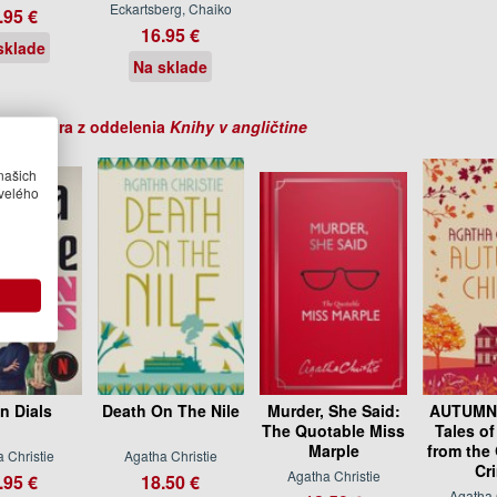
Eckartsberg, Chaiko
.95 €
16.95 €
sklade
Na sklade
ihy autora z oddelenia
Knihy v angličtine
našich
velého
n Dials
Death On The Nile
Murder, She Said:
AUTUMN 
The Quotable Miss
Tales of
Marple
from the
 Christie
Agatha Christie
Cr
Agatha Christie
.95 €
18.50 €
Agatha 