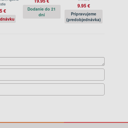
19.95 €
stie
9.95 €
Dodanie do 21
5 €
Pripravujeme
dní
ednávku
(predobjednávka)