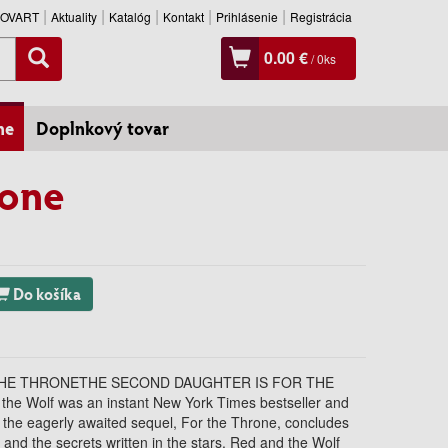
SLOVART
Aktuality
Katalóg
Kontakt
Prihlásenie
Registrácia
0.00 €
/
0
ks
ne
Doplnkový tovar
rone
Do košíka
THE THRONETHE SECOND DAUGHTER IS FOR THE
he Wolf was an instant New York Times bestseller and
he eagerly awaited sequel, For the Throne, concludes
ic and the secrets written in the stars. Red and the Wolf