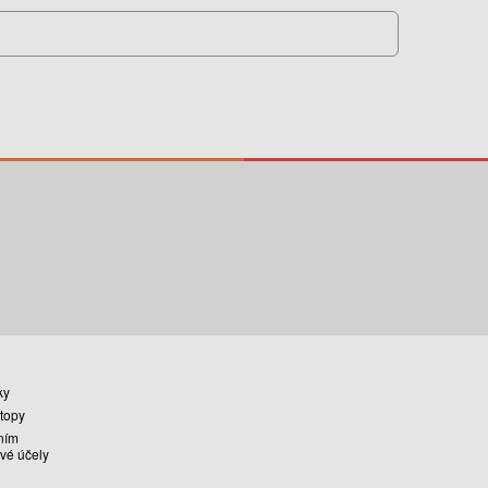
ky
stopy
ním
vé účely