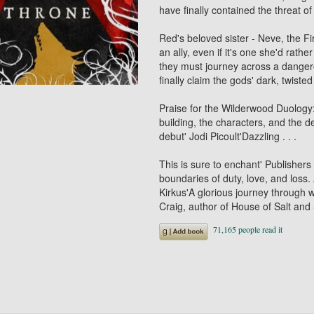
have finally contained the threat of
Red's beloved sister - Neve, the Fi
an ally, even if it's one she'd rath
they must journey across a danger
finally claim the gods' dark, twist
Praise for the Wilderwood Duology: 
building, the characters, and the de
debut' Jodi Picoult'Dazzling . . .
This is sure to enchant' Publishers
boundaries of duty, love, and loss
Kirkus'A glorious journey through 
Craig, author of House of Salt and