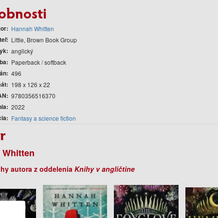
obnosti
tor
Hannah Whitten
teľ
Little, Brown Book Group
yk
anglický
ba
Paperback / softback
rán
496
át
198 x 126 x 22
AN
9780356516370
nia
2022
cia
Fantasy a science fiction
r
 Whitten
ihy autora z oddelenia
Knihy v angličtine