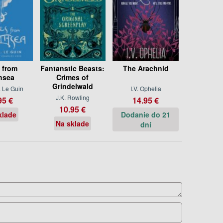
 from
Fantanstic Beasts:
The Arachnid
hsea
Crimes of
Grindelwald
. Le Guin
I.V. Ophelia
J.K. Rowling
95 €
14.95 €
10.95 €
klade
Dodanie do 21
Na sklade
dní