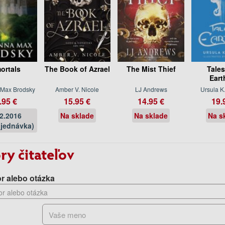
ortals
The Book of Azrael
The Mist Thief
Tales
Eart
 Max Brodsky
Amber V. Nicole
LJ Andrews
Ursula K
.95 €
15.95 €
14.95 €
19.
02.2016
Na sklade
Na sklade
Na s
jednávka)
ry čitateľov
r alebo otázka