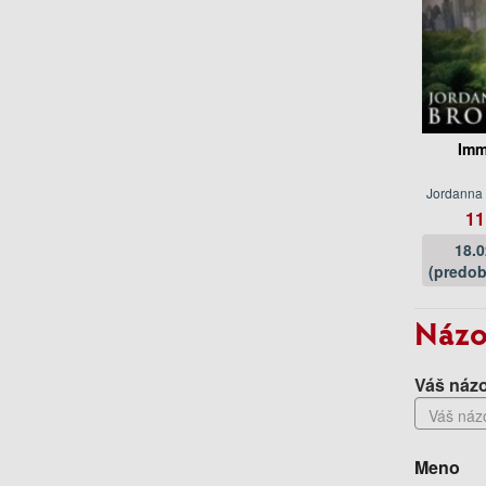
Imm
Jordanna
11
18.
(predob
Názo
Váš názo
Meno