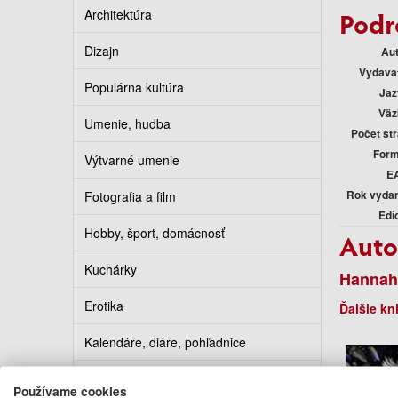
Architektúra
Podr
Dizajn
Au
Vydava
Populárna kultúra
Jaz
Väz
Umenie, hudba
Počet st
Form
Výtvarné umenie
E
Rok vyda
Fotografia a film
Edí
Hobby, šport, domácnosť
Auto
Kuchárky
Hannah
Erotika
Ďalšie kn
Kalendáre, diáre, pohľadnice
Turistickí sprievodcovia
Používame cookies