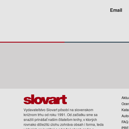
Email
Aktua
Oce
Vydavateľstvo Slovart pôsobí na slovenskom
Kata
knižnom trhu od roku 1991. Od začiatku sme sa
Auto
snažili prinášať našim čitateľom knihy, v ktorých
FAQ
rovnako dôležitú úlohu zohráva obsah i forma, teda
PRE