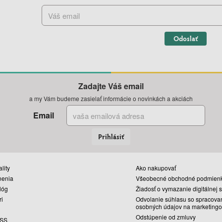
Odoslať
Zadajte Váš email
a my Vám budeme zasielať informácie o novinkách a akciách
Email
Prihlásiť
lity
Ako nakupovať
nenia
Všeobecné obchodné podmien
lóg
Žiadosť o vymazanie digitálnej 
ri
Odvolanie súhlasu so spracova
osobných údajov na marketingo
Odstúpenie od zmluvy
SS