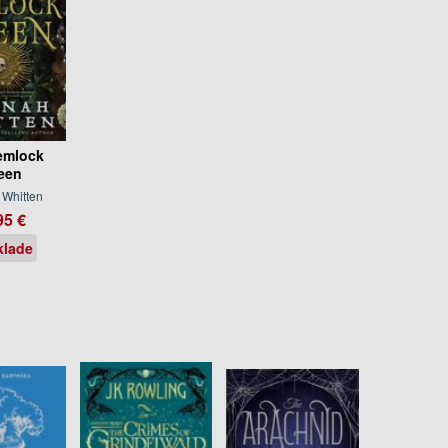
emlock
een
Whitten
95 €
klade