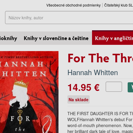
Všeobecné obchodné podmienky
Čitateľský klub 
Hľadať
ioknihy
Knihy v slovenčine a češtine
Knihy v angličti
For The Th
Hannah Whitten
14.95 €
Na sklade
THE FIRST DAUGHTER IS FOR 
WOLFHannah Whitten's debut For t
word-of-mouth phenomenon. Now, t
her brilliant dark tale of love, mag