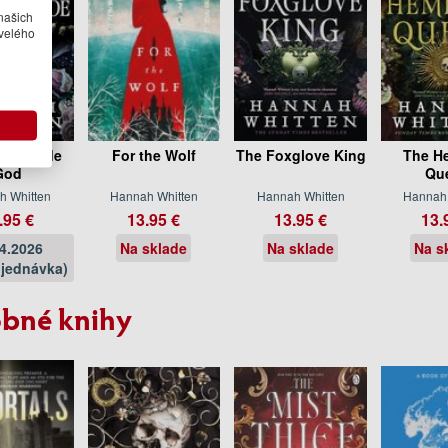
našich
velého
ghtshade
For the Wolf
The Foxglove King
The H
God
Qu
h Whitten
Hannah Whitten
Hannah Whitten
Hannah 
.95 €
13.95 €
13.95 €
13.
04.2026
Na sklade
Na sklade
Na s
jednávka)
bné knihy