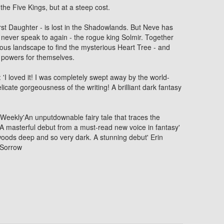
 the Five Kings, but at a steep cost.
rst Daughter - is lost in the Shadowlands. But Neve has
er never speak to again - the rogue king Solmir. Together
ous landscape to find the mysterious Heart Tree - and
ed powers for themselves.
'I loved it! I was completely swept away by the world-
licate gorgeousness of the writing! A brilliant dark fantasy
 Weekly'An unputdownable fairy tale that traces the
. A masterful debut from a must-read new voice in fantasy'
woods deep and so very dark. A stunning debut' Erin
 Sorrow