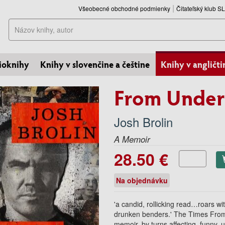
Všeobecné obchodné podmienky
Čitateľský klub 
Hľadať
ioknihy
Knihy v slovenčine a češtine
Knihy v angličti
From Under
Josh Brolin
A Memoir
28.50 €
Na objednávku
'a candid, rollicking read…roars wi
drunken benders.' The Times From 
memoir, by turns affecting, funny,