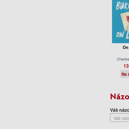
On
Charle
13
Na 
Názo
Váš názo