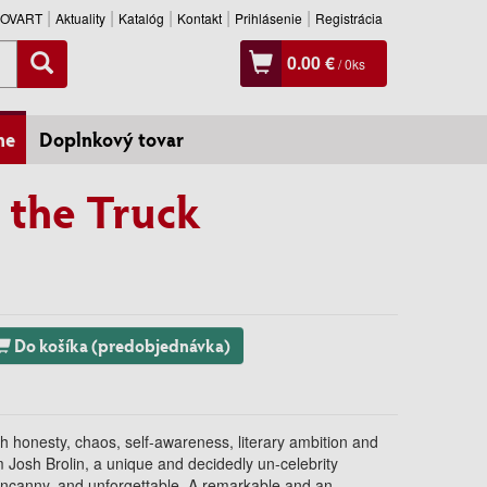
SLOVART
Aktuality
Katalóg
Kontakt
Prihlásenie
Registrácia
0.00 €
/
0
ks
ne
Doplnkový tovar
 the Truck
Do košíka (predobjednávka)
th honesty, chaos, self-awareness, literary ambition and
Josh Brolin, a unique and decidedly un-celebrity
 uncanny, and unforgettable. A remarkable and an