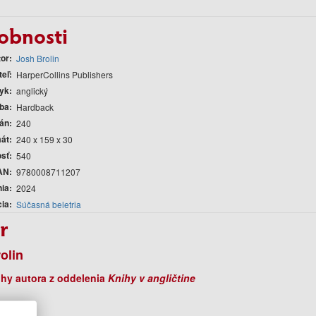
obnosti
tor
Josh Brolin
teľ
HarperCollins Publishers
yk
anglický
ba
Hardback
rán
240
át
240 x 159 x 30
sť
540
AN
9780008711207
nia
2024
cia
Súčasná beletria
r
olin
ihy autora z oddelenia
Knihy v angličtine