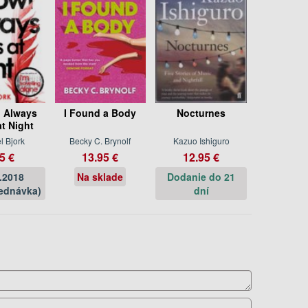
 Always
I Found a Body
Nocturnes
t Night
 Bjork
Becky C. Brynolf
Kazuo Ishiguro
5 €
13.95 €
12.95 €
.2018
Na sklade
Dodanie do 21
ednávka)
dní