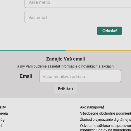
Odoslať
Zadajte Váš email
a my Vám budeme zasielať informácie o novinkách a akciách
Email
Prihlásiť
lity
Ako nakupovať
nenia
Všeobecné obchodné podmien
lóg
Žiadosť o vymazanie digitálnej 
ri
Odvolanie súhlasu so spracova
osobných údajov na marketingo