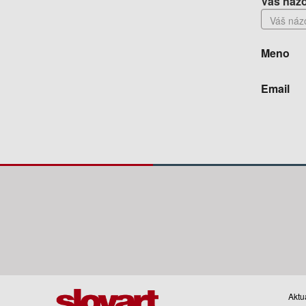
Váš názo
Meno
Email
Aktua