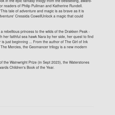
 in the epic fantasy trilogy from the bestselling, award-
or readers of Philip Pullman and Katherine Rundell.
'This tale of adventure and magic is as brave as it is
dventure' Cressida CowellUnlock a magic that could
h a rebellious princess to the wilds of the Drakken Peak -
h her faithful sea hawk Nara by her side, her quest to find
s just beginning ... From the author of The Girl of Ink
d The Mercies, the Geomancer trilogy is a new modern
of the Wainwright Prize (in Sept 2023), the Waterstones
wards Children's Book of the Year.