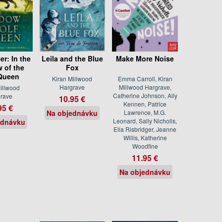
r: In the
Leila and the Blue
Make More Noise
 of the
Fox
Queen
Kiran Millwood
Emma Carroll, Kiran
Hargrave
Millwood Hargrave,
illwood
Catherine Johnson, Ally
rave
10.95 €
Kennen, Patrice
95 €
Na objednávku
Lawrence, M.G.
Leonard, Sally Nicholls,
ednávku
Ella Risbridger, Jeanne
Willis, Katherine
Woodfine
11.95 €
Na objednávku