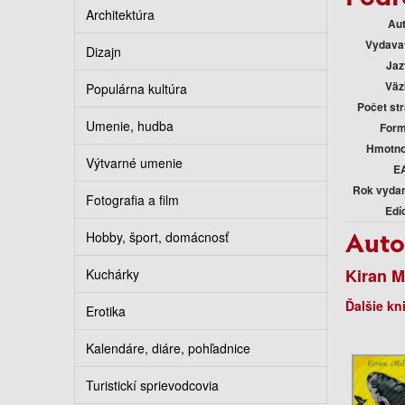
Architektúra
Au
Vydava
Dizajn
Jaz
Väz
Populárna kultúra
Počet st
Umenie, hudba
Form
Hmotno
Výtvarné umenie
E
Rok vyda
Fotografia a film
Edí
Auto
Hobby, šport, domácnosť
Kiran M
Kuchárky
Ďalšie kn
Erotika
Kalendáre, diáre, pohľadnice
Turistickí sprievodcovia