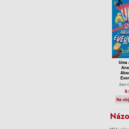
Uma 
Ans
Abso
Ever
Sam 
9.
Na ob
Názo