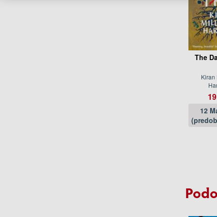
The Da
Kiran
Ha
19
12 M
(predob
Podo