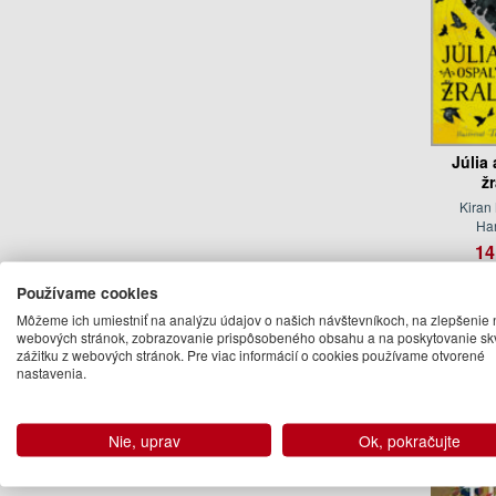
Júlia
ž
Kiran
Ha
14
Na 
Používame cookies
Môžeme ich umiestniť na analýzu údajov o našich návštevníkoch, na zlepšenie 
webových stránok, zobrazovanie prispôsobeného obsahu a na poskytovanie sk
Ďalšie kn
zážitku z webových stránok. Pre viac informácií o cookies používame otvorené
nastavenia.
Nie, uprav
Ok, pokračujte