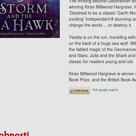
The thrilling second Geomancer book
winning Kiran Millwood Hargrave, f
'Destined to be a classic' Garth Nix
exciting' Independent'A stunning a
change the world ... or destroy it.
Ysolda is on the run, travelling wit
on the back of a huge sea wolf. Wit
the fabled magic of the Geomancer i
and Stars, Julia and the Shark an
classic for readers young and old.
Kiran Millwood Hargrave is winner 
Book Prize, and the British Book A
obnosti