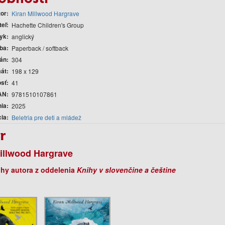
tor
Kiran Millwood Hargrave
teľ
Hachette Children's Group
yk
anglický
ba
Paperback / softback
rán
304
át
198 x 129
sť
41
AN
9781510107861
nia
2025
cia
Beletria pre deti a mládež
r
illwood Hargrave
ihy autora z oddelenia
Knihy v slovenčine a češtine