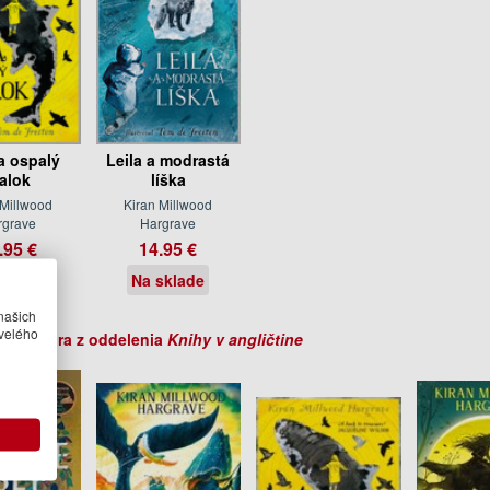
 a ospalý
Leila a modrastá
ralok
líška
 Millwood
Kiran Millwood
rgrave
Hargrave
.95 €
14.95 €
sklade
Na sklade
našich
velého
ihy autora z oddelenia
Knihy v angličtine