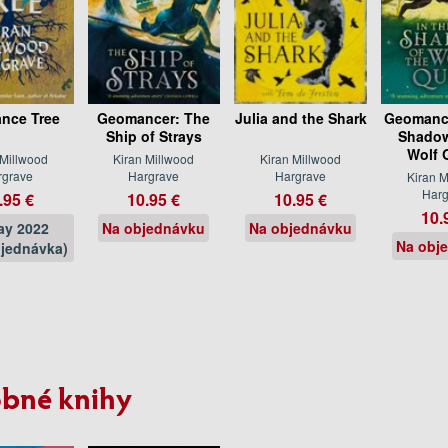
nce Tree
Geomancer: The
Julia and the Shark
Geomance
Ship of Strays
Shadow
Wolf 
 Millwood
Kiran Millwood
Kiran Millwood
rgrave
Hargrave
Hargrave
Kiran M
Harg
.95 €
10.95 €
10.95 €
10.
ay 2022
Na objednávku
Na objednávku
Na obj
jednávka)
bné knihy