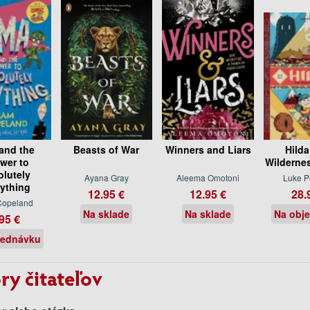
and the
Beasts of War
Winners and Liars
Hilda
wer to
Wildernes
lutely
Ayana Gray
Aleema Omotoni
Luke P
ything
12.95 €
12.95 €
28.
Copeland
Na sklade
Na sklade
Na obj
95 €
jednávku
ry čitateľov