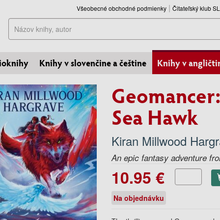
Všeobecné obchodné podmienky
Čitateľský klub 
Hľadať
ioknihy
Knihy v slovenčine a češtine
Knihy v angličti
Geomancer:
Sea Hawk
Kiran Millwood Harg
An epic fantasy adventure fr
10.95 €
Na objednávku