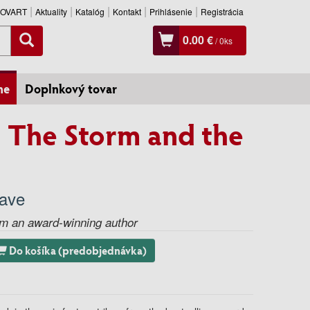
SLOVART
Aktuality
Katalóg
Kontakt
Prihlásenie
Registrácia
0.00 €
/
0
ks
ne
Doplnkový tovar
 The Storm and the
rave
om an award-winning author
Do košíka (predobjednávka)