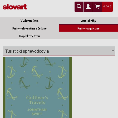
0.00 €
Vydavateľstvo
Audioknihy
Knihy v slovenčine a češtine
Knihy v angličtine
Doplnkový tovar