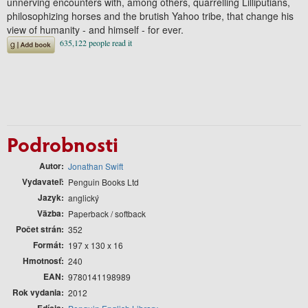
unnerving encounters with, among others, quarrelling Lilliputians,
philosophizing horses and the brutish Yahoo tribe, that change his
view of humanity - and himself - for ever.
Podrobnosti
Autor
Jonathan Swift
Vydavateľ
Penguin Books Ltd
Jazyk
anglický
Väzba
Paperback / softback
Počet strán
352
Formát
197 x 130 x 16
Hmotnosť
240
EAN
9780141198989
Rok vydania
2012
Edícia