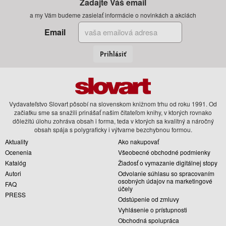
Zadajte Váš email
a my Vám budeme zasielať informácie o novinkách a akciách
Email
Prihlásiť
Vydavateľstvo Slovart pôsobí na slovenskom knižnom trhu od roku 1991. Od
začiatku sme sa snažili prinášať našim čitateľom knihy, v ktorých rovnako
dôležitú úlohu zohráva obsah i forma, teda v ktorých sa kvalitný a náročný
obsah spája s polygraficky i výtvarne bezchybnou formou.
Aktuality
Ako nakupovať
Ocenenia
Všeobecné obchodné podmienky
Katalóg
Žiadosť o vymazanie digitálnej stopy
Autori
Odvolanie súhlasu so spracovaním
osobných údajov na marketingové
FAQ
účely
PRESS
Odstúpenie od zmluvy
Vyhlásenie o prístupnosti
Obchodná spolupráca