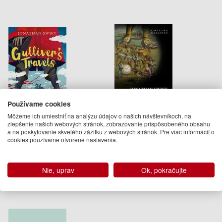
Používame cookies
Môžeme ich umiestniť na analýzu údajov o našich návštevníkoch, na
zlepšenie našich webových stránok, zobrazovanie prispôsobeného obsahu
Gulliver's Travels
Gulliver’S Travels
a na poskytovanie skvelého zážitku z webových stránok. Pre viac informácií o
cookies používame otvorené nastavenia.
Jonathan Swift
Jonathan Swift
10.95 €
4.95 €
Nie, uprav
Ok, pokračujte
Na objednávku
Dodanie do 21 dní