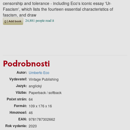
censorship and tolerance - including Eco's iconic essay 'Ur-
Fascism', which lists the fourteen essential characteristics of
fascism, and draw
Podrobnosti
Autor
Umberto Eco
Vydavateľ
Vintage Publishing
Jazyk
anglický
Väzba
Paperback / softback
Počet strán
64
Formát
109 x 176 x 16
Hmotnosť
46
EAN
9781787302662
Rok vydania
2020