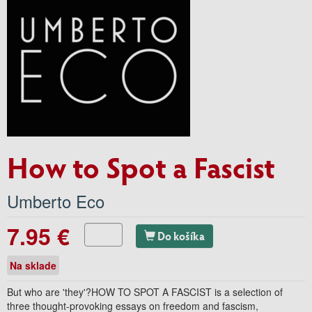
How to Spot a Fascist
Umberto Eco
7.95 €
Do košíka
Na sklade
But who are 'they'?HOW TO SPOT A FASCIST is a selection of
three thought-provoking essays on freedom and fascism,